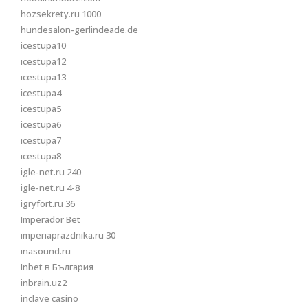
hozsekrety.ru 1000
hundesalon-gerlindeade.de
icestupa10
icestupa12
icestupa13
icestupa4
icestupa5
icestupa6
icestupa7
icestupa8
igle-net.ru 240
igle-net.ru 4-8
igryfort.ru 36
Imperador Bet
imperiaprazdnika.ru 30
inasound.ru
Inbet в България
inbrain.uz2
inclave casino