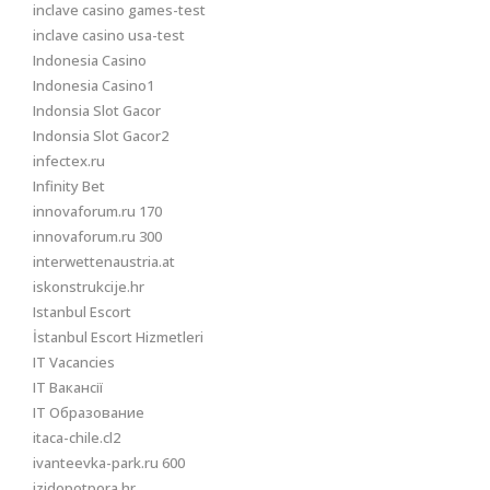
inclave casino games-test
inclave casino usa-test
Indonesia Casino
Indonesia Casino1
Indonsia Slot Gacor
Indonsia Slot Gacor2
infectex.ru
Infinity Bet
innovaforum.ru 170
innovaforum.ru 300
interwettenaustria.at
iskonstrukcije.hr
Istanbul Escort
İstanbul Escort Hizmetleri
IT Vacancies
IT Вакансії
IT Образование
itaca-chile.cl2
ivanteevka-park.ru 600
izidopotpora.hr