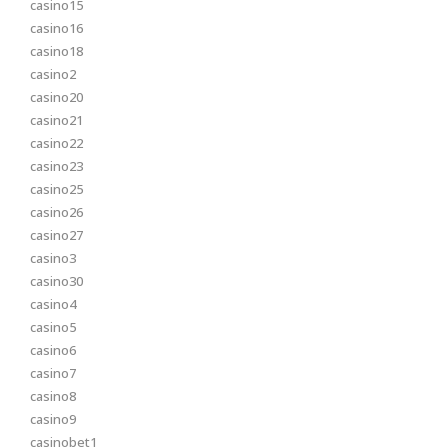
casino15
casino16
casino18
casino2
casino20
casino21
casino22
casino23
casino25
casino26
casino27
casino3
casino30
casino4
casino5
casino6
casino7
casino8
casino9
casinobet1