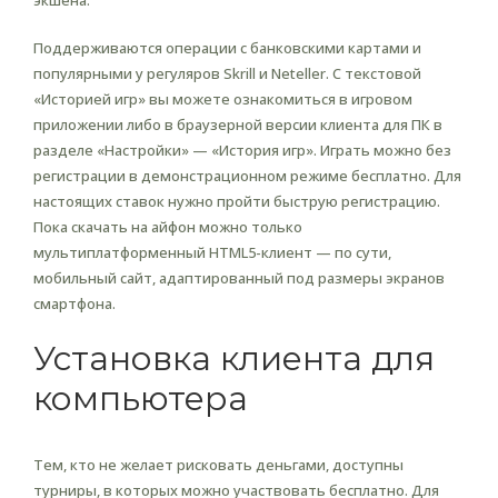
экшена.
Поддерживаются операции с банковскими картами и
популярными у регуляров Skrill и Neteller. С текстовой
«Историей игр» вы можете ознакомиться в игровом
приложении либо в браузерной версии клиента для ПК в
разделе «Настройки» — «История игр». Играть можно без
регистрации в демонстрационном режиме бесплатно. Для
настоящих ставок нужно пройти быструю регистрацию.
Пока скачать на айфон можно только
мультиплатформенный HTML5-клиент — по сути,
мобильный сайт, адаптированный под размеры экранов
смартфона.
Установка клиента для
компьютера
Тем, кто не желает рисковать деньгами, доступны
турниры, в которых можно участвовать бесплатно. Для