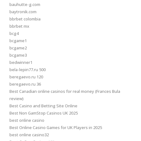
bauhutte-g.com
baytronik.com
bbrbet colombia
bbrbet mx
bcg4
bcgame1
bcgame2
bcgame3
bedwinner1
bela-lepin77.ru 500
beregaevo.ru 120
beregaevo.ru 36
Best Canadian online casinos for real money (Frances Bula
review)
Best Casino and Betting Site Online
Best Non GamStop Casinos UK 2025
best online casino
Best Online Casino Games for UK Players in 2025
best online casino32