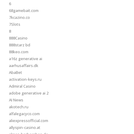
6
68gamebait.com
7kcazino.co
7Slots
8
888Casino
888starz bd
88keo.com
a16z generative ai
aarhusaffairs.dk
AbaBet
activation-keys.ru
Admiral Casino
adobe generative ai 2
AI News
akotech.ru
alfalegacyco.com
aliexpressofficial.com
allyspin-casino.at