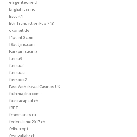
elagentecine.cl
English casino
Escort1
Eth Transaction Fee 743
exoneit.de
f1point0.com
f8betjinx.com
Fairspin-casino
farma3
farmaci1
farmacia
farmacia2
Fast Withdrawal Casinos UK
fathimajilna.com x
faustacapaul.ch
fBET
fcommunity.ru
federalisme2017.ch
felix-tropf
festivaljahr.ch