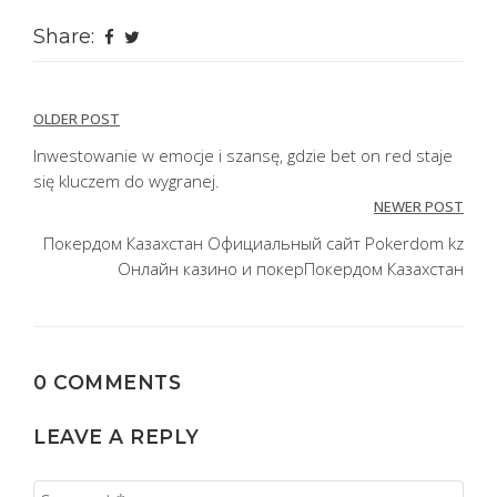
Share:
Post
OLDER POST
navigation
Inwestowanie w emocje i szansę, gdzie bet on red staje
się kluczem do wygranej.
NEWER POST
Покердом Казахстан Официальный сайт Pokerdom kz
Онлайн казино и покерПокердом Казахстан
0 COMMENTS
LEAVE A REPLY