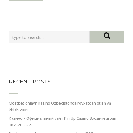
RECENT POSTS
Mostbet onlayn kazino Ozbekistonda royxatdan otish va
kirish.2001
Казино – Официальный сайт Pin Up Casino Входи и играй
2025.4055 (2)