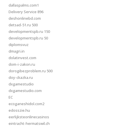
dallaspalms.com1
Delivery Service 896
deshonlinebd.com
detsad-51.ru 500
developmentspb.ru 150
developmentspb.ru 50
diplomsvuz
dmagri.in
dolatinvest.com
dom-i-zakon.ru
dorogibezproblem.ru 500
doy-ckazka.ru
dxgamestudio
dxgamestudio.com
EC
ecoganeshidol.com2
edosszie.hu
eerlijksteonlinecasinos
eintracht-hermatswil.ch