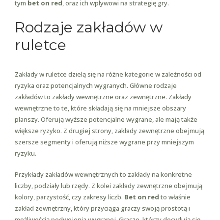
tym
bet on red
, oraz ich wpływowi na strategię gry.
Rodzaje zakładów w
ruletce
Zakłady w ruletce dzielą się na różne kategorie w zależności od
ryzyka oraz potencjalnych wygranych. Główne rodzaje
zakładów to zakłady wewnętrzne oraz zewnętrzne. Zakłady
wewnętrzne to te, które składają się na mniejsze obszary
planszy. Oferują wyższe potencjalne wygrane, ale mają także
większe ryzyko. Z drugiej strony, zakłady zewnętrzne obejmują
szersze segmenty i oferują niższe wygrane przy mniejszym
ryzyku.
Przykłady zakładów wewnętrznych to zakłady na konkretne
liczby, podziały lub rzędy. Z kolei zakłady zewnętrzne obejmują
kolory, parzystość, czy zakresy liczb.
Bet on red
to właśnie
zakład zewnętrzny, który przyciąga graczy swoją prostotą i
możliwością podwojenia wygranej. Gracze, którzy decydują się