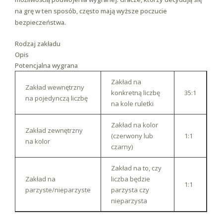
na grę w ten sposób, często mają wyższe poczucie
bezpieczeństwa.
Rodzaj zakładu
Opis
Potencjalna wygrana
Zakład na
Zakład wewnętrzny
konkretną liczbę
35:1
na pojedynczą liczbę
na kole ruletki
Zakład na kolor
Zakład zewnętrzny
(czerwony lub
1:1
na kolor
czarny)
Zakład na to, czy
Zakład na
liczba będzie
1:1
parzyste/nieparzyste
parzysta czy
nieparzysta