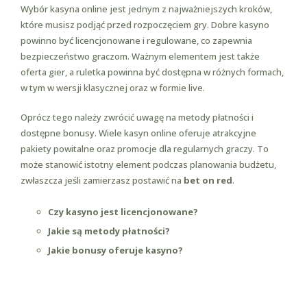
Wybór kasyna online jest jednym z najważniejszych kroków,
które musisz podjąć przed rozpoczęciem gry. Dobre kasyno
powinno być licencjonowane i regulowane, co zapewnia
bezpieczeństwo graczom. Ważnym elementem jest także
oferta gier, a ruletka powinna być dostępna w różnych formach,
w tym w wersji klasycznej oraz w formie live.
Oprócz tego należy zwrócić uwagę na metody płatności i
dostępne bonusy. Wiele kasyn online oferuje atrakcyjne
pakiety powitalne oraz promocje dla regularnych graczy. To
może stanowić istotny element podczas planowania budżetu,
zwłaszcza jeśli zamierzasz postawić na
bet on red
.
Czy kasyno jest licencjonowane?
Jakie są metody płatności?
Jakie bonusy oferuje kasyno?
Bezpieczeństwo na pierwszym
miejscu