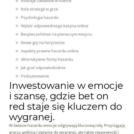
Rodzaje zakładów w ruletce
Rola strategii w grze
Psychologia hazardu
Wybór odpowiedniego kasyna online
Bezpieczeństwo na pierwszym miejscu
Nowe gry na horyzoncie
Aspekty prawne hazardu online
Alternatywne formy hazardu
Jak grać odpowiedzialnie
Podsumowanie
Inwestowanie w emocje
i szansę, gdzie bet on
red staje się kluczem do
wygranej.
W świecie hazardu emocje odgrywają kluczową rolę. Przyciągają
graczy ambicja i dążenie do wygranej, ale także niepewność i