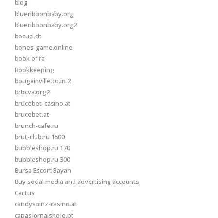
blog
blueribbonbaby.org
blueribbonbaby.org2
bocuci.ch
bones-game.online
book of ra
Bookkeeping
bougainville.co.in 2
brbcva.org2
brucebet-casino.at
brucebet.at
brunch-cafe.ru
brut-club.ru 1500
bubbleshop.ru 170
bubbleshop.ru 300
Bursa Escort Bayan
Buy social media and advertising accounts
Cactus
candyspinz-casino.at
capasjornaishoje.pt