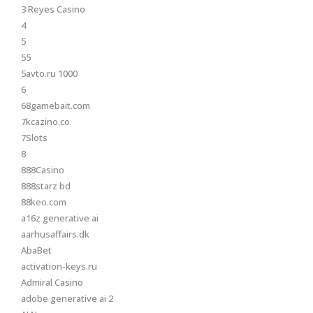
3 Reyes Casino
4
5
55
5avto.ru 1000
6
68gamebait.com
7kcazino.co
7Slots
8
888Casino
888starz bd
88keo.com
a16z generative ai
aarhusaffairs.dk
AbaBet
activation-keys.ru
Admiral Casino
adobe generative ai 2