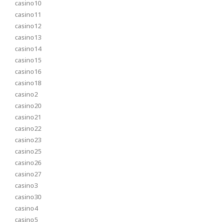
casino10
casino11
casino12
casino13
casino14
casino15
casino16
casino18
casino2
casino20
casino21
casino22
casino23
casino25
casino26
casino27
casino3
casino30
casino4
casino5