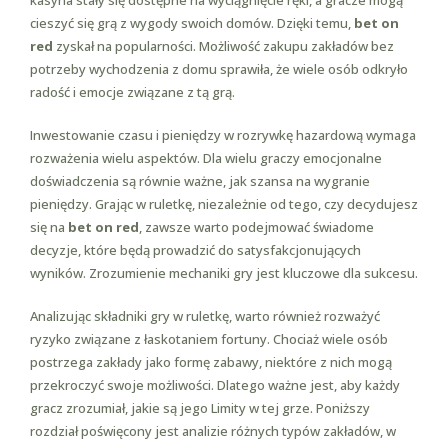
kasyna stały się dostępne na wyciągnięcie ręki, a gracze mogą
cieszyć się grą z wygody swoich domów. Dzięki temu,
bet on
red
zyskał na popularności. Możliwość zakupu zakładów bez
potrzeby wychodzenia z domu sprawiła, że wiele osób odkryło
radość i emocje związane z tą grą.
Inwestowanie czasu i pieniędzy w rozrywkę hazardową wymaga
rozważenia wielu aspektów. Dla wielu graczy emocjonalne
doświadczenia są równie ważne, jak szansa na wygranie
pieniędzy. Grając w ruletkę, niezależnie od tego, czy decydujesz
się na
bet on red
, zawsze warto podejmować świadome
decyzje, które będą prowadzić do satysfakcjonujących
wyników. Zrozumienie mechaniki gry jest kluczowe dla sukcesu.
Analizując składniki gry w ruletkę, warto również rozważyć
ryzyko związane z łaskotaniem fortuny. Chociaż wiele osób
postrzega zakłady jako formę zabawy, niektóre z nich mogą
przekroczyć swoje możliwości. Dlatego ważne jest, aby każdy
gracz zrozumiał, jakie są jego Limity w tej grze. Poniższy
rozdział poświęcony jest analizie różnych typów zakładów, w