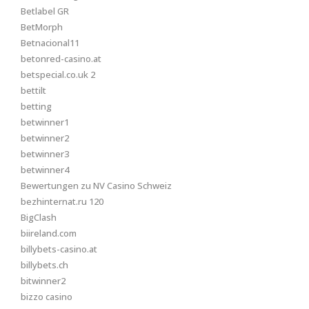
Betlabel GR
BetMorph
Betnacional11
betonred-casino.at
betspecial.co.uk 2
bettilt
betting
betwinner1
betwinner2
betwinner3
betwinner4
Bewertungen zu NV Casino Schweiz
bezhinternat.ru 120
BigClash
biireland.com
billybets-casino.at
billybets.ch
bitwinner2
bizzo casino