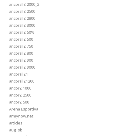
ancorallZ 2000_2
ancorallZ 2500
ancorallZ 2800
ancorallZ 3000
ancorallZ 50%
ancorallZ 500
ancorallZ 750
ancorallZ 800
ancorallZ 900
ancorallZ 9000
ancorallZ1
ancorallZ1200
ancorZ 1000
ancorZ 2500
ancorZ 500
Arena Esportiva
armynow.net
articles
aug_sb