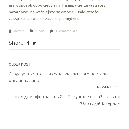
grą w sposób odpowiedzialny. Pamiętajcie, że w strategii
hazardowej najważniejsze są emocje i umiejętności
zarządzania swoimi czasem i pieniędzmi.
admin
Post
0 comments
Share:
Post
OLDER POST
navigation
Структура, контент и функции главного портала
онлайн-казино
NEWER POST
Покердом официальный сайт лучшее онлайн казино
2025 года!Покердом