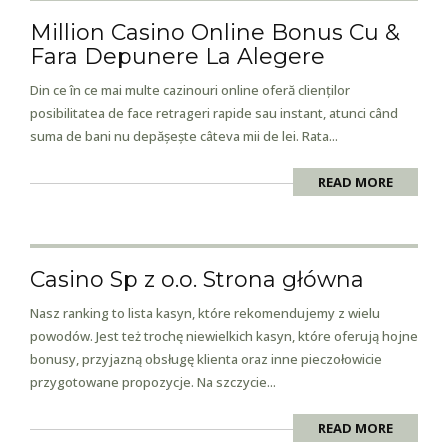
Million Casino Online Bonus Cu &
Fara Depunere La Alegere
Din ce în ce mai multe cazinouri online oferă clienților
posibilitatea de face retrageri rapide sau instant, atunci când
suma de bani nu depășește câteva mii de lei. Rata...
READ MORE
Casino Sp z o.o. Strona główna
Nasz ranking to lista kasyn, które rekomendujemy z wielu
powodów. Jest też trochę niewielkich kasyn, które oferują hojne
bonusy, przyjazną obsługę klienta oraz inne pieczołowicie
przygotowane propozycje. Na szczycie...
READ MORE