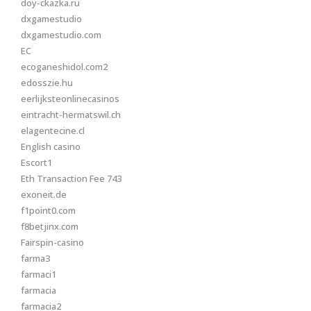
doy-ckazka.ru
dxgamestudio
dxgamestudio.com
EC
ecoganeshidol.com2
edosszie.hu
eerlijksteonlinecasinos
eintracht-hermatswil.ch
elagentecine.cl
English casino
Escort1
Eth Transaction Fee 743
exoneit.de
f1point0.com
f8betjinx.com
Fairspin-casino
farma3
farmaci1
farmacia
farmacia2