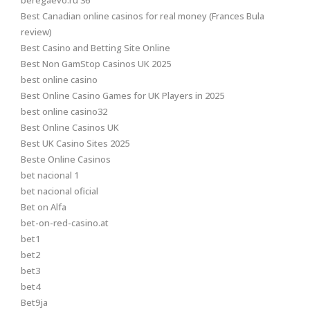
beregaevo.ru 36
Best Canadian online casinos for real money (Frances Bula
review)
Best Casino and Betting Site Online
Best Non GamStop Casinos UK 2025
best online casino
Best Online Casino Games for UK Players in 2025
best online casino32
Best Online Casinos UK
Best UK Casino Sites 2025
Beste Online Casinos
bet nacional 1
bet nacional oficial
Bet on Alfa
bet-on-red-casino.at
bet1
bet2
bet3
bet4
Bet9ja