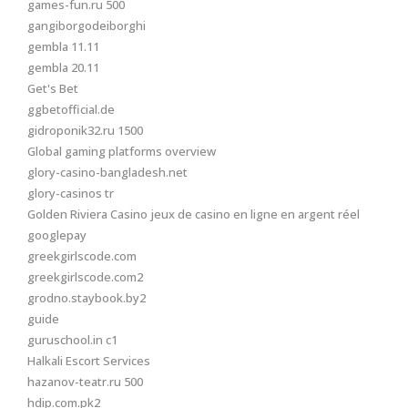
games-fun.ru 500
gangiborgodeiborghi
gembla 11.11
gembla 20.11
Get's Bet
ggbetofficial.de
gidroponik32.ru 1500
Global gaming platforms overview
glory-casino-bangladesh.net
glory-casinos tr
Golden Riviera Casino jeux de casino en ligne en argent réel
googlepay
greekgirlscode.com
greekgirlscode.com2
grodno.staybook.by2
guide
guruschool.in c1
Halkali Escort Services
hazanov-teatr.ru 500
hdip.com.pk2