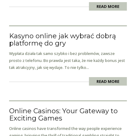
READ MORE
Kasyno online jak wybrać dobrą
platformę do gry
Wypłata działa tak samo szybko i bez problemów, zawsze
prosto z telefonu. Bo prawda jest taka, że nie każdy bonus jest
tak atrakcyjny, jak się wydaje. To nie tylko...
READ MORE
Online Casinos: Your Gateway to
Exciting Games
Online casinos have transformed the way people experience
gaming, bringing the thrill of traditional gambling straight to