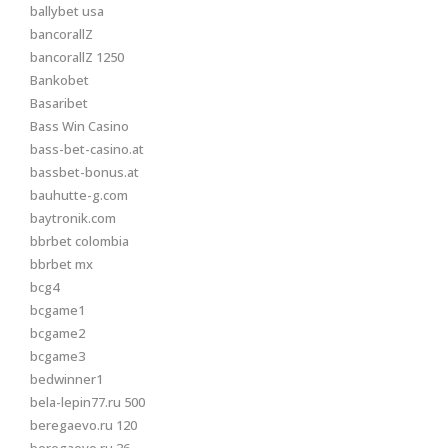
ballybet usa
bancorallZ
bancorallZ 1250
Bankobet
Basaribet
Bass Win Casino
bass-bet-casino.at
bassbet-bonus.at
bauhutte-g.com
baytronik.com
bbrbet colombia
bbrbet mx
bcg4
bcgame1
bcgame2
bcgame3
bedwinner1
bela-lepin77.ru 500
beregaevo.ru 120