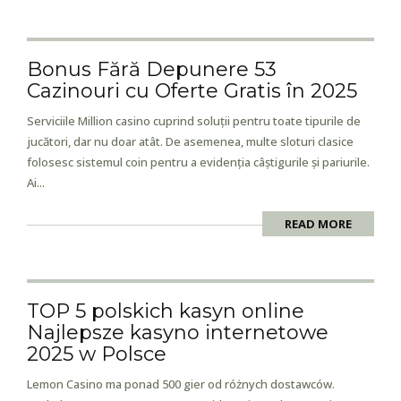
Bonus Fără Depunere 53
Cazinouri cu Oferte Gratis în 2025
Serviciile Million casino cuprind soluții pentru toate tipurile de
jucători, dar nu doar atât. De asemenea, multe sloturi clasice
folosesc sistemul coin pentru a evidenția câștigurile și pariurile.
Ai...
READ MORE
TOP 5 polskich kasyn online
Najlepsze kasyno internetowe
2025 w Polsce
Lemon Casino ma ponad 500 gier od różnych dostawców.