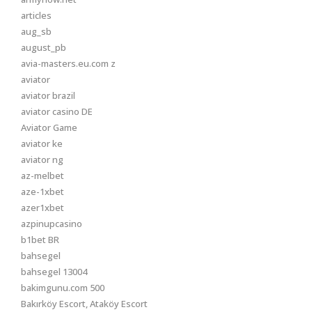
articles
aug_sb
august_pb
avia-masters.eu.com z
aviator
aviator brazil
aviator casino DE
Aviator Game
aviator ke
aviator ng
az-melbet
aze-1xbet
azer1xbet
azpinupcasino
b1bet BR
bahsegel
bahsegel 13004
bakimgunu.com 500
Bakırköy Escort, Ataköy Escort