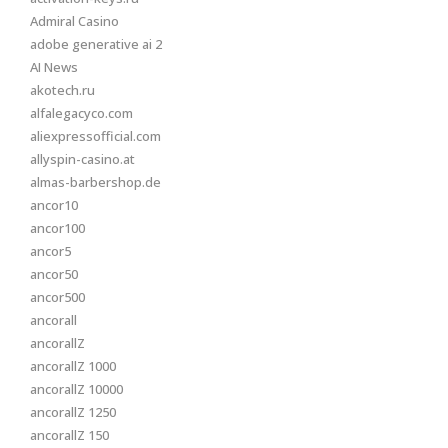
Admiral Casino
adobe generative ai 2
AI News
akotech.ru
alfalegacyco.com
aliexpressofficial.com
allyspin-casino.at
almas-barbershop.de
ancor10
ancor100
ancor5
ancor50
ancor500
ancorall
ancorallZ
ancorallZ 1000
ancorallZ 10000
ancorallZ 1250
ancorallZ 150