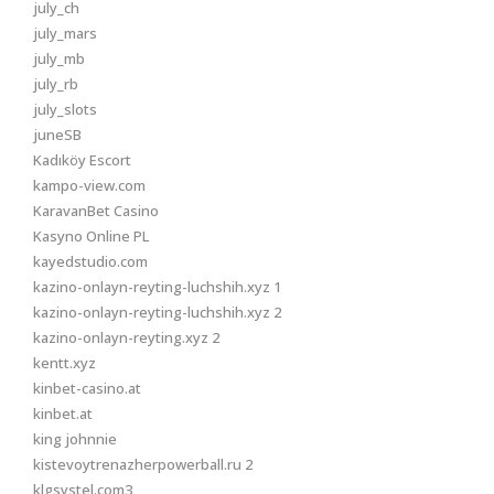
july_ch
july_mars
july_mb
july_rb
july_slots
juneSB
Kadıköy Escort
kampo-view.com
KaravanBet Casino
Kasyno Online PL
kayedstudio.com
kazino-onlayn-reyting-luchshih.xyz 1
kazino-onlayn-reyting-luchshih.xyz 2
kazino-onlayn-reyting.xyz 2
kentt.xyz
kinbet-casino.at
kinbet.at
king johnnie
kistevoytrenazherpowerball.ru 2
klgsystel.com3