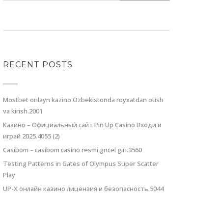
RECENT POSTS
Mostbet onlayn kazino Ozbekistonda royxatdan otish
va kirish.2001
Казино – Официальный сайт Pin Up Casino Входи и
играй 2025.4055 (2)
Casibom – casibom casino resmi gncel giri.3560
Testing Patterns in Gates of Olympus Super Scatter
Play
UP-X онлайн казино лицензия и безопасность.5044