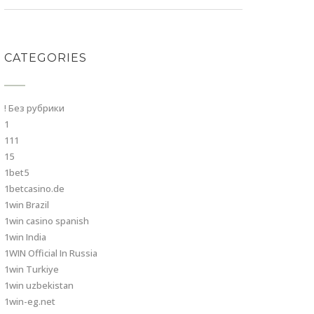
CATEGORIES
! Без рубрики
1
111
15
1bet5
1betcasino.de
1win Brazil
1win casino spanish
1win India
1WIN Official In Russia
1win Turkiye
1win uzbekistan
1win-eg.net