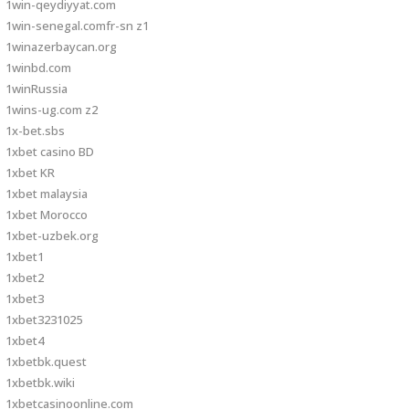
1win-qeydiyyat.com
1win-senegal.comfr-sn z1
1winazerbaycan.org
1winbd.com
1winRussia
1wins-ug.com z2
1x-bet.sbs
1xbet casino BD
1xbet KR
1xbet malaysia
1xbet Morocco
1xbet-uzbek.org
1xbet1
1xbet2
1xbet3
1xbet3231025
1xbet4
1xbetbk.quest
1xbetbk.wiki
1xbetcasinoonline.com