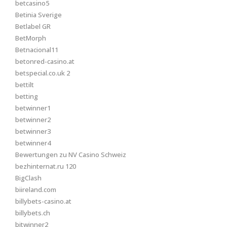
betcasino5
Betinia Sverige
Betlabel GR
BetMorph
Betnacional11
betonred-casino.at
betspecial.co.uk 2
bettilt
betting
betwinner1
betwinner2
betwinner3
betwinner4
Bewertungen zu NV Casino Schweiz
bezhinternat.ru 120
BigClash
biireland.com
billybets-casino.at
billybets.ch
bitwinner2