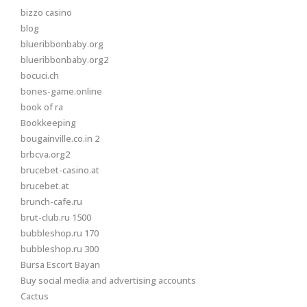
bizzo casino
blog
blueribbonbaby.org
blueribbonbaby.org2
bocuci.ch
bones-game.online
book of ra
Bookkeeping
bougainville.co.in 2
brbcva.org2
brucebet-casino.at
brucebet.at
brunch-cafe.ru
brut-club.ru 1500
bubbleshop.ru 170
bubbleshop.ru 300
Bursa Escort Bayan
Buy social media and advertising accounts
Cactus