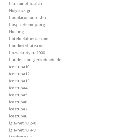
hitnspinofficial.ch
HolyLuck gr
hooplacomputer.hu
hospicehomejc.org
Hosting
hoteldelafuente.com
houdinitribute.com
hozsekrety.ru 1000
hundesalon-gerlindeade.de
icestupa10
icestupa12
icestupa13
icestupa4
icestupa5
icestupa6
icestupa7
icestupa8
igle-net.ru 240
igle-net.ru 4-8