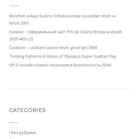
Mostbet onlayn kazino Ozbekistonda royxatdan otish va
kirish.2001
Казино – Официальный сайт Pin Up Casino Входи и играй
2025.4055 (2)
Casibom – casibom casino resmi gncel giri.3560
Testing Patterns in Gates of Olympus Super Scatter Play
UP-X онлайн казино лицензия и безопасность.5044
CATEGORIES
! Без рубрики