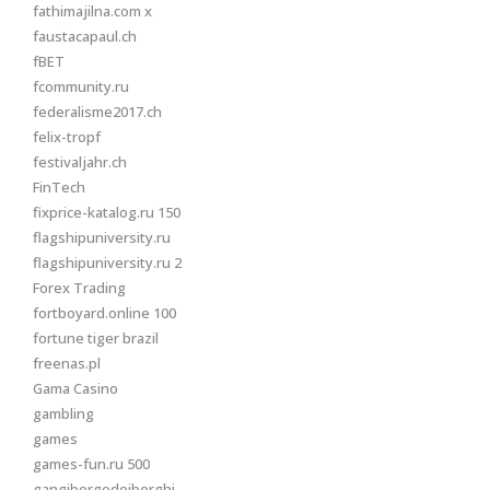
fathimajilna.com x
faustacapaul.ch
fBET
fcommunity.ru
federalisme2017.ch
felix-tropf
festivaljahr.ch
FinTech
fixprice-katalog.ru 150
flagshipuniversity.ru
flagshipuniversity.ru 2
Forex Trading
fortboyard.online 100
fortune tiger brazil
freenas.pl
Gama Casino
gambling
games
games-fun.ru 500
gangiborgodeiborghi