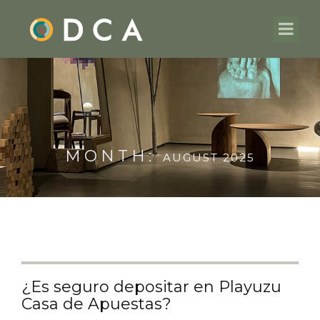
MONTH:
AUGUST 2025
¿Es seguro depositar en Playuzu
Casa de Apuestas?