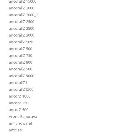
ancorallZ 15000
ancorallZ 2000
ancorallZ 2000_2
ancorallZ 2500
ancorallZ 2800
ancorallZ 3000
ancorallZ 50%
ancorallZ 500
ancorallZ 750
ancorallZ 800
ancorallZ 900
ancorallZ 9000
ancorallZ1
ancorallZ1200
ancorZ 1000
ancorZ 2500
ancorZ 500
Arena Esportiva
armynow.net
articles