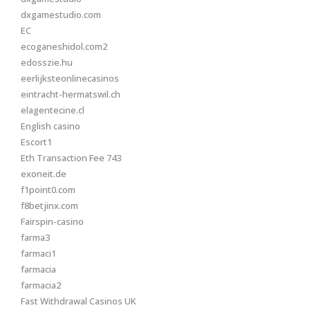
dxgamestudio.com
EC
ecoganeshidol.com2
edosszie.hu
eerlijksteonlinecasinos
eintracht-hermatswil.ch
elagentecine.cl
English casino
Escort1
Eth Transaction Fee 743
exoneit.de
f1point0.com
f8betjinx.com
Fairspin-casino
farma3
farmaci1
farmacia
farmacia2
Fast Withdrawal Casinos UK