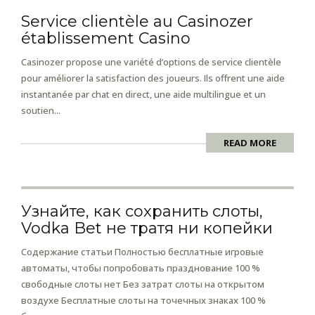
Service clientèle au Casinozer
établissement Casino
Casinozer propose une variété d’options de service clientèle
pour améliorer la satisfaction des joueurs. Ils offrent une aide
instantanée par chat en direct, une aide multilingue et un
soutien...
READ MORE
Узнайте, как сохранить слоты,
Vodka Bet не тратя ни копейки
Содержание статьи Полностью бесплатные игровые
автоматы, чтобы попробовать празднование 100 %
свободные слоты нет Без затрат слоты на открытом
воздухе Бесплатные слоты на точечных знаках 100 %