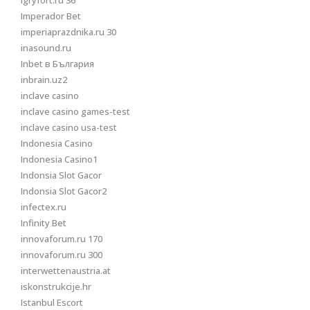
igryfort.ru 36
Imperador Bet
imperiaprazdnika.ru 30
inasound.ru
Inbet в България
inbrain.uz2
inclave casino
inclave casino games-test
inclave casino usa-test
Indonesia Casino
Indonesia Casino1
Indonsia Slot Gacor
Indonsia Slot Gacor2
infectex.ru
Infinity Bet
innovaforum.ru 170
innovaforum.ru 300
interwettenaustria.at
iskonstrukcije.hr
Istanbul Escort