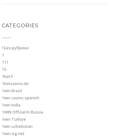
CATEGORIES
! Без рубрики
1
111
15
1bet5
1betcasino.de
1win Brazil
1win casino spanish
1win India
1WIN Official In Russia
1win Turkiye
1win uzbekistan
1win-eg.net