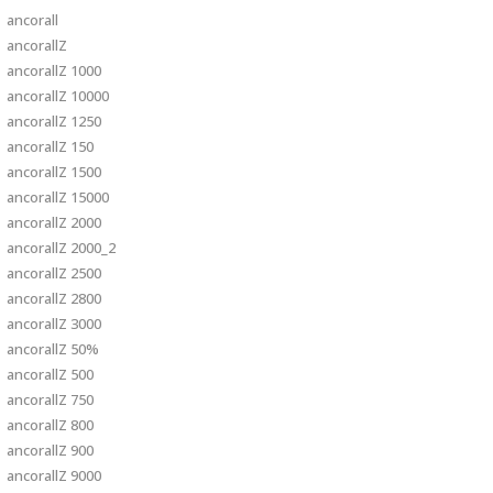
ancorall
ancorallZ
ancorallZ 1000
ancorallZ 10000
ancorallZ 1250
ancorallZ 150
ancorallZ 1500
ancorallZ 15000
ancorallZ 2000
ancorallZ 2000_2
ancorallZ 2500
ancorallZ 2800
ancorallZ 3000
ancorallZ 50%
ancorallZ 500
ancorallZ 750
ancorallZ 800
ancorallZ 900
ancorallZ 9000