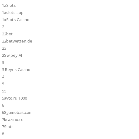
1xSlots
1xslots app
1xSlots Casino
2
22bet
22betwetten.de
23
2Swipey AI
3
3 Reyes Casino
4
5
55
5avto.ru 1000
6
68gamebait.com
7kcazino.co
7Slots
8