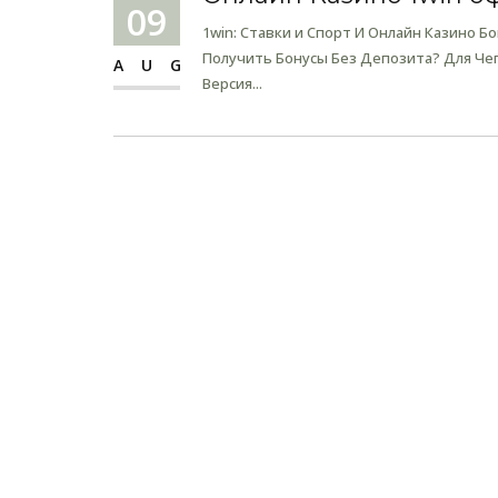
09
1win: Ставки и Cпорт И Онлайн Казино Б
Получить Бонусы Без Депозита? Для Че
AUG
Версия...