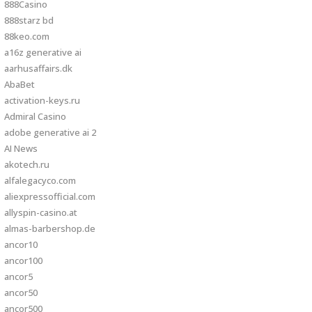
888Casino
888starz bd
88keo.com
a16z generative ai
aarhusaffairs.dk
AbaBet
activation-keys.ru
Admiral Casino
adobe generative ai 2
AI News
akotech.ru
alfalegacyco.com
aliexpressofficial.com
allyspin-casino.at
almas-barbershop.de
ancor10
ancor100
ancor5
ancor50
ancor500