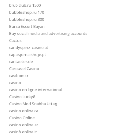
brut-club.ru 1500
bubbleshop.ru 170
bubbleshop.ru 300
Bursa Escort Bayan
Buy social media and advertising accounts
Cactus
candyspinz-casino.at
capasjornaishoje.pt
caritaeter.de
Carousel Casino
casibom tr
casino
casino en ligne international
Casino Lucky8
Casino Med Snabba Uttag
casino onlina ca
Casino Online
casino online ar
casinò online it