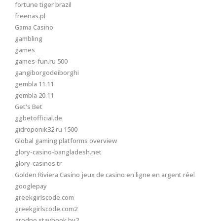
fortune tiger brazil
freenas.pl
Gama Casino
gambling
games
games-fun.ru 500
gangiborgodeiborghi
gembla 11.11
gembla 20.11
Get's Bet
ggbetofficial.de
gidroponik32.ru 1500
Global gaming platforms overview
glory-casino-bangladesh.net
glory-casinos tr
Golden Riviera Casino jeux de casino en ligne en argent réel
googlepay
greekgirlscode.com
greekgirlscode.com2
grodno.staybook.by2