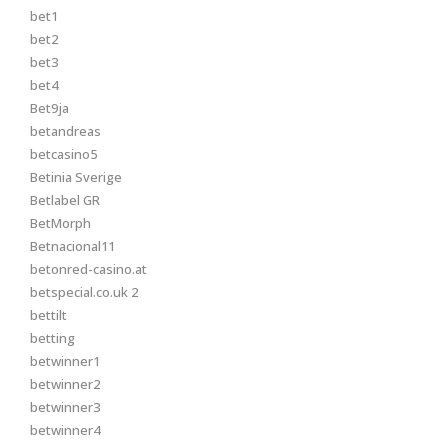
bet1
bet2
bet3
bet4
Bet9ja
betandreas
betcasino5
Betinia Sverige
Betlabel GR
BetMorph
Betnacional11
betonred-casino.at
betspecial.co.uk 2
bettilt
betting
betwinner1
betwinner2
betwinner3
betwinner4