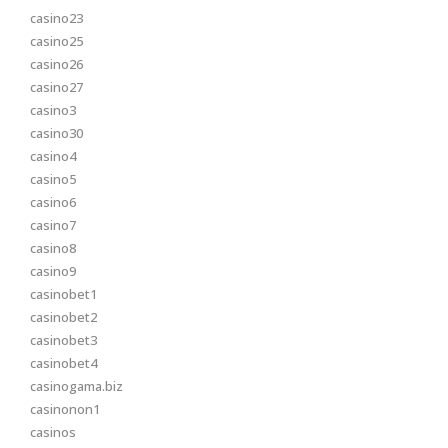
casino23
casino25
casino26
casino27
casino3
casino30
casino4
casino5
casino6
casino7
casino8
casino9
casinobet1
casinobet2
casinobet3
casinobet4
casinogama.biz
casinonon1
casinos