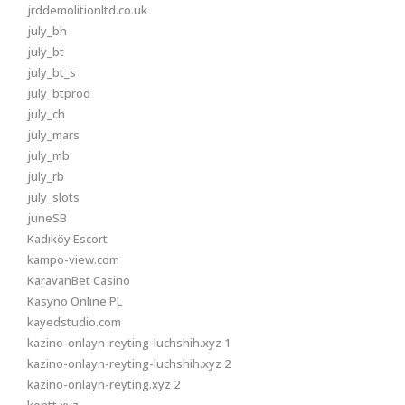
jrddemolitionltd.co.uk
july_bh
july_bt
july_bt_s
july_btprod
july_ch
july_mars
july_mb
july_rb
july_slots
juneSB
Kadıköy Escort
kampo-view.com
KaravanBet Casino
Kasyno Online PL
kayedstudio.com
kazino-onlayn-reyting-luchshih.xyz 1
kazino-onlayn-reyting-luchshih.xyz 2
kazino-onlayn-reyting.xyz 2