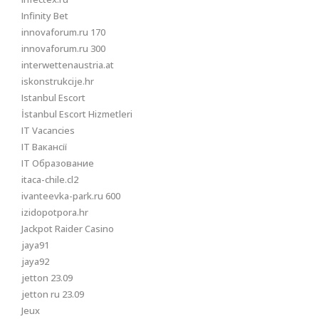
Infinity Bet
innovaforum.ru 170
innovaforum.ru 300
interwettenaustria.at
iskonstrukcije.hr
Istanbul Escort
İstanbul Escort Hizmetleri
IT Vacancies
IT Вакансії
IT Образование
itaca-chile.cl2
ivanteevka-park.ru 600
izidopotpora.hr
Jackpot Raider Casino
jaya91
jaya92
jetton 23.09
jetton ru 23.09
Jeux