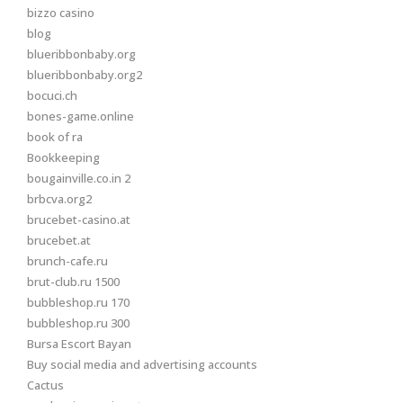
bizzo casino
blog
blueribbonbaby.org
blueribbonbaby.org2
bocuci.ch
bones-game.online
book of ra
Bookkeeping
bougainville.co.in 2
brbcva.org2
brucebet-casino.at
brucebet.at
brunch-cafe.ru
brut-club.ru 1500
bubbleshop.ru 170
bubbleshop.ru 300
Bursa Escort Bayan
Buy social media and advertising accounts
Cactus