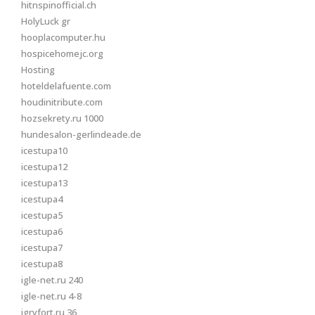
hitnspinofficial.ch
HolyLuck gr
hooplacomputer.hu
hospicehomejc.org
Hosting
hoteldelafuente.com
houdinitribute.com
hozsekrety.ru 1000
hundesalon-gerlindeade.de
icestupa10
icestupa12
icestupa13
icestupa4
icestupa5
icestupa6
icestupa7
icestupa8
igle-net.ru 240
igle-net.ru 4-8
igryfort.ru 36