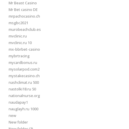
Mr Beast Casino
Mr Bet casino DE
mrpachocasino.ch
msgbc2021
murobeachclub.es
mvclinic.ru
mvclinic.ru 10
mx-bbrbet-casino
mybrtracing
mycardbonus.ru
mysolarpod.com2
mystakecasino.ch
nashclimat.ru 500
nastolki18.ru 50
nationalnurse.org
naudapay1
nauglayh.ru 1000
new
New folder
New folder (3)