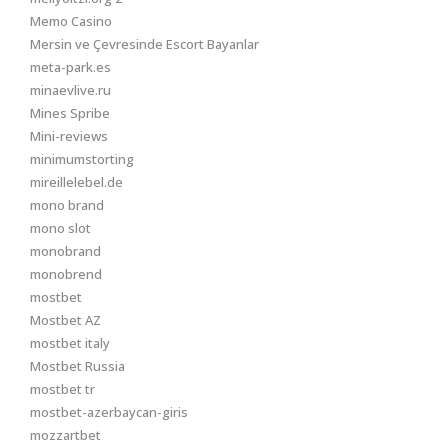
Memo Casino
Mersin ve Çevresinde Escort Bayanlar
meta-park.es
minaevlive.ru
Mines Spribe
Mini-reviews
minimumstorting
mireillelebel.de
mono brand
mono slot
monobrand
monobrend
mostbet
Mostbet AZ
mostbet italy
Mostbet Russia
mostbet tr
mostbet-azerbaycan-giris
mozzartbet