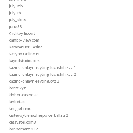
july_mb
july_rb
july_slots
juneSB
Kadıköy Escort
kampo-view.com
KaravanBet Casino
Kasyno Online PL
kayedstudio.com
kazino-onlayn-reyting-luchshih.xyz 1
kazino-onlayn-reyting-luchshih.xyz 2
kazino-onlayn-reyting.xyz 2
kentt.xyz
kinbet-casino.at
kinbet.at
king johnnie
kistevoytrenazherpowerball.ru 2
klgsystel.com3
konnersant.ru 2