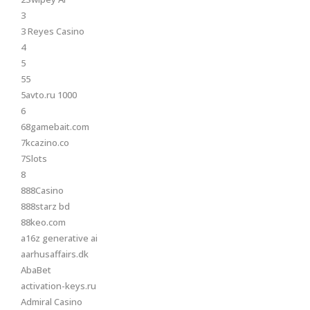
3
3 Reyes Casino
4
5
55
5avto.ru 1000
6
68gamebait.com
7kcazino.co
7Slots
8
888Casino
888starz bd
88keo.com
a16z generative ai
aarhusaffairs.dk
AbaBet
activation-keys.ru
Admiral Casino