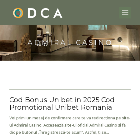
ADMIRAL CASINO
Cod Bonus Unibet in 2025 Cod
Promotional Unibet Romania
Vei primi un mesaj de confirmare care te va redirecționa pe site-
ul Admiral Casino. Accesează site-ul oficial Admiral Casino și fă
clic pe butonul „Înregistrează-te acum”. Astfel, ți se...