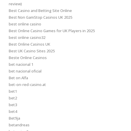
review)
Best Casino and Betting Site Online
Best Non GamStop Casinos UK 2025
best online casino
Best Online Casino Games for UK Players in 2025
best online casino32
Best Online Casinos UK
Best UK Casino Sites 2025
Beste Online Casinos
bet nacional 1
bet nacional oficial
Bet on Alfa
bet-on-red-casino.at
bet1
bet2
bet3
bet4
Bet9ja
betandreas