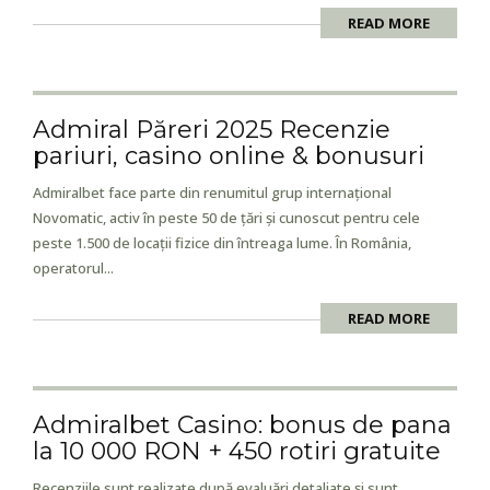
READ MORE
Admiral Păreri 2025 Recenzie
pariuri, casino online & bonusuri
Admiralbet face parte din renumitul grup internațional
Novomatic, activ în peste 50 de țări și cunoscut pentru cele
peste 1.500 de locații fizice din întreaga lume. În România,
operatorul...
READ MORE
Admiralbet Casino: bonus de pana
la 10 000 RON + 450 rotiri gratuite
Recenziile sunt realizate după evaluări detaliate și sunt