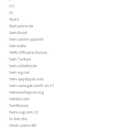
111
15
1bet5
1betcasino.de
1win Brazil
1win casino spanish
1win India
1WIN Official In Russia
1win Turkiye
1win uzbekistan
1win-eg.net
1win-qeydiyyat.com
1win-senegal.comfr-sn z1
1winazerbaycan.org
1winbd.com
1winRussia
1wins-ug.com z2
1x-bet.sbs
1xbet casino BD