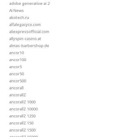
adobe generative ai 2
AI News
akotech.ru
alfalegacyco.com
aliexpressofficial.com
allyspin-casino.at
almas-barbershop.de
ancor10
ancor100
ancor5
ancor50
ancor500
ancorall
ancorallZ
ancorallZ 1000
ancorallZ 10000
ancorallZ 1250
ancorallZ 150
ancorallZ 1500