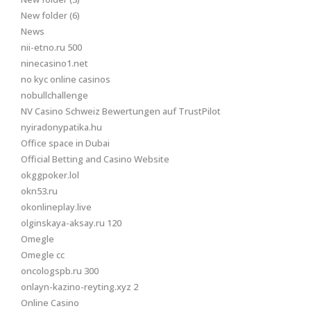
New folder (6)
News
nii-etno.ru 500
ninecasino1.net
no kyc online casinos
nobullchallenge
NV Casino Schweiz Bewertungen auf TrustPilot
nyiradonypatika.hu
Office space in Dubai
Official Betting and Casino Website
okggpoker.lol
okn53.ru
okonlineplay.live
olginskaya-aksay.ru 120
Omegle
Omegle cc
oncologspb.ru 300
onlayn-kazino-reyting.xyz 2
Online Casino