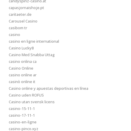
candyspinz-casino.at
capasjornaishoje.pt
caritaeter.de
Carousel Casino
casibom tr
casino
casino en ligne international
Casino Lucky8
Casino Med Snabba Uttag
casino onlina ca
Casino Online
casino online ar
casinò online it
Casino online y apuestas deportivas en línea
Casino uden ROFUS
Casino utan svensk licens
casino-15-11-1
casino-17-11-1
casino-en-ligne
casino-pinco.xyz