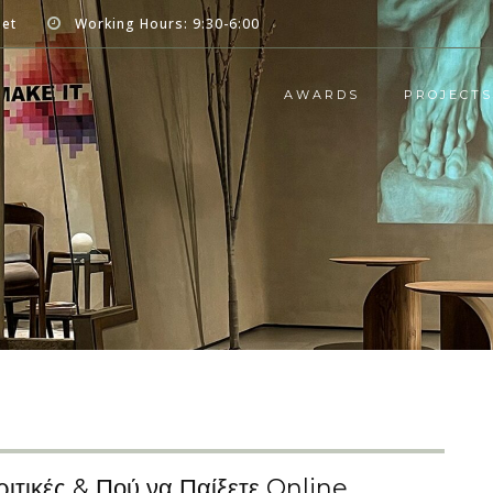
net
Working Hours: 9:30-6:00
AWARDS
PROJECTS
ιτικές & Πού να Παίξετε Online