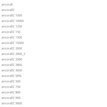
ancorall
ancorallZ
ancorallZ 1000
ancorallZ 10000
ancorallZ 1250
ancorallZ 150
ancorallZ 1500
ancorallZ 15000
ancorallZ 2000
ancorallZ 2000_2
ancorallZ 2500
ancorallZ 2800
ancorallZ 3000
ancorallZ 50%
ancorallZ 500
ancorallZ 750
ancorallZ 800
ancorallZ 900
ancorallZ 9000