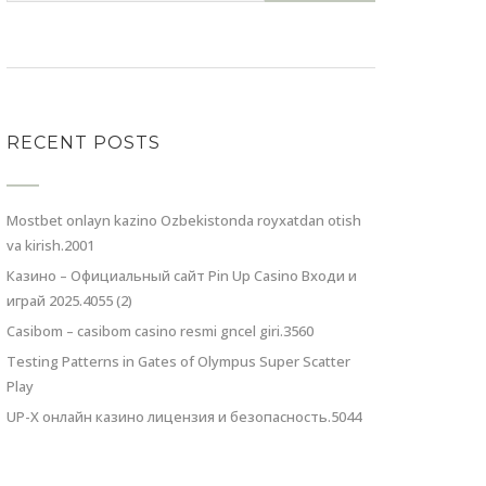
RECENT POSTS
Mostbet onlayn kazino Ozbekistonda royxatdan otish
va kirish.2001
Казино – Официальный сайт Pin Up Casino Входи и
играй 2025.4055 (2)
Casibom – casibom casino resmi gncel giri.3560
Testing Patterns in Gates of Olympus Super Scatter
Play
UP-X онлайн казино лицензия и безопасность.5044