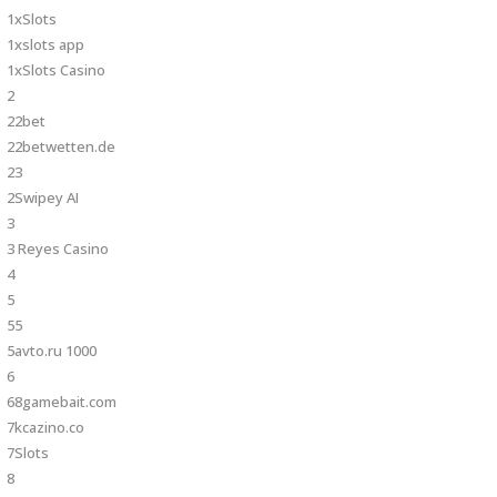
1xSlots
1xslots app
1xSlots Casino
2
22bet
22betwetten.de
23
2Swipey AI
3
3 Reyes Casino
4
5
55
5avto.ru 1000
6
68gamebait.com
7kcazino.co
7Slots
8