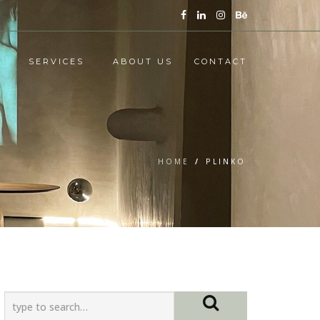
SERVICES
ABOUT US
CONTACT
HOME
/
PLINKO