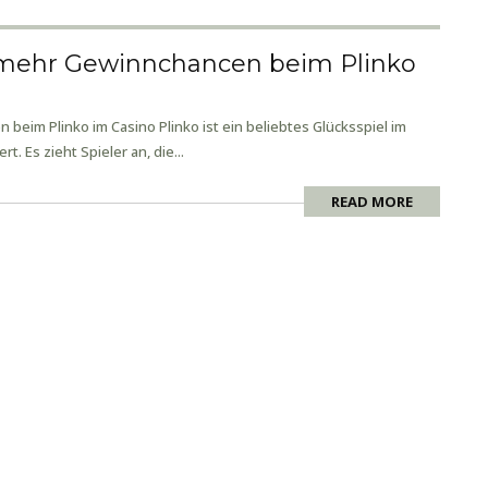
r mehr Gewinnchancen beim Plinko
beim Plinko im Casino Plinko ist ein beliebtes Glücksspiel im
t. Es zieht Spieler an, die...
READ MORE