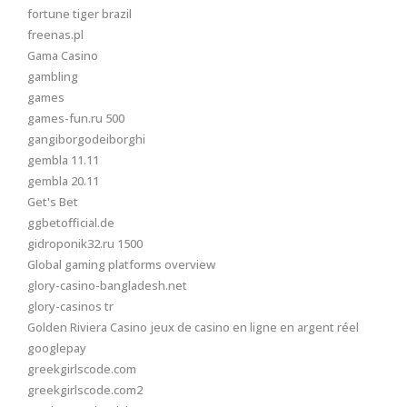
fortune tiger brazil
freenas.pl
Gama Casino
gambling
games
games-fun.ru 500
gangiborgodeiborghi
gembla 11.11
gembla 20.11
Get's Bet
ggbetofficial.de
gidroponik32.ru 1500
Global gaming platforms overview
glory-casino-bangladesh.net
glory-casinos tr
Golden Riviera Casino jeux de casino en ligne en argent réel
googlepay
greekgirlscode.com
greekgirlscode.com2