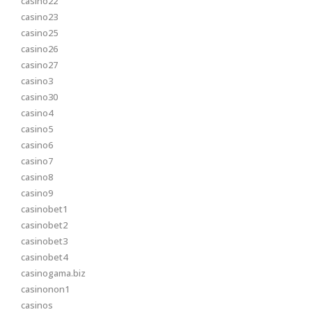
casino22
casino23
casino25
casino26
casino27
casino3
casino30
casino4
casino5
casino6
casino7
casino8
casino9
casinobet1
casinobet2
casinobet3
casinobet4
casinogama.biz
casinonon1
casinos