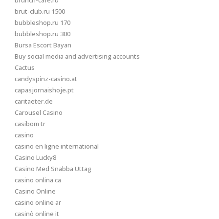
brunch-cafe.ru
brut-club.ru 1500
bubbleshop.ru 170
bubbleshop.ru 300
Bursa Escort Bayan
Buy social media and advertising accounts
Cactus
candyspinz-casino.at
capasjornaishoje.pt
caritaeter.de
Carousel Casino
casibom tr
casino
casino en ligne international
Casino Lucky8
Casino Med Snabba Uttag
casino onlina ca
Casino Online
casino online ar
casinò online it