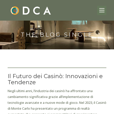
THE BLOG SINGLE
Il Futuro dei Casinò: Innovazioni e
Tendenze
Negli ultimi anni, l’industria dei casinò ha affrontato una
cambiamento significativa grazie all’implementazione di
tecnologie avanzate e a nuove mode di gioco. Nel 2023, il Casinò
di Monte Carlo ha presentato un programma di realtà