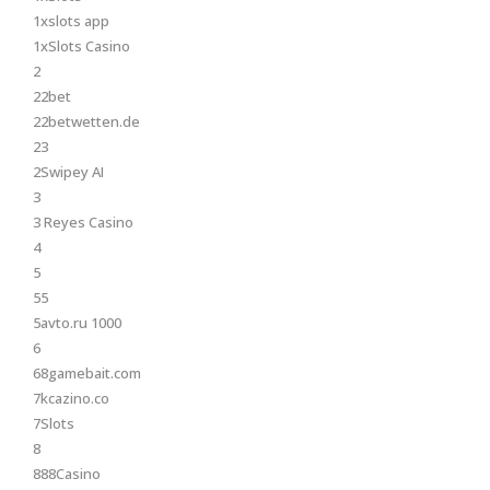
1xslots app
1xSlots Casino
2
22bet
22betwetten.de
23
2Swipey AI
3
3 Reyes Casino
4
5
55
5avto.ru 1000
6
68gamebait.com
7kcazino.co
7Slots
8
888Casino