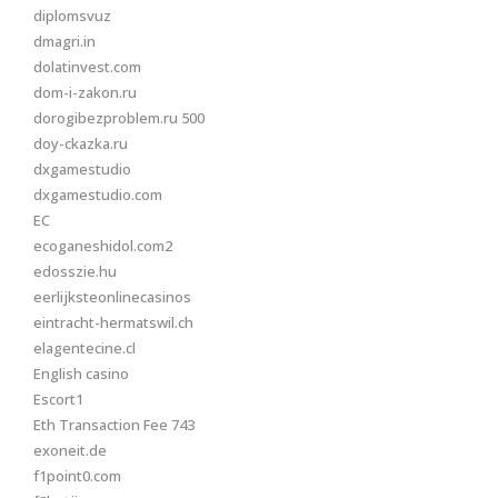
diplomsvuz
dmagri.in
dolatinvest.com
dom-i-zakon.ru
dorogibezproblem.ru 500
doy-ckazka.ru
dxgamestudio
dxgamestudio.com
EC
ecoganeshidol.com2
edosszie.hu
eerlijksteonlinecasinos
eintracht-hermatswil.ch
elagentecine.cl
English casino
Escort1
Eth Transaction Fee 743
exoneit.de
f1point0.com