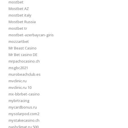
mostbet
Mostbet AZ
mostbet italy
Mostbet Russia
mostbet tr
mostbet-azerbaycan-giris
mozzartbet
Mr Beast Casino
Mr Bet casino DE
mrpachocasino.ch
msgbc2021
murobeachclub.es
mvclinic.ru
mvclinic.ru 10
mx-bbrbet-casino
mybrtracing
mycardbonus.ru
mysolarpod.com2
mystakecasino.ch
nashclimat.ru 500