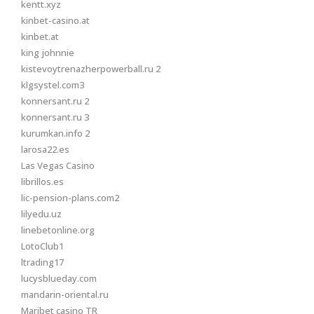
kentt.xyz
kinbet-casino.at
kinbet.at
king johnnie
kistevoytrenazherpowerball.ru 2
klgsystel.com3
konnersant.ru 2
konnersant.ru 3
kurumkan.info 2
larosa22.es
Las Vegas Casino
librillos.es
lic-pension-plans.com2
lilyedu.uz
linebetonline.org
LotoClub1
ltrading17
lucysblueday.com
mandarin-oriental.ru
Maribet casino TR