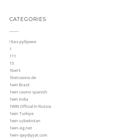
CATEGORIES
! Без рубрики
1
111
15
1bet5
1betcasino.de
1win Brazil
1win casino spanish
1win India
1WIN Official In Russia
1win Turkiye
1win uzbekistan
1win-eg.net
1win-qeydiyyat.com