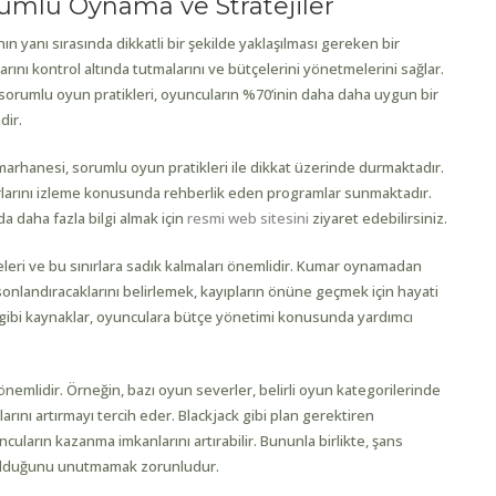
mlu Oynama ve Stratejiler
nın yanı sırasında dikkatli bir şekilde yaklaşılması gereken bir
ını kontrol altında tutmalarını ve bütçelerini yönetmelerini sağlar.
sorumlu oyun pratikleri, oyuncuların %70’inin daha daha uygun bir
dir.
umarhanesi, sorumlu oyun pratikleri ile dikkat üzerinde durmaktadır.
rlarını izleme konusunda rehberlik eden programlar sunmaktadır.
a daha fazla bilgi almak için
resmi web sitesini
ziyaret edebilirsiniz.
meleri ve bu sınırlara sadık kalmaları önemlidir. Kumar oynamadan
onlandıracaklarını belirlemek, kayıpların önüne geçmek için hayati
gibi kaynaklar, oyunculara bütçe yönetimi konusunda yardımcı
emlidir. Örneğin, bazı oyun severler, belirli oyun kategorilerinde
ını artırmayı tercih eder. Blackjack gibi plan gerektiren
ların kazanma imkanlarını artırabilir. Bununla birlikte, şans
 olduğunu unutmamak zorunludur.