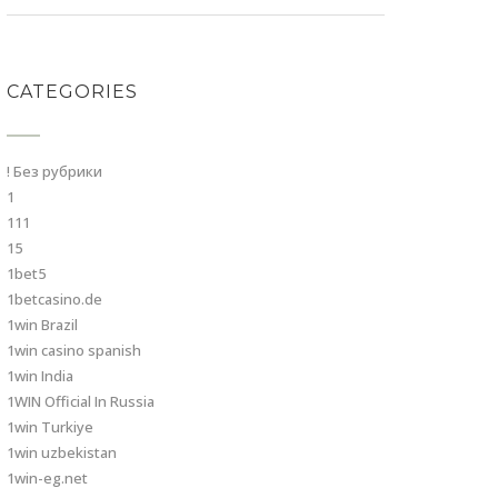
CATEGORIES
! Без рубрики
1
111
15
1bet5
1betcasino.de
1win Brazil
1win casino spanish
1win India
1WIN Official In Russia
1win Turkiye
1win uzbekistan
1win-eg.net