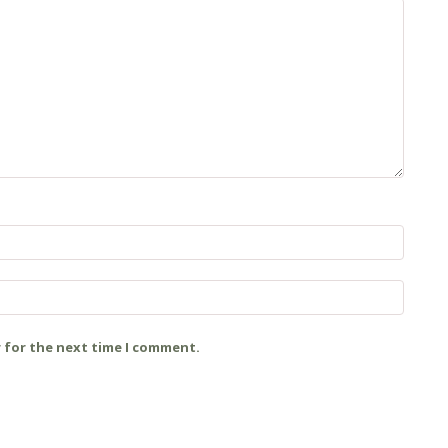
r for the next time I comment.