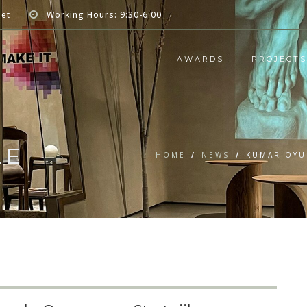
net
Working Hours: 9:30-6:00
AWARDS
PROJECTS
LE
HOME
/
NEWS
/
KUMAR OYU