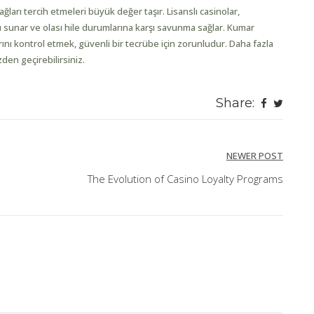
ağları tercih etmeleri büyük değer taşır. Lisanslı casinolar,
ı sunar ve olası hile durumlarına karşı savunma sağlar. Kumar
nı kontrol etmek, güvenli bir tecrübe için zorunludur. Daha fazla
den geçirebilirsiniz.
Share:
NEWER POST
The Evolution of Casino Loyalty Programs