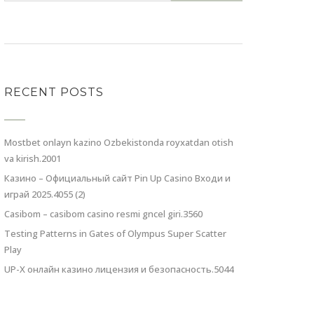
RECENT POSTS
Mostbet onlayn kazino Ozbekistonda royxatdan otish
va kirish.2001
Казино – Официальный сайт Pin Up Casino Входи и
играй 2025.4055 (2)
Casibom – casibom casino resmi gncel giri.3560
Testing Patterns in Gates of Olympus Super Scatter
Play
UP-X онлайн казино лицензия и безопасность.5044