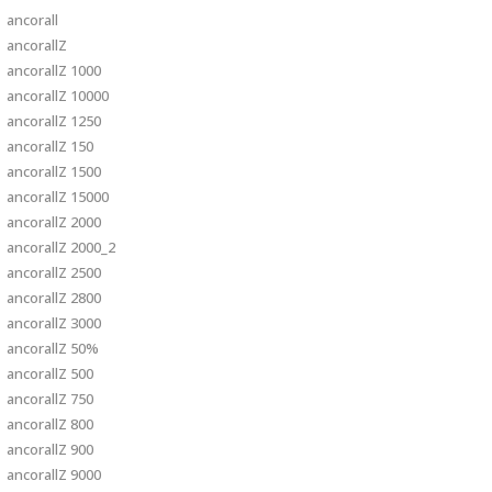
ancorall
ancorallZ
ancorallZ 1000
ancorallZ 10000
ancorallZ 1250
ancorallZ 150
ancorallZ 1500
ancorallZ 15000
ancorallZ 2000
ancorallZ 2000_2
ancorallZ 2500
ancorallZ 2800
ancorallZ 3000
ancorallZ 50%
ancorallZ 500
ancorallZ 750
ancorallZ 800
ancorallZ 900
ancorallZ 9000