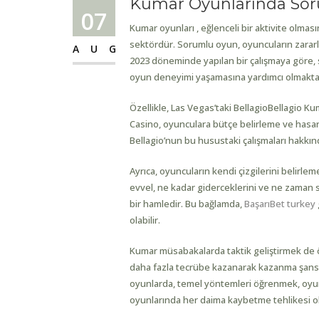
Kumar Oyunlarında Soru
07
Kumar oyunları , eğlenceli bir aktivite olması
sektördür. Sorumlu oyun, oyuncuların zararlar
AUG
2023 döneminde yapılan bir çalışmaya göre, 
oyun deneyimi yaşamasına yardımcı olmakta
Özellikle, Las Vegas’taki BellagioBellagio K
Casino, oyunculara bütçe belirleme ve hasa
Bellagio’nun bu husustaki çalışmaları hakkınd
Ayrıca, oyuncuların kendi çizgilerini belirle
evvel, ne kadar giderceklerini ve ne zaman s
bir hamledir. Bu bağlamda,
BaşarıBet turkey
olabilir.
Kumar müsabakalarda taktik geliştirmek de ön
daha fazla tecrübe kazanarak kazanma şanslar
oyunlarda, temel yöntemleri öğrenmek, oyuncu
oyunlarında her daima kaybetme tehlikesi