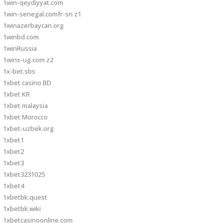
1win-qeydiyyat.com
1win-senegal.comfr-sn z1
1winazerbaycan.org
1winbd.com
1winRussia
1wins-ug.com z2
1x-bet.sbs
1xbet casino BD
1xbet KR
1xbet malaysia
1xbet Morocco
1xbet-uzbek.org
1xbet1
1xbet2
1xbet3
1xbet3231025
1xbet4
1xbetbk.quest
1xbetbk.wiki
1xbetcasinoonline.com