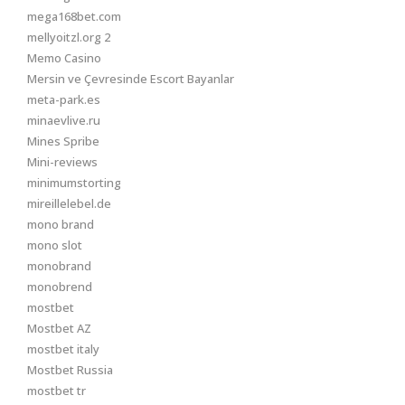
mega168bet.com
mellyoitzl.org 2
Memo Casino
Mersin ve Çevresinde Escort Bayanlar
meta-park.es
minaevlive.ru
Mines Spribe
Mini-reviews
minimumstorting
mireillelebel.de
mono brand
mono slot
monobrand
monobrend
mostbet
Mostbet AZ
mostbet italy
Mostbet Russia
mostbet tr