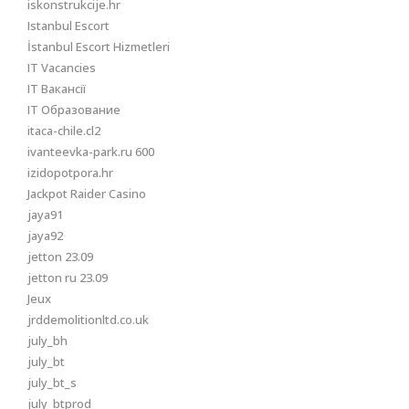
iskonstrukcije.hr
Istanbul Escort
İstanbul Escort Hizmetleri
IT Vacancies
IT Вакансії
IT Образование
itaca-chile.cl2
ivanteevka-park.ru 600
izidopotpora.hr
Jackpot Raider Casino
jaya91
jaya92
jetton 23.09
jetton ru 23.09
Jeux
jrddemolitionltd.co.uk
july_bh
july_bt
july_bt_s
july_btprod