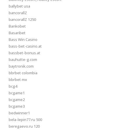
ballybet usa
bancorallZ
bancorallZ 1250
Bankobet
Basaribet
Bass Win Casino
bass-bet-casino.at
bassbet-bonus.at
bauhutte-g.com
baytronik.com
bbrbet colombia
bbrbet mx
bcg4
bcgame1
bcgame2
bcgame3
bedwinner1
bela-lepin77.ru 500
beregaevo.ru 120