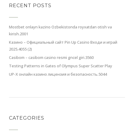
RECENT POSTS
Mostbet onlayn kazino Ozbekistonda royxatdan otish va
kirish.2001
Казино – Официальный сайт Pin Up Casino Входи и играй
2025.4055 (2)
Casibom – casibom casino resmi gncel giri.3560
Testing Patterns in Gates of Olympus Super Scatter Play
UP-X онлайн казино лицензия и безопасность.5044
CATEGORIES