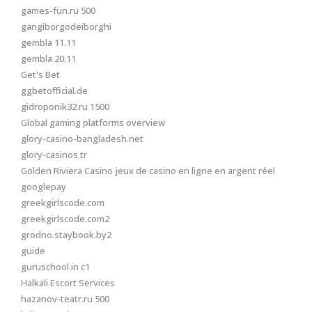
games-fun.ru 500
gangiborgodeiborghi
gembla 11.11
gembla 20.11
Get's Bet
ggbetofficial.de
gidroponik32.ru 1500
Global gaming platforms overview
glory-casino-bangladesh.net
glory-casinos tr
Golden Riviera Casino jeux de casino en ligne en argent réel
googlepay
greekgirlscode.com
greekgirlscode.com2
grodno.staybook.by2
guide
guruschool.in c1
Halkali Escort Services
hazanov-teatr.ru 500