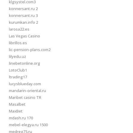
klgsystel.com3
konnersant.ru 2
konnersant.ru 3
kurumkan.info 2
larosa22.es
Las Vegas Casino
librillos.es
lic-pension-plans.com2
lilyedu.uz
linebetonline.org
LotoClub1
ltrading17
lucysblueday.com
mandarin-oriental.ru
Maribet casino TR
Masalbet
MaxBet
mdash.ru 170
mebel-elegya.ru 1500
medreg75.ru