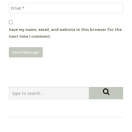
Save my name, email, and website in this browser for the
next time I comment.