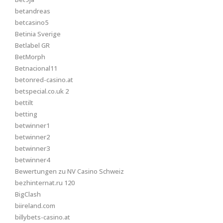
betandreas
betcasino5
Betinia Sverige
Betlabel GR
BetMorph
Betnacional11
betonred-casino.at
betspecial.co.uk 2
bettilt
betting
betwinner1
betwinner2
betwinner3
betwinner4
Bewertungen zu NV Casino Schweiz
bezhinternat.ru 120
BigClash
biireland.com
billybets-casino.at