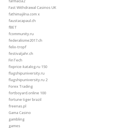
farmacia2
Fast Withdrawal Casinos UK
fathimajilna.com x
faustacapaul.ch
fBET
fcommunity.ru
federalisme2017.ch
felix-tropf
festivaljahr.ch
FinTech
fixprice-katalog.ru 150
flagshipuniversity.ru
flagshipuniversity.ru 2
Forex Trading
fortboyard.online 100
fortune tiger brazil
freenas.pl
Gama Casino
gambling
games