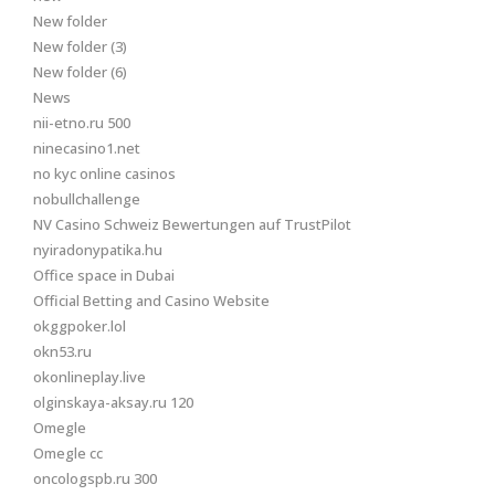
New folder
New folder (3)
New folder (6)
News
nii-etno.ru 500
ninecasino1.net
no kyc online casinos
nobullchallenge
NV Casino Schweiz Bewertungen auf TrustPilot
nyiradonypatika.hu
Office space in Dubai
Official Betting and Casino Website
okggpoker.lol
okn53.ru
okonlineplay.live
olginskaya-aksay.ru 120
Omegle
Omegle cc
oncologspb.ru 300