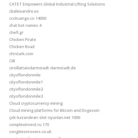
CATET Empowers Global Industrial Lifting Solutions
cbaleixandre.es
cccituango.co 14000
chat bot names 4
chefi.gr
Chicken Pirate
Chicken Road
chrstark.com
CIB
ciroillattaiodarmstadt-darmstadt.de
cityoflondonmile
cityoflondonmile1
cityoflondonmile2
cityoflondonmile3
Cloud cryptocurrency mining
Cloud mining platforms for Bitcoin and Dogecoin
çok-kazandıran-slot-oyunları.net 1000
complexinvest.ru 170
congletonrovers.co.uk