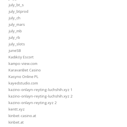
july_bt_s
july_btprod
july_ch
july_mars
july_mb
july_rb
july_slots
juneSB
Kadıköy Escort
kampo-view.com
KaravanBet Casino
Kasyno Online PL
kayedstudio.com
kazino-onlayn-reyting-luchshih.xyz 1
kazino-onlayn-reyting-luchshih.xyz 2
kazino-onlayn-reyting.xyz 2
kentt.xyz
kinbet-casino.at
kinbet.at