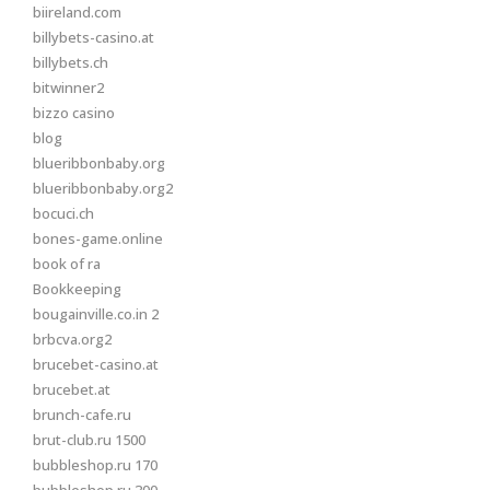
biireland.com
billybets-casino.at
billybets.ch
bitwinner2
bizzo casino
blog
blueribbonbaby.org
blueribbonbaby.org2
bocuci.ch
bones-game.online
book of ra
Bookkeeping
bougainville.co.in 2
brbcva.org2
brucebet-casino.at
brucebet.at
brunch-cafe.ru
brut-club.ru 1500
bubbleshop.ru 170