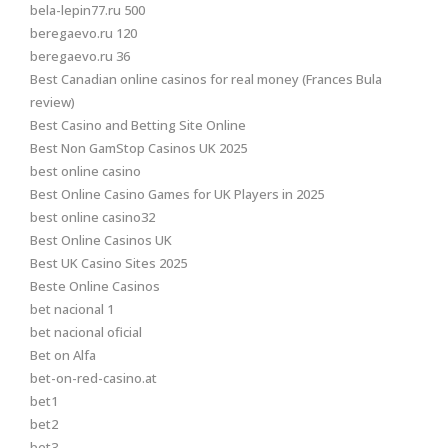
bela-lepin77.ru 500
beregaevo.ru 120
beregaevo.ru 36
Best Canadian online casinos for real money (Frances Bula
review)
Best Casino and Betting Site Online
Best Non GamStop Casinos UK 2025
best online casino
Best Online Casino Games for UK Players in 2025
best online casino32
Best Online Casinos UK
Best UK Casino Sites 2025
Beste Online Casinos
bet nacional 1
bet nacional oficial
Bet on Alfa
bet-on-red-casino.at
bet1
bet2
bet3