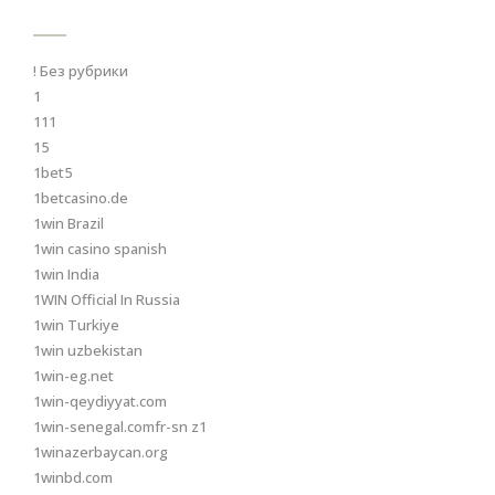
! Без рубрики
1
111
15
1bet5
1betcasino.de
1win Brazil
1win casino spanish
1win India
1WIN Official In Russia
1win Turkiye
1win uzbekistan
1win-eg.net
1win-qeydiyyat.com
1win-senegal.comfr-sn z1
1winazerbaycan.org
1winbd.com