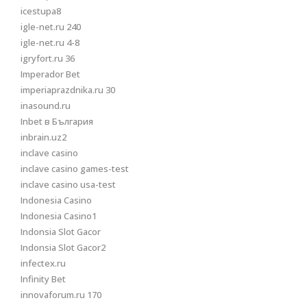
icestupa8
igle-net.ru 240
igle-net.ru 4-8
igryfort.ru 36
Imperador Bet
imperiaprazdnika.ru 30
inasound.ru
Inbet в България
inbrain.uz2
inclave casino
inclave casino games-test
inclave casino usa-test
Indonesia Casino
Indonesia Casino1
Indonsia Slot Gacor
Indonsia Slot Gacor2
infectex.ru
Infinity Bet
innovaforum.ru 170