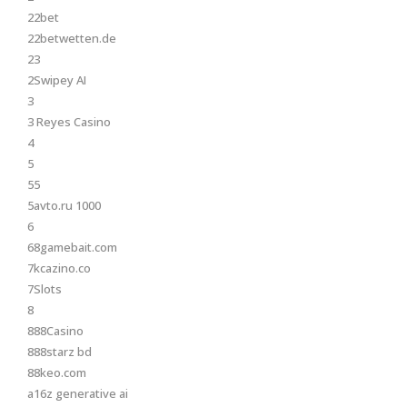
22bet
22betwetten.de
23
2Swipey AI
3
3 Reyes Casino
4
5
55
5avto.ru 1000
6
68gamebait.com
7kcazino.co
7Slots
8
888Casino
888starz bd
88keo.com
a16z generative ai