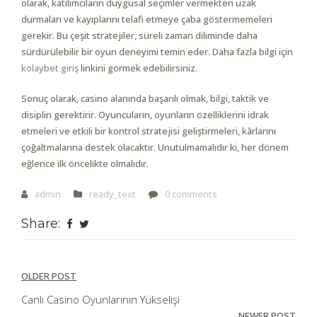
olarak, katılımcıların duygusal seçimler vermekten uzak
durmaları ve kayıplarını telafi etmeye çaba göstermemeleri
gerekir. Bu çeşit stratejiler, süreli zaman diliminde daha
sürdürülebilir bir oyun deneyimi temin eder. Daha fazla bilgi için
kolaybet giriş
linkini görmek edebilirsiniz.
Sonuç olarak, casino alanında başarılı olmak, bilgi, taktik ve
disiplin gerektirir. Oyuncuların, oyunların özelliklerini idrak
etmeleri ve etkili bir kontrol stratejisi geliştirmeleri, kârlarını
çoğaltmalarına destek olacaktır. Unutulmamalıdır ki, her dönem
eğlence ilk öncelikte olmalıdır.
admin
ready_text
0 comments
Share:
Post
OLDER POST
navigation
Canlı Casino Oyunlarının Yükselişi
NEWER POST