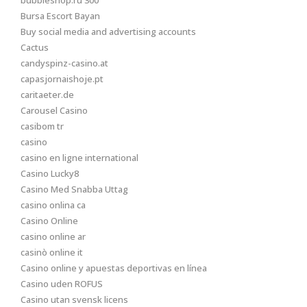
bubbleshop.ru 300
Bursa Escort Bayan
Buy social media and advertising accounts
Cactus
candyspinz-casino.at
capasjornaishoje.pt
caritaeter.de
Carousel Casino
casibom tr
casino
casino en ligne international
Casino Lucky8
Casino Med Snabba Uttag
casino onlina ca
Casino Online
casino online ar
casinò online it
Casino online y apuestas deportivas en línea
Casino uden ROFUS
Casino utan svensk licens