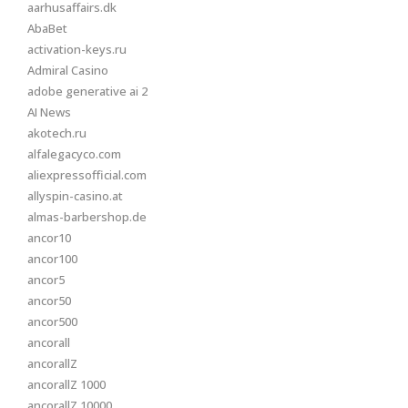
aarhusaffairs.dk
AbaBet
activation-keys.ru
Admiral Casino
adobe generative ai 2
AI News
akotech.ru
alfalegacyco.com
aliexpressofficial.com
allyspin-casino.at
almas-barbershop.de
ancor10
ancor100
ancor5
ancor50
ancor500
ancorall
ancorallZ
ancorallZ 1000
ancorallZ 10000