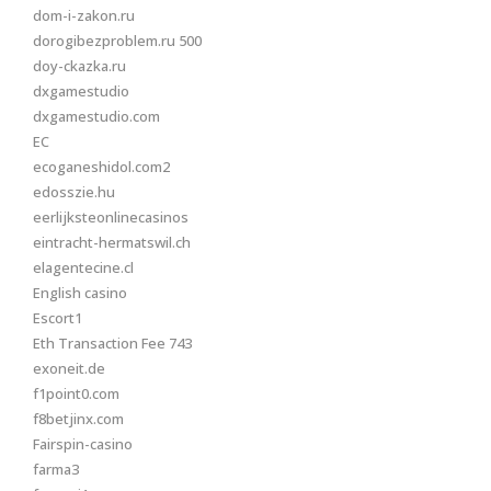
dom-i-zakon.ru
dorogibezproblem.ru 500
doy-ckazka.ru
dxgamestudio
dxgamestudio.com
EC
ecoganeshidol.com2
edosszie.hu
eerlijksteonlinecasinos
eintracht-hermatswil.ch
elagentecine.cl
English casino
Escort1
Eth Transaction Fee 743
exoneit.de
f1point0.com
f8betjinx.com
Fairspin-casino
farma3