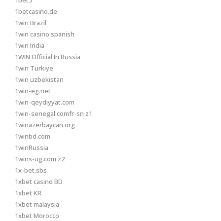
1bet5
1betcasino.de
1win Brazil
1win casino spanish
1win India
1WIN Official In Russia
1win Turkiye
1win uzbekistan
1win-eg.net
1win-qeydiyyat.com
1win-senegal.comfr-sn z1
1winazerbaycan.org
1winbd.com
1winRussia
1wins-ug.com z2
1x-bet.sbs
1xbet casino BD
1xbet KR
1xbet malaysia
1xbet Morocco