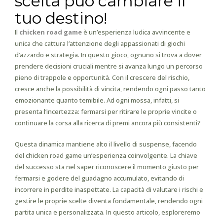
scelta può cambiare il
tuo destino!
Il
chicken road game
è un’esperienza ludica avvincente e
unica che cattura l’attenzione degli appassionati di giochi
d’azzardo e strategia. In questo gioco, ognuno si trova a dover
prendere decisioni cruciali mentre si avanza lungo un percorso
pieno di trappole e opportunità. Con il crescere del rischio,
cresce anche la possibilità di vincita, rendendo ogni passo tanto
emozionante quanto temibile. Ad ogni mossa, infatti, si
presenta l’incertezza: fermarsi per ritirare le proprie vincite o
continuare la corsa alla ricerca di premi ancora più consistenti?
Questa dinamica mantiene alto il livello di suspense, facendo
del chicken road game un’esperienza coinvolgente. La chiave
del successo sta nel saper riconoscere il momento giusto per
fermarsi e godere del guadagno accumulato, evitando di
incorrere in perdite inaspettate. La capacità di valutare i rischi e
gestire le proprie scelte diventa fondamentale, rendendo ogni
partita unica e personalizzata. In questo articolo, esploreremo