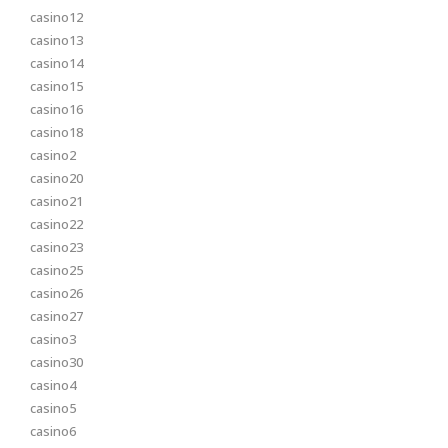
casino12
casino13
casino14
casino15
casino16
casino18
casino2
casino20
casino21
casino22
casino23
casino25
casino26
casino27
casino3
casino30
casino4
casino5
casino6