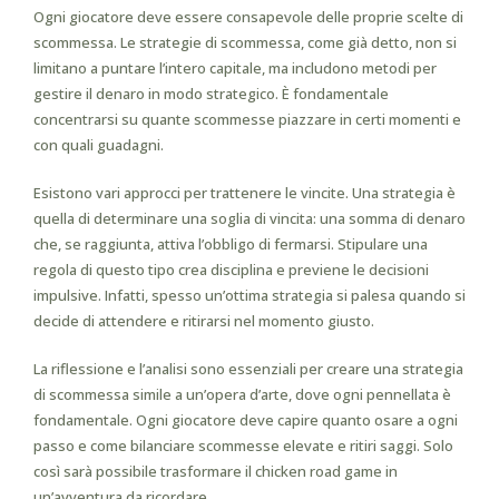
Ogni giocatore deve essere consapevole delle proprie scelte di
scommessa. Le strategie di scommessa, come già detto, non si
limitano a puntare l’intero capitale, ma includono metodi per
gestire il denaro in modo strategico. È fondamentale
concentrarsi su quante scommesse piazzare in certi momenti e
con quali guadagni.
Esistono vari approcci per trattenere le vincite. Una strategia è
quella di determinare una soglia di vincita: una somma di denaro
che, se raggiunta, attiva l’obbligo di fermarsi. Stipulare una
regola di questo tipo crea disciplina e previene le decisioni
impulsive. Infatti, spesso un’ottima strategia si palesa quando si
decide di attendere e ritirarsi nel momento giusto.
La riflessione e l’analisi sono essenziali per creare una strategia
di scommessa simile a un’opera d’arte, dove ogni pennellata è
fondamentale. Ogni giocatore deve capire quanto osare a ogni
passo e come bilanciare scommesse elevate e ritiri saggi. Solo
così sarà possibile trasformare il chicken road game in
un’avventura da ricordare.