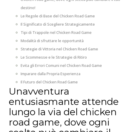
destino!
Le Regole di Base del Chicken Road Game
Il Significato di Scegliere Strategicamente
Tipi di Trappole nel Chicken Road Game
Modalità di sfruttare le opportunità
Strategie di Vittoria nel Chicken Road Game
Le Scommesse e le Strategie di Ritiro
Evita gli Errori Comuni nel Chicken Road Game
Imparare dalla Propria Esperienza
Il Futuro del Chicken Road Game
Unavventura
entusiasmante attende
lungo la via del chicken
road game, dove ogni