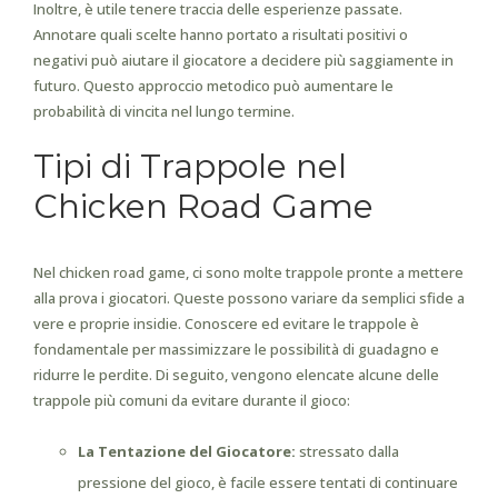
Inoltre, è utile tenere traccia delle esperienze passate.
Annotare quali scelte hanno portato a risultati positivi o
negativi può aiutare il giocatore a decidere più saggiamente in
futuro. Questo approccio metodico può aumentare le
probabilità di vincita nel lungo termine.
Tipi di Trappole nel
Chicken Road Game
Nel chicken road game, ci sono molte trappole pronte a mettere
alla prova i giocatori. Queste possono variare da semplici sfide a
vere e proprie insidie. Conoscere ed evitare le trappole è
fondamentale per massimizzare le possibilità di guadagno e
ridurre le perdite. Di seguito, vengono elencate alcune delle
trappole più comuni da evitare durante il gioco:
La Tentazione del Giocatore:
stressato dalla
pressione del gioco, è facile essere tentati di continuare