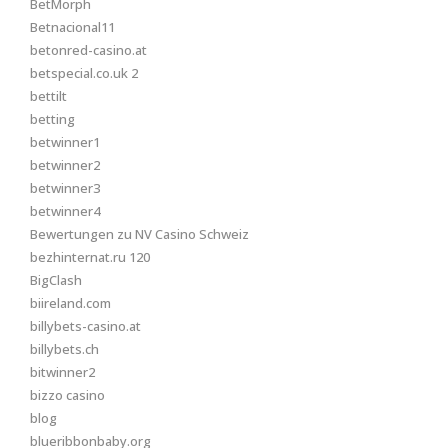
BetMorph
Betnacional11
betonred-casino.at
betspecial.co.uk 2
bettilt
betting
betwinner1
betwinner2
betwinner3
betwinner4
Bewertungen zu NV Casino Schweiz
bezhinternat.ru 120
BigClash
biireland.com
billybets-casino.at
billybets.ch
bitwinner2
bizzo casino
blog
blueribbonbaby.org