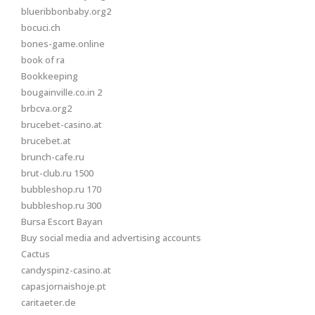
blueribbonbaby.org2
bocuci.ch
bones-game.online
book of ra
Bookkeeping
bougainville.co.in 2
brbcva.org2
brucebet-casino.at
brucebet.at
brunch-cafe.ru
brut-club.ru 1500
bubbleshop.ru 170
bubbleshop.ru 300
Bursa Escort Bayan
Buy social media and advertising accounts
Cactus
candyspinz-casino.at
capasjornaishoje.pt
caritaeter.de