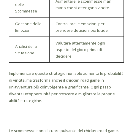
Aumentare le scommesse man
delle
mano che si ottengono vincite.
Scommesse
Gestione delle
Controllare le emozioni per
Emozioni
prendere decisioni più lucide.
Valutare attentamente ogni
Analisi della
aspetto del gioco prima di
Situazione
decidere.
Implementare queste strategie non solo aumenta le probabilità
di vincita, ma trasforma anche il chicken road game in
un’avventura più coinvolgente e gratificante. Ogni passo
diventa un’opportunità per crescere e migliorare le proprie
abilità strategiche.
Le Scommesse e le Strategie di
Ritiro
Le scommesse sono il cuore pulsante del chicken road game.