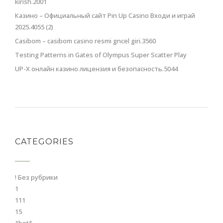
kirish.2001
Казино – Официальный сайт Pin Up Casino Входи и играй
2025.4055 (2)
Casibom – casibom casino resmi gncel giri.3560
Testing Patterns in Gates of Olympus Super Scatter Play
UP-X онлайн казино лицензия и безопасность.5044
CATEGORIES
! Без рубрики
1
111
15