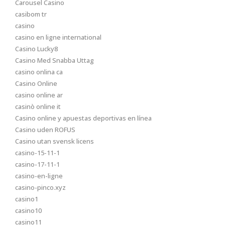
Carousel Casino
casibom tr
casino
casino en ligne international
Casino Lucky8
Casino Med Snabba Uttag
casino onlina ca
Casino Online
casino online ar
casinò online it
Casino online y apuestas deportivas en línea
Casino uden ROFUS
Casino utan svensk licens
casino-15-11-1
casino-17-11-1
casino-en-ligne
casino-pinco.xyz
casino1
casino10
casino11