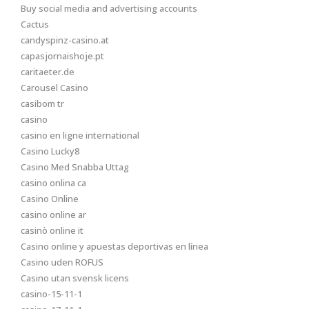
Buy social media and advertising accounts
Cactus
candyspinz-casino.at
capasjornaishoje.pt
caritaeter.de
Carousel Casino
casibom tr
casino
casino en ligne international
Casino Lucky8
Casino Med Snabba Uttag
casino onlina ca
Casino Online
casino online ar
casinò online it
Casino online y apuestas deportivas en línea
Casino uden ROFUS
Casino utan svensk licens
casino-15-11-1