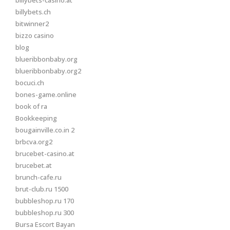
billybets-casino.at
billybets.ch
bitwinner2
bizzo casino
blog
blueribbonbaby.org
blueribbonbaby.org2
bocuci.ch
bones-game.online
book of ra
Bookkeeping
bougainville.co.in 2
brbcva.org2
brucebet-casino.at
brucebet.at
brunch-cafe.ru
brut-club.ru 1500
bubbleshop.ru 170
bubbleshop.ru 300
Bursa Escort Bayan