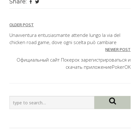
Share:
Post
OLDER POST
navigation
Unavventura entusiasmante attende lungo la via del
chicken road game, dove ogni scelta può cambiare
NEWER POST
Официальный сайт Покерок зарегистрироваться и
скачать приложениеPokerOK