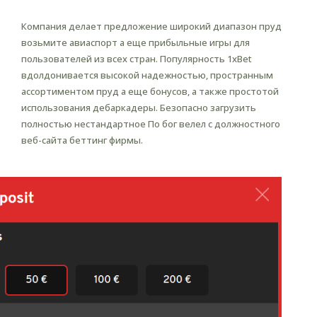
Компания делает предложение широкий диапазон пруд
возьмите авиаспорт а еще прибыльные игры для
пользователей из всех стран. Популярность 1xBet
вдолдонивается высокой надежностью, пространным
ассортиментом пруд а еще бонусов, а также простотой
использования дебаркадеры. Безопасно загрузить
полностью нестандартное По бог велел с должностного
веб-сайта беттинг фирмы.