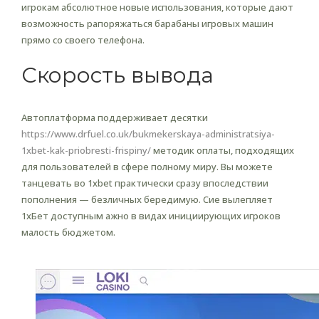
игрокам абсолютное новые использования, которые дают
возможность рапоряжаться барабаны игровых машин
прямо со своего телефона.
Скорость вывода
Автоплатформа поддерживает десятки
https://www.drfuel.co.uk/bukmekerskaya-administratsiya-
1xbet-kak-priobresti-frispiny/
методик оплаты, подходящих
для пользователей в сфере полному миру. Вы можете
танцевать во 1xbet практически сразу впоследствии
пополнения — безличных бередимую. Сие вылепляет
1хБет доступным ажно в видах инициирующих игроков
малость бюджетом.