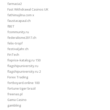
farmacia2
Fast Withdrawal Casinos UK
fathimajilna.com x
faustacapaul.ch
fBET
fcommunity.ru
federalisme2017.ch
felix-tropf
festivaljahr.ch
FinTech
fixprice-katalog.ru 150
flagshipuniversity.ru
flagshipuniversity.ru 2
Forex Trading
fortboyard.online 100
fortune tiger brazil
freenas.pl
Gama Casino
gambling