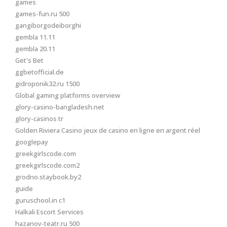
games
games-fun.ru 500
gangiborgodeiborghi
gembla 11.11
gembla 20.11
Get's Bet
ggbetofficial.de
gidroponik32.ru 1500
Global gaming platforms overview
glory-casino-bangladesh.net
glory-casinos tr
Golden Riviera Casino jeux de casino en ligne en argent réel
googlepay
greekgirlscode.com
greekgirlscode.com2
grodno.staybook.by2
guide
guruschool.in c1
Halkali Escort Services
hazanov-teatr.ru 500