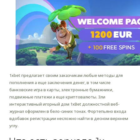
1xbet предлагает своим заказчикам любые методы для
пополнения а еще заключения денег, в том числе
банковские игра в карты, электронные бумажники,
подвижные платежи а еще криптовалюты. Зли
интерактивный игорный дом 1xBet должностной веб-
журнал оформлен в бело-синих тонах. Фортепьяно входа
вдобавок регистрации несложно найти в десном верхнем
углу.