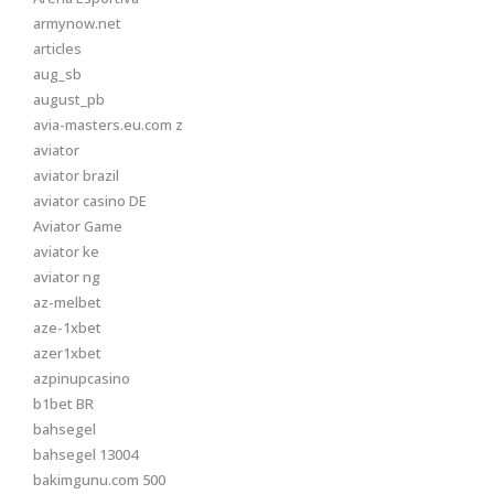
armynow.net
articles
aug_sb
august_pb
avia-masters.eu.com z
aviator
aviator brazil
aviator casino DE
Aviator Game
aviator ke
aviator ng
az-melbet
aze-1xbet
azer1xbet
azpinupcasino
b1bet BR
bahsegel
bahsegel 13004
bakimgunu.com 500