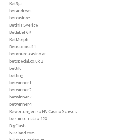
Bet9ja
betandreas
betcasino5
Betinia Sverige
Betlabel GR
BetMorph
Betnacional11
betonred-casino.at
betspecial.co.uk 2
bettilt
betting
betwinner1
betwinner2
betwinner3
betwinner4
Bewertungen zu NV Casino Schweiz
bezhinternat.ru 120
BigClash
biireland.com