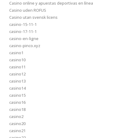
Casino online y apuestas deportivas en línea
Casino uden ROFUS
Casino utan svensk licens
casino-15-11-1
casino-17-11-1
casino-en-ligne
casino-pinco.xyz
casino1
casino10
casino11
casino12
casino13
casino14
casino15
casino16
casino18
casino2
casino20
casino21
casino22