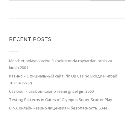
RECENT POSTS
Mostbet onlayn kazino Ozbekistonda royxatdan otish va
kirish.2001
Казино – Официальный сайт Pin Up Casino Входи и играй
2025.4055 (2)
Casibom – casibom casino resmi gncel giri.3560
Testing Patterns in Gates of Olympus Super Scatter Play
UP-X онлайн казино лицензия и безопасность.5044