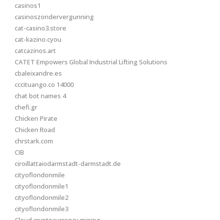
casinos1
casinoszondervergunning
cat-casino3.store
cat-kazino.cyou
catcazinos.art
CATET Empowers Global Industrial Lifting Solutions
cbaleixandre.es
cccituango.co 14000
chat bot names 4
chefi.gr
Chicken Pirate
Chicken Road
chrstark.com
CIB
ciroillattaiodarmstadt-darmstadt.de
cityoflondonmile
cityoflondonmile1
cityoflondonmile2
cityoflondonmile3