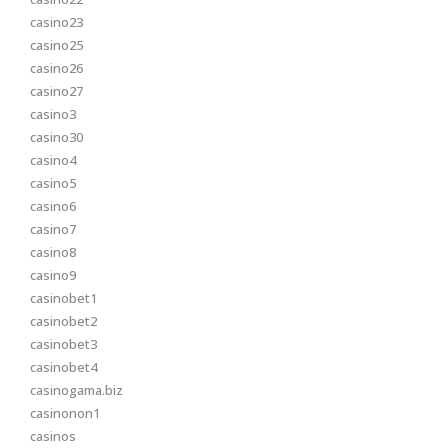
casino23
casino25
casino26
casino27
casino3
casino30
casino4
casino5
casino6
casino7
casino8
casino9
casinobet1
casinobet2
casinobet3
casinobet4
casinogama.biz
casinonon1
casinos