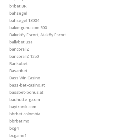
b1bet BR
bahsegel
bahsegel 13004
bakimgunu.com 500
Bakırköy Escort, Ataköy Escort
ballybet usa
bancorallZ
bancorallZ 1250
Bankobet
Basaribet
Bass Win Casino
bass-bet-casino.at
bassbet-bonus.at
bauhutte-g.com
baytronik.com
bbrbet colombia
bbrbet mx
bcg4
bcgame1