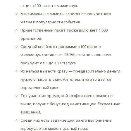
акция «100 шагов к миллиону».
Максимальные лимиты зависят от конкретного
матча и популярности события.
Приветственный пакет также включает 1,000
фриспинов.
Средний кешбэк в программе «100 шагов к
миллиону» составляет 25.3%, если пользователь
проходит от 1 до 100 статуса.
Их нельзя вывести сразу — предварительно деньги
нужно отыграть с множителем, и на это дается
определенный срок.
Тот участник промо, чей коэффициент окажется
выше, получит бонус-код на активацию бесплатных
вращений.
Среди них есть задание дня, за его выполнение
игроку дается моментальный приз.