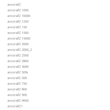
ancorallZ
ancorallZ 1000
ancorallZ 10000
ancorallZ 1250
ancorallZ 150
ancorallZ 1500
ancorallZ 15000
ancorallZ 2000
ancorallZ 2000_2
ancorallZ 2500
ancorallZ 2800
ancorallZ 3000
ancorallZ 50%
ancorallZ 500
ancorallZ 750
ancorallZ 800
ancorallZ 900
ancorallZ 9000
ancorallZ1