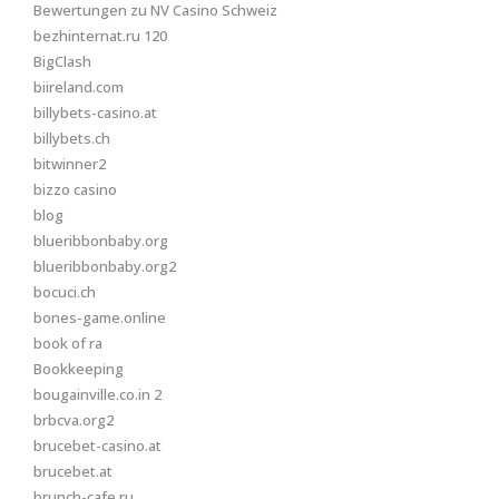
Bewertungen zu NV Casino Schweiz
bezhinternat.ru 120
BigClash
biireland.com
billybets-casino.at
billybets.ch
bitwinner2
bizzo casino
blog
blueribbonbaby.org
blueribbonbaby.org2
bocuci.ch
bones-game.online
book of ra
Bookkeeping
bougainville.co.in 2
brbcva.org2
brucebet-casino.at
brucebet.at
brunch-cafe.ru