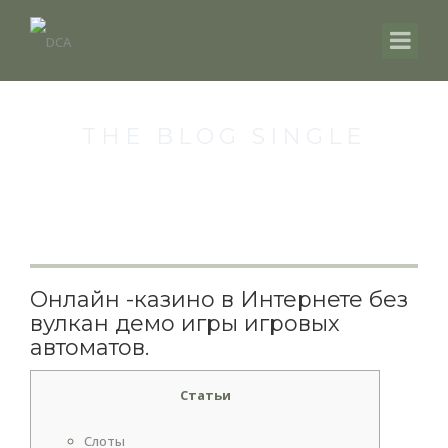
THE BLOG SINGLE
Онлайн -казино в Интернете без
вулкан демо игры игровых
автоматов.
Статьи
Слоты