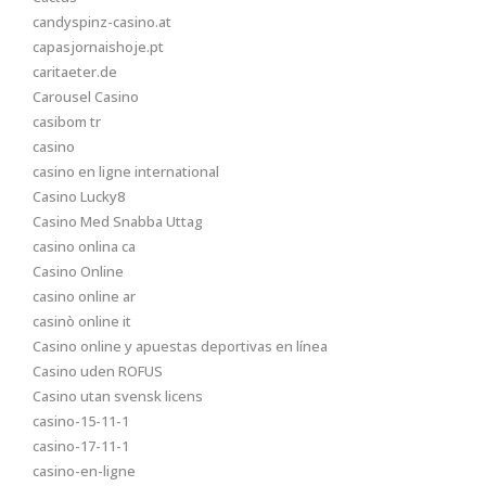
candyspinz-casino.at
capasjornaishoje.pt
caritaeter.de
Carousel Casino
casibom tr
casino
casino en ligne international
Casino Lucky8
Casino Med Snabba Uttag
casino onlina ca
Casino Online
casino online ar
casinò online it
Casino online y apuestas deportivas en línea
Casino uden ROFUS
Casino utan svensk licens
casino-15-11-1
casino-17-11-1
casino-en-ligne