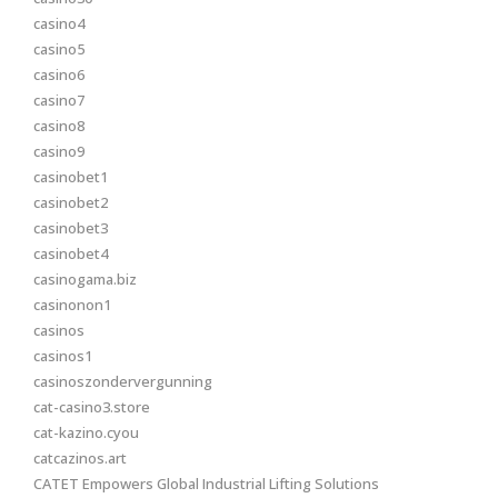
casino4
casino5
casino6
casino7
casino8
casino9
casinobet1
casinobet2
casinobet3
casinobet4
casinogama.biz
casinonon1
casinos
casinos1
casinoszondervergunning
cat-casino3.store
cat-kazino.cyou
catcazinos.art
CATET Empowers Global Industrial Lifting Solutions