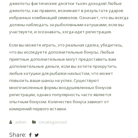
джекпоты фактические десятки тысяч доходов! Любые
джекпоты, как правило, возникают в результате ударов
избранных комбинаций символов. Означает, что вы всегда
должны наблюдать за рыболовными катушками, если вы
участвуете, и осознавать, когда идет регистрация.
Если вы можете играть, это реальная сделка, убедитесь,
что вы исследуете дополнительные бонусы. Любые
приятные дополнительные могут предоставить вам
дополнительные деньги, если вы хотите прокрутить
любые катушки для рыбалки нахлыстом, что может
повысить ваши шансы на успех. Существуют
многочисленные формы воодушевленных бонусов
регистрации, однако популярность часто является
опытным бонусом. Количество бонуса зависит от
измерений первого вставки.
admin
Uncategorized
Share: