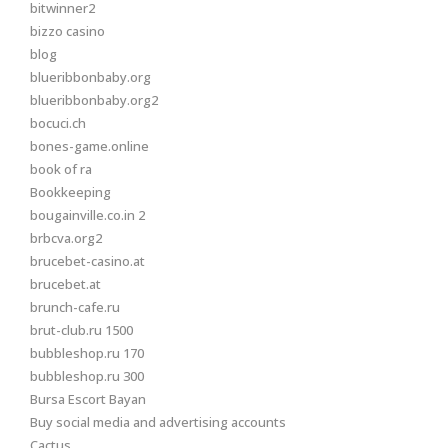
bitwinner2
bizzo casino
blog
blueribbonbaby.org
blueribbonbaby.org2
bocuci.ch
bones-game.online
book of ra
Bookkeeping
bougainville.co.in 2
brbcva.org2
brucebet-casino.at
brucebet.at
brunch-cafe.ru
brut-club.ru 1500
bubbleshop.ru 170
bubbleshop.ru 300
Bursa Escort Bayan
Buy social media and advertising accounts
Cactus