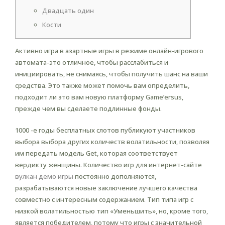
Двадцать один
Кости
Активно игра в азартные игры в режиме онлайн-игрового
автомата-это отличное, чтобы расслабиться и
инициировать, не снимаясь, чтобы получить шанс на ваши
средства. Это также может помочь вам определить,
подходит ли это вам новую платформу Game’ersus,
прежде чем вы сделаете подлинные фонды.
1000 -е годы бесплатных слотов публикуют участников
выбора выбора других количеств волатильности, позволяя
им передать модель Get, которая соответствует
вердикту женщины.
Количество игр для интернет-сайте
вулкан демо игры
постоянно дополняются,
разрабатываются новые заключение лучшего качества
совместно с интересным содержанием. Тип типа игр с
низкой волатильностью тип «Уменьшить», но, кроме того,
является победителем, потому что игры с значительной