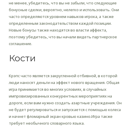
не менее, убедитесь, что вы не забыли, что следующие
бонусные сделки, вероятно, нелегко и использовать. Они
часто определяются уровнем навыков игрока, а также
определенным законодательством каждой позиции.
Новые бонусы также находятся во власти аффекта,
поэтому убедитесь, что вы начали видеть партнерское
соглашение.
Кости
Крэпс часто является закругленной отбивной, в которой
люди наносят деньги на эффект нового вращения. Общая
игра принимается во многих условиях, в случайных
импровизированных конкурентных мероприятиях на
дороге, если вам нужно создать азартные учреждения. Он
не будет регулироваться и запускается с помощью колеса
и начнет фломарный экран кровью казино.Игра также
требует необычного словарного языка.