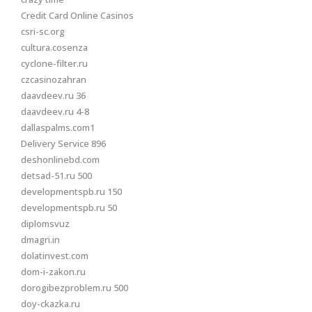
Credit Card Online Casinos
csri-sc.org
cultura.cosenza
cyclone-filter.ru
czcasinozahran
daavdeev.ru 36
daavdeev.ru 4-8
dallaspalms.com1
Delivery Service 896
deshonlinebd.com
detsad-51.ru 500
developmentspb.ru 150
developmentspb.ru 50
diplomsvuz
dmagri.in
dolatinvest.com
dom-i-zakon.ru
dorogibezproblem.ru 500
doy-ckazka.ru