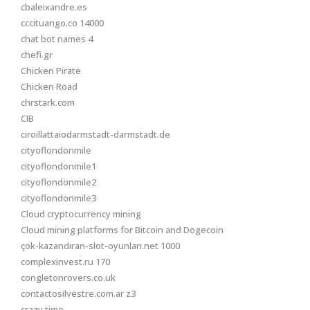
cbaleixandre.es
cccituango.co 14000
chat bot names 4
chefi.gr
Chicken Pirate
Chicken Road
chrstark.com
CIB
ciroillattaiodarmstadt-darmstadt.de
cityoflondonmile
cityoflondonmile1
cityoflondonmile2
cityoflondonmile3
Cloud cryptocurrency mining
Cloud mining platforms for Bitcoin and Dogecoin
çok-kazandıran-slot-oyunları.net 1000
complexinvest.ru 170
congletonrovers.co.uk
contactosilvestre.com.ar z3
crazy time