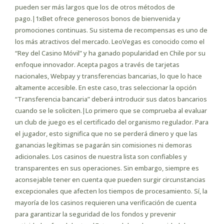
pueden ser más largos que los de otros métodos de
pago.|1xBet ofrece generosos bonos de bienvenida y
promociones continuas. Su sistema de recompensas es uno de
los más atractivos del mercado. LeoVegas es conocido como el
“Rey del Casino Móvil” y ha ganado popularidad en Chile por su
enfoque innovador. Acepta pagos a través de tarjetas
nacionales, Webpay y transferencias bancarias, lo que lo hace
altamente accesible. En este caso, tras seleccionar la opción
“Transferencia bancaria” deberá introducir sus datos bancarios
cuando se le soliciten.|Lo primero que se comprueba al evaluar
un club de juego es el certificado del organismo regulador. Para
el jugador, esto significa que no se perderá dinero y que las
ganancias legítimas se pagarán sin comisiones ni demoras
adicionales. Los casinos de nuestra lista son confiables y
transparentes en sus operaciones. Sin embargo, siempre es
aconsejable tener en cuenta que pueden surgir circunstancias
excepcionales que afecten los tiempos de procesamiento. Sí, la
mayoría de los casinos requieren una verificación de cuenta
para garantizar la seguridad de los fondos y prevenir