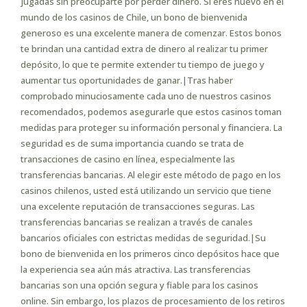
jugadas sin preocuparte por perder dinero. Si eres nuevo en el
mundo de los casinos de Chile, un bono de bienvenida
generoso es una excelente manera de comenzar. Estos bonos
te brindan una cantidad extra de dinero al realizar tu primer
depósito, lo que te permite extender tu tiempo de juego y
aumentar tus oportunidades de ganar.|Tras haber
comprobado minuciosamente cada uno de nuestros casinos
recomendados, podemos asegurarle que estos casinos toman
medidas para proteger su información personal y financiera. La
seguridad es de suma importancia cuando se trata de
transacciones de casino en línea, especialmente las
transferencias bancarias. Al elegir este método de pago en los
casinos chilenos, usted está utilizando un servicio que tiene
una excelente reputación de transacciones seguras. Las
transferencias bancarias se realizan a través de canales
bancarios oficiales con estrictas medidas de seguridad.|Su
bono de bienvenida en los primeros cinco depósitos hace que
la experiencia sea aún más atractiva. Las transferencias
bancarias son una opción segura y fiable para los casinos
online. Sin embargo, los plazos de procesamiento de los retiros