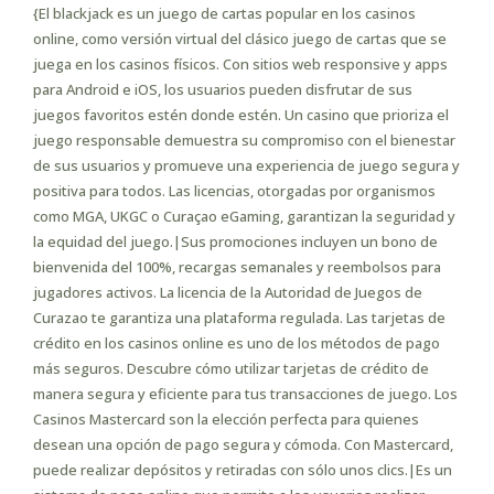
{El blackjack es un juego de cartas popular en los casinos
online, como versión virtual del clásico juego de cartas que se
juega en los casinos físicos. Con sitios web responsive y apps
para Android e iOS, los usuarios pueden disfrutar de sus
juegos favoritos estén donde estén. Un casino que prioriza el
juego responsable demuestra su compromiso con el bienestar
de sus usuarios y promueve una experiencia de juego segura y
positiva para todos. Las licencias, otorgadas por organismos
como MGA, UKGC o Curaçao eGaming, garantizan la seguridad y
la equidad del juego.|Sus promociones incluyen un bono de
bienvenida del 100%, recargas semanales y reembolsos para
jugadores activos. La licencia de la Autoridad de Juegos de
Curazao te garantiza una plataforma regulada. Las tarjetas de
crédito en los casinos online es uno de los métodos de pago
más seguros. Descubre cómo utilizar tarjetas de crédito de
manera segura y eficiente para tus transacciones de juego. Los
Casinos Mastercard son la elección perfecta para quienes
desean una opción de pago segura y cómoda. Con Mastercard,
puede realizar depósitos y retiradas con sólo unos clics.|Es un