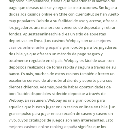
depósito. Simplemente, tienes que seleccionar el método de
pago que deseas utilizar y seguir las instrucciones. Sin lugar a
dudas, los casinos online en Chile con CuentaRut se han vuelto
muy populares. Debido a su facilidad de uso y acceso, ofrece a
los jugadores una manera conveniente de depositar y retirar
fondos. Apuestasenlineachile.cl es un sitio de apuestas
deportivas en línea.|Los casinos Webpay son una
mejores
casinos online ranking españa
gran opción para los jugadores
de Chile, ya que ofrecen un método de pago seguro y
totalmente regulado en el país. Webpay es fácil de usar, con
depósitos realizados de forma rápida y segura a través de su
banco. Es más, muchos de estos casinos también ofrecen un
excelente servicio de atención al cliente y soporte para sus
clientes chilenos. Además, puede haber oportunidades de
bonificación disponibles si decide depositar a través de
Webpay. En resumen, Webpay es una gran opción para
aquellos que buscan jugar en un casino en línea en Chile.|Un
gran impulso para jugar en su sección de casino y casino en
vivo, cuyos catálogos de juegos son muy interesantes. Esto
mejores casinos online ranking españa
significa que los