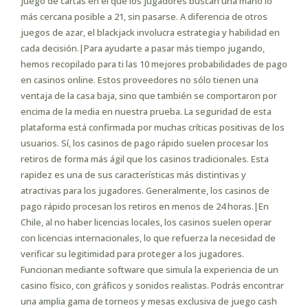
juego de cartas en el que los jugadores buscan una mano lo
más cercana posible a 21, sin pasarse. A diferencia de otros
juegos de azar, el blackjack involucra estrategia y habilidad en
cada decisión.|Para ayudarte a pasar más tiempo jugando,
hemos recopilado para ti las 10 mejores probabilidades de pago
en casinos online. Estos proveedores no sólo tienen una
ventaja de la casa baja, sino que también se comportaron por
encima de la media en nuestra prueba. La seguridad de esta
plataforma está confirmada por muchas críticas positivas de los
usuarios. Sí, los casinos de pago rápido suelen procesar los
retiros de forma más ágil que los casinos tradicionales. Esta
rapidez es una de sus características más distintivas y
atractivas para los jugadores. Generalmente, los casinos de
pago rápido procesan los retiros en menos de 24 horas.|En
Chile, al no haber licencias locales, los casinos suelen operar
con licencias internacionales, lo que refuerza la necesidad de
verificar su legitimidad para proteger a los jugadores.
Funcionan mediante software que simula la experiencia de un
casino físico, con gráficos y sonidos realistas. Podrás encontrar
una amplia gama de torneos y mesas exclusiva de juego cash