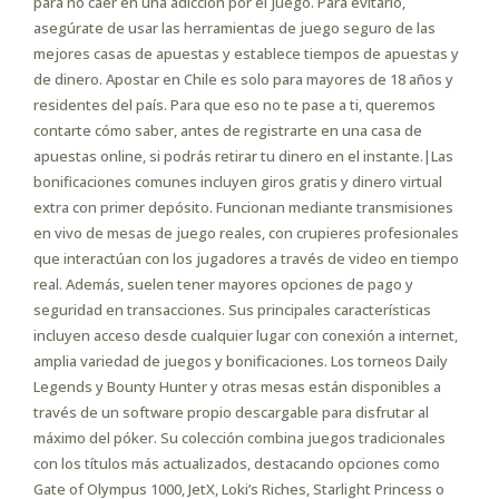
para no caer en una adicción por el juego. Para evitarlo,
asegúrate de usar las herramientas de juego seguro de las
mejores casas de apuestas y establece tiempos de apuestas y
de dinero. Apostar en Chile es solo para mayores de 18 años y
residentes del país. Para que eso no te pase a ti, queremos
contarte cómo saber, antes de registrarte en una casa de
apuestas online, si podrás retirar tu dinero en el instante.|Las
bonificaciones comunes incluyen giros gratis y dinero virtual
extra con primer depósito. Funcionan mediante transmisiones
en vivo de mesas de juego reales, con crupieres profesionales
que interactúan con los jugadores a través de video en tiempo
real. Además, suelen tener mayores opciones de pago y
seguridad en transacciones. Sus principales características
incluyen acceso desde cualquier lugar con conexión a internet,
amplia variedad de juegos y bonificaciones. Los torneos Daily
Legends y Bounty Hunter y otras mesas están disponibles a
través de un software propio descargable para disfrutar al
máximo del póker. Su colección combina juegos tradicionales
con los títulos más actualizados, destacando opciones como
Gate of Olympus 1000, JetX, Loki’s Riches, Starlight Princess o