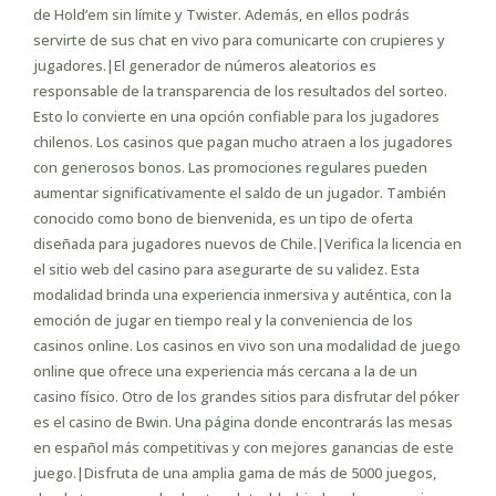
de Hold’em sin límite y Twister. Además, en ellos podrás
servirte de sus chat en vivo para comunicarte con crupieres y
jugadores.|El generador de números aleatorios es
responsable de la transparencia de los resultados del sorteo.
Esto lo convierte en una opción confiable para los jugadores
chilenos. Los casinos que pagan mucho atraen a los jugadores
con generosos bonos. Las promociones regulares pueden
aumentar significativamente el saldo de un jugador. También
conocido como bono de bienvenida, es un tipo de oferta
diseñada para jugadores nuevos de Chile.|Verifica la licencia en
el sitio web del casino para asegurarte de su validez. Esta
modalidad brinda una experiencia inmersiva y auténtica, con la
emoción de jugar en tiempo real y la conveniencia de los
casinos online. Los casinos en vivo son una modalidad de juego
online que ofrece una experiencia más cercana a la de un
casino físico. Otro de los grandes sitios para disfrutar del póker
es el casino de Bwin. Una página donde encontrarás las mesas
en español más competitivas y con mejores ganancias de este
juego.|Disfruta de una amplia gama de más de 5000 juegos,