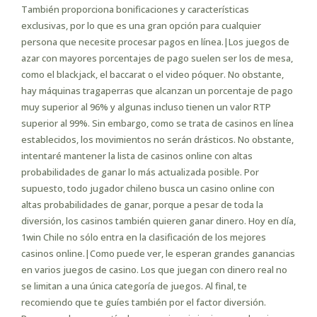
También proporciona bonificaciones y características
exclusivas, por lo que es una gran opción para cualquier
persona que necesite procesar pagos en línea.|Los juegos de
azar con mayores porcentajes de pago suelen ser los de mesa,
como el blackjack, el baccarat o el video póquer. No obstante,
hay máquinas tragaperras que alcanzan un porcentaje de pago
muy superior al 96% y algunas incluso tienen un valor RTP
superior al 99%. Sin embargo, como se trata de casinos en línea
establecidos, los movimientos no serán drásticos. No obstante,
intentaré mantener la lista de casinos online con altas
probabilidades de ganar lo más actualizada posible. Por
supuesto, todo jugador chileno busca un casino online con
altas probabilidades de ganar, porque a pesar de toda la
diversión, los casinos también quieren ganar dinero. Hoy en día,
1win Chile no sólo entra en la clasificación de los mejores
casinos online.|Como puede ver, le esperan grandes ganancias
en varios juegos de casino. Los que juegan con dinero real no
se limitan a una única categoría de juegos. Al final, te
recomiendo que te guíes también por el factor diversión.