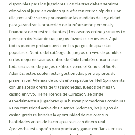
disponibles para los jugadores. Los clientes deben sentirse
cómodos al jugar en casinos que ofrecen retiros rápidos. Por
ello, nos esforzamos por examinar las medidas de seguridad
para garantizar la protección de la información personal y
financiera de nuestros clientes.|Los casinos online gratuitos te
permiten disfrutar de tus juegos favoritos sin invertir. Aquí
todos pueden probar suerte en los juegos de apuestas
populares. Dentro del catálogo de juegos en vivo disponibles
en los mejores casinos online de Chile también encontrarás
toda una serie de juegos exóticos como el Keno o el Sic Bo.
Además, estos suelen estar gestionados por crupieres de
primer nivel. Además de su diseño impactante, Hell Spin cuenta
con una sólida oferta de tragamonedas, juegos de mesa y
casino en vivo. Tiene licencia de Curazao y se dirige
especialmente a jugadores que buscan promociones continuas
y una comunidad activa de usuarios.|Además, los juegos de
casino gratis te brindan la oportunidad de mejorar tus
habilidades antes de hacer apuestas con dinero real.
Aprovecha esta opción para practicar y ganar confianza en tus