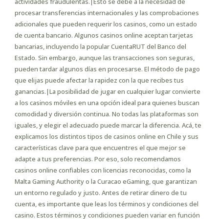
actividades fraudulentas.|Esto se debe a la necesidad de
procesar transferencias internacionales y las comprobaciones
adicionales que pueden requerir los casinos, como un estado
de cuenta bancario. Algunos casinos online aceptan tarjetas
bancarias, incluyendo la popular CuentaRUT del Banco del
Estado. Sin embargo, aunque las transacciones son seguras,
pueden tardar algunos días en procesarse. El método de pago
que elijas puede afectar la rapidez con la que recibes tus
ganancias.|La posibilidad de jugar en cualquier lugar convierte
a los casinos móviles en una opción ideal para quienes buscan
comodidad y diversión continua. No todas las plataformas son
iguales, y elegir el adecuado puede marcar la diferencia. Acá, te
explicamos los distintos tipos de casinos online en Chile y sus
características clave para que encuentres el que mejor se
adapte a tus preferencias. Por eso, solo recomendamos
casinos online confiables con licencias reconocidas, como la
Malta Gaming Authority o la Curacao eGaming, que garantizan
un entorno regulado y justo. Antes de retirar dinero de tu
cuenta, es importante que leas los términos y condiciones del
casino. Estos términos y condiciones pueden variar en función