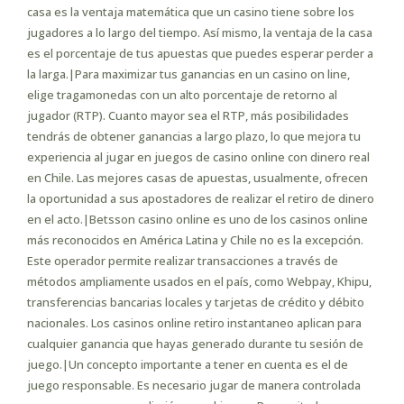
casa es la ventaja matemática que un casino tiene sobre los
jugadores a lo largo del tiempo. Así mismo, la ventaja de la casa
es el porcentaje de tus apuestas que puedes esperar perder a
la larga.|Para maximizar tus ganancias en un casino on line,
elige tragamonedas con un alto porcentaje de retorno al
jugador (RTP). Cuanto mayor sea el RTP, más posibilidades
tendrás de obtener ganancias a largo plazo, lo que mejora tu
experiencia al jugar en juegos de casino online con dinero real
en Chile. Las mejores casas de apuestas, usualmente, ofrecen
la oportunidad a sus apostadores de realizar el retiro de dinero
en el acto.|Betsson casino online es uno de los casinos online
más reconocidos en América Latina y Chile no es la excepción.
Este operador permite realizar transacciones a través de
métodos ampliamente usados en el país, como Webpay, Khipu,
transferencias bancarias locales y tarjetas de crédito y débito
nacionales. Los casinos online retiro instantaneo aplican para
cualquier ganancia que hayas generado durante tu sesión de
juego.|Un concepto importante a tener en cuenta es el de
juego responsable. Es necesario jugar de manera controlada