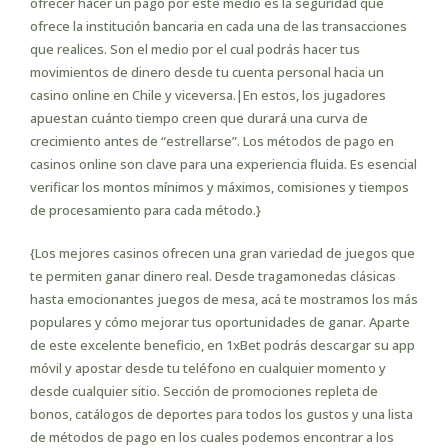
ofrecer hacer un pago por este medio es la seguridad que
ofrece la institución bancaria en cada una de las transacciones
que realices. Son el medio por el cual podrás hacer tus
movimientos de dinero desde tu cuenta personal hacia un
casino online en Chile y viceversa.|En estos, los jugadores
apuestan cuánto tiempo creen que durará una curva de
crecimiento antes de “estrellarse”. Los métodos de pago en
casinos online son clave para una experiencia fluida. Es esencial
verificar los montos mínimos y máximos, comisiones y tiempos
de procesamiento para cada método.}
{Los mejores casinos ofrecen una gran variedad de juegos que
te permiten ganar dinero real. Desde tragamonedas clásicas
hasta emocionantes juegos de mesa, acá te mostramos los más
populares y cómo mejorar tus oportunidades de ganar. Aparte
de este excelente beneficio, en 1xBet podrás descargar su app
móvil y apostar desde tu teléfono en cualquier momento y
desde cualquier sitio. Sección de promociones repleta de
bonos, catálogos de deportes para todos los gustos y una lista
de métodos de pago en los cuales podemos encontrar a los