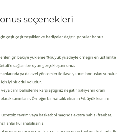
iriş ve Telefon uygulaması
bonus seçenekleri
in çeşit çeşit teşvikler ve hediyeler dağıtır. popüler bonus
şteriler için bakiye yükleme %büyük yüzdeyle örneğin en üst limite
ttilt’e sağlam bir oyun gerçekleştirirsiniz.
manlarında ya da özel yöntemler ile ilave yatırım bonusları sunulur
çin iyi bir ödül yoludur.
a canlı bahislerde karşılaştığınız negatif bakiyenin oranı
olarak tanımlanır. Örneğin bir haftalık eksinin %büyük kısmını
rda ücretsiz çevrim veya basketbol maçında ekstra bahis (freebet)
ı anlar kullanabilirsiniz.
ılan müşteriler için sadakat seviyesi ve puan toplama kullanılır. Bu