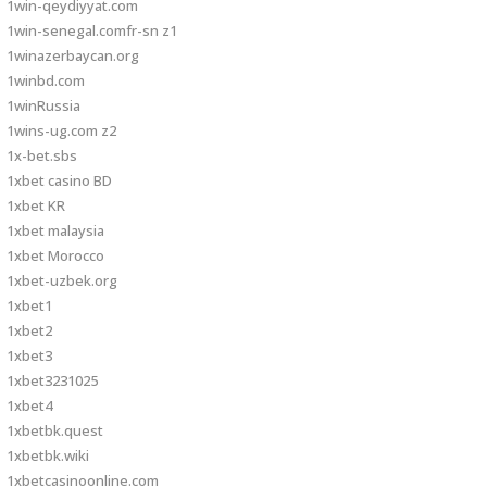
1win-qeydiyyat.com
1win-senegal.comfr-sn z1
1winazerbaycan.org
1winbd.com
1winRussia
1wins-ug.com z2
1x-bet.sbs
1xbet casino BD
1xbet KR
1xbet malaysia
1xbet Morocco
1xbet-uzbek.org
1xbet1
1xbet2
1xbet3
1xbet3231025
1xbet4
1xbetbk.quest
1xbetbk.wiki
1xbetcasinoonline.com