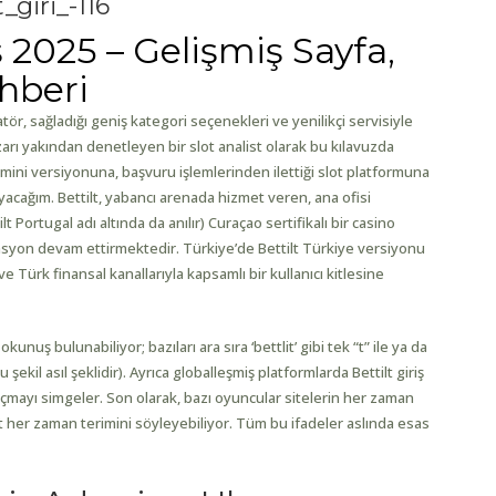
_giri_-116
2025 – Gelişmiş Sayfa,
ehberi
, sağladığı geniş kategori seçenekleri ve yenilikçi servisiyle
zarı yakından denetleyen bir slot analist olarak bu kılavuzda
mini versiyonuna, başvuru işlemlerinden ilettiği slot platformuna
yacağım. Bettilt, yabancı arenada hizmet veren, ana ofisi
t Portugal adı altında da anılır) Curaçao sertifikalı bir casino
rasyon devam ettirmektedir. Türkiye’de Bettilt Türkiye versiyonu
e Türk finansal kanallarıyla kapsamlı bir kullanıcı kitlesine
kunuş bulunabiliyor; bazıları ara sıra ‘bettlit’ gibi tek “t” ile ya da
u şekil asıl şeklidir). Ayrıca globalleşmiş platformlarda Bettilt giriş
p açmayı simgeler. Son olarak, bazı oyuncular sitelerin her zaman
 her zaman terimini söyleyebiliyor. Tüm bu ifadeler aslında esas