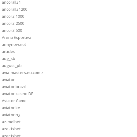
ancorallZ1
ancorallZ1200
ancorZ 1000
ancorZ 2500
ancorZ 500
Arena Esportiva
armynow.net
articles
aug_sb
august_pb
avia-masters.eu.com z
aviator
aviator brazil
aviator casino DE
Aviator Game
aviator ke
aviator ng
az-melbet
aze-1xbet
azer1xbet