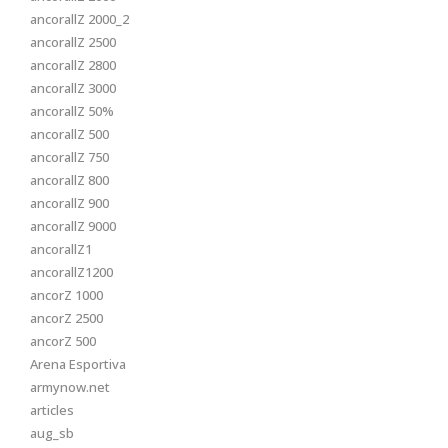
ancorallZ 2000_2
ancorallZ 2500
ancorallZ 2800
ancorallZ 3000
ancorallZ 50%
ancorallZ 500
ancorallZ 750
ancorallZ 800
ancorallZ 900
ancorallZ 9000
ancorallZ1
ancorallZ1200
ancorZ 1000
ancorZ 2500
ancorZ 500
Arena Esportiva
armynow.net
articles
aug_sb