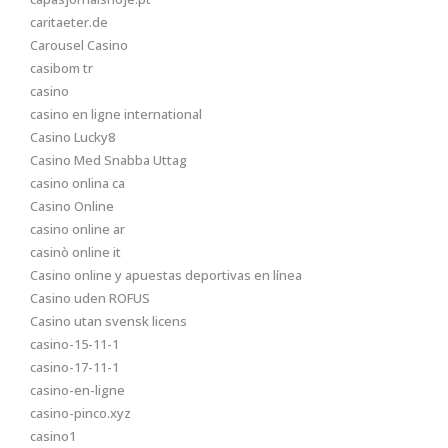
caritaeter.de
Carousel Casino
casibom tr
casino
casino en ligne international
Casino Lucky8
Casino Med Snabba Uttag
casino onlina ca
Casino Online
casino online ar
casinò online it
Casino online y apuestas deportivas en línea
Casino uden ROFUS
Casino utan svensk licens
casino-15-11-1
casino-17-11-1
casino-en-ligne
casino-pinco.xyz
casino1