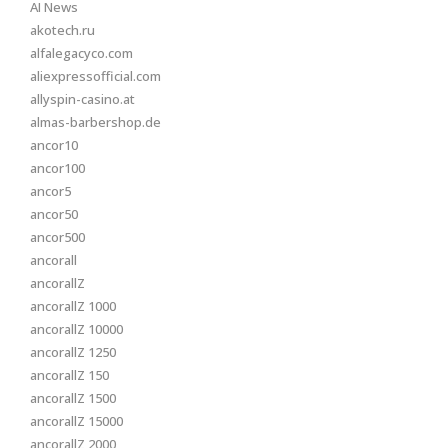
AI News
akotech.ru
alfalegacyco.com
aliexpressofficial.com
allyspin-casino.at
almas-barbershop.de
ancor10
ancor100
ancor5
ancor50
ancor500
ancorall
ancorallZ
ancorallZ 1000
ancorallZ 10000
ancorallZ 1250
ancorallZ 150
ancorallZ 1500
ancorallZ 15000
ancorallZ 2000