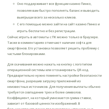
Оно поддерживает все функции казино Пинко,
позволяя вам быстро пополнять баланс и выводить
выигрыши всего за несколько кликов.
С его помощью можно зайти на сайт казино Пинко и
играть бесплатно и без регистрации.
Сейчас играть в автоматы с ПК можно только в браузере.
Также в комментариях отмечают наличие софта для
смартфонов. Его установка позволяет решить проблему с
частыми блокировками.
Для скачивания можно нажать на кнопку с логотипом
операционной системы или отсканировать QR-код.
Предварительно нужно поменять настройки безопасности
смартфона, разрешив загрузку приложений из
неизвестных источников. Для получения выплаты обычно
требуется совпадение трех и более символов.
Коэффициент, на который умножается сумма ставки,
зависит от базовой ценности изображений. В