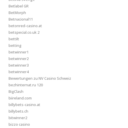
Betlabel GR
BetMorph
Betnacional11
betonred-casino.at
betspecial.co.uk 2
bettilt
betting
betwinner1
betwinner2
betwinner3
betwinner4
Bewertungen zu NV Casino Schweiz
bezhinternat.ru 120
BigClash
biireland.com
billybets-casino.at
billybets.ch
bitwinner2
bizzo casino