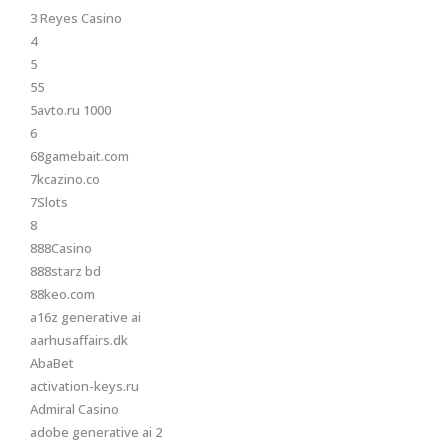
3 Reyes Casino
4
5
55
5avto.ru 1000
6
68gamebait.com
7kcazino.co
7Slots
8
888Casino
888starz bd
88keo.com
a16z generative ai
aarhusaffairs.dk
AbaBet
activation-keys.ru
Admiral Casino
adobe generative ai 2