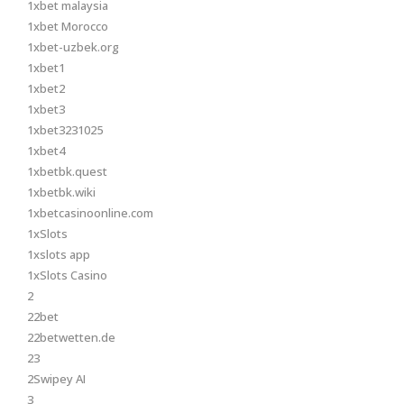
1xbet malaysia
1xbet Morocco
1xbet-uzbek.org
1xbet1
1xbet2
1xbet3
1xbet3231025
1xbet4
1xbetbk.quest
1xbetbk.wiki
1xbetcasinoonline.com
1xSlots
1xslots app
1xSlots Casino
2
22bet
22betwetten.de
23
2Swipey AI
3