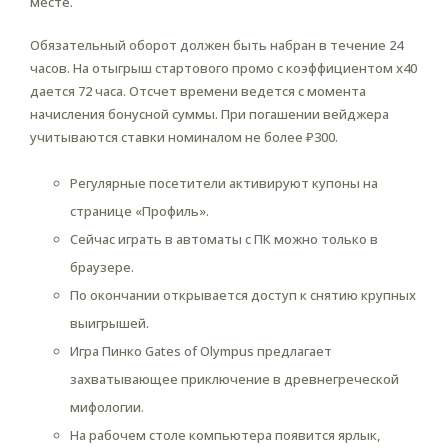
месте.
Обязательный оборот должен быть набран в течение 24
часов. На отыгрыш стартового промо с коэффициентом х40
дается 72 часа. Отсчет времени ведется с момента
начисления бонусной суммы. При погашении вейджера
учитываются ставки номиналом не более ₽300.
Регулярные посетители активируют купоны на
странице «Профиль».
Сейчас играть в автоматы с ПК можно только в
браузере.
По окончании открывается доступ к снятию крупных
выигрышей.
Игра Пинко Gates of Olympus предлагает
захватывающее приключение в древнегреческой
мифологии.
На рабочем столе компьютера появится ярлык,