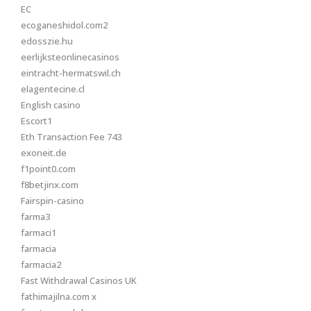
EC
ecoganeshidol.com2
edosszie.hu
eerlijksteonlinecasinos
eintracht-hermatswil.ch
elagentecine.cl
English casino
Escort1
Eth Transaction Fee 743
exoneit.de
f1point0.com
f8betjinx.com
Fairspin-casino
farma3
farmaci1
farmacia
farmacia2
Fast Withdrawal Casinos UK
fathimajilna.com x