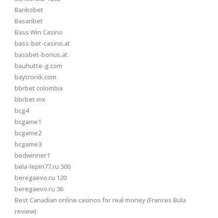
Bankobet
Basaribet
Bass Win Casino
bass-bet-casino.at
bassbet-bonus.at
bauhutte-g.com
baytronik.com
bbrbet colombia
bbrbet mx
bcg4
bcgame1
bcgame2
bcgame3
bedwinner1
bela-lepin77.ru 500
beregaevo.ru 120
beregaevo.ru 36
Best Canadian online casinos for real money (Frances Bula
review)