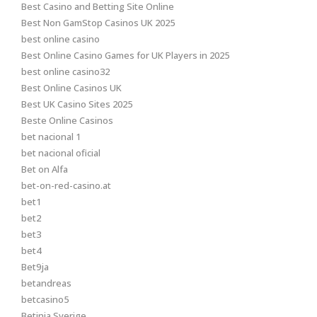
Best Casino and Betting Site Online
Best Non GamStop Casinos UK 2025
best online casino
Best Online Casino Games for UK Players in 2025
best online casino32
Best Online Casinos UK
Best UK Casino Sites 2025
Beste Online Casinos
bet nacional 1
bet nacional oficial
Bet on Alfa
bet-on-red-casino.at
bet1
bet2
bet3
bet4
Bet9ja
betandreas
betcasino5
Betinia Sverige