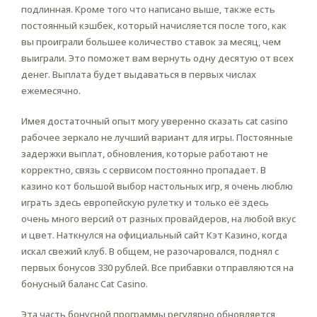
подлинная. Кроме того что написано выше, также есть
постоянный кэшбек, который начисляется после того, как
вы проиграли большее количество ставок за месяц, чем
выиграли. Это поможет вам вернуть одну десятую от всех
денег. Выплата будет выдаваться в первых числах
ежемесячно.
Имея достаточный опыт могу уверенно сказать cat casino
рабочее зеркало не лучший вариант для игры. Постоянные
задержки выплат, обновления, которые работают не
корректно, связь с сервисом постоянно пропадает. В
казино кот большой выбор настольных игр, я очень люблю
играть здесь европейскую рулетку и только её здесь
очень много версий от разных провайдеров, на любой вкус
и цвет. Наткнулся на официальный сайт Кэт Казино, когда
искал свежий клуб. В общем, не разочаровался, поднял с
первых бонусов 330 рублей. Все прибавки отправляются на
бонусный баланс Сat Сasino.
Эта часть бонусной программы регулярно обновляется,