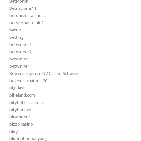
BetMorph
Betnacional11
betonred-casino.at
betspecial.co.uk 2
bettilt
betting
betwinner1
betwinner2
betwinner3
betwinner4
Bewertungen zu NV Casino Schweiz
bezhinternat.ru 120
BigClash
biireland.com
billybets-casino.at
billybets.ch
bitwinner2
bizzo casino
blog
blueribbonbaby.org