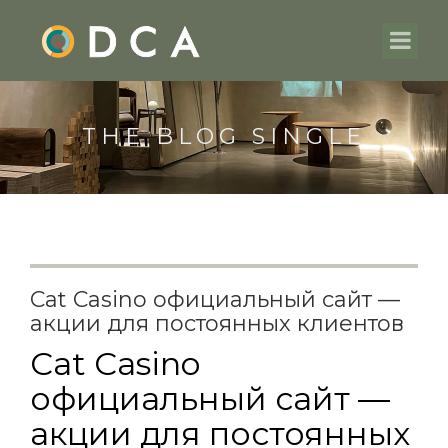
THE BLOG SINGLE
Cat Casino официальный сайт —
акции для постоянных клиентов
Cat Casino
официальный сайт —
акции для постоянных