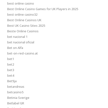
best online casino
Best Online Casino Games for UK Players in 2025
best online casino32
Best Online Casinos UK
Best UK Casino Sites 2025
Beste Online Casinos
bet nacional 1
bet nacional oficial
Bet on Alfa
bet-on-red-casino.at
bet1
bet2
bet3
bet4
Bet9ja
betandreas
betcasino5
Betinia Sverige
Betlabel GR