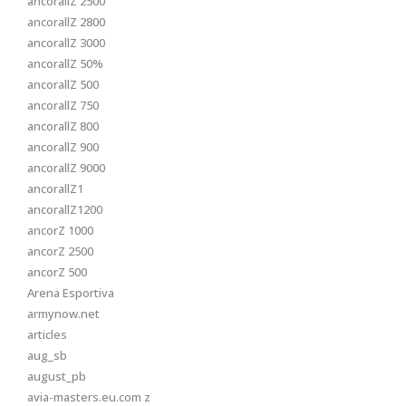
ancorallZ 2500
ancorallZ 2800
ancorallZ 3000
ancorallZ 50%
ancorallZ 500
ancorallZ 750
ancorallZ 800
ancorallZ 900
ancorallZ 9000
ancorallZ1
ancorallZ1200
ancorZ 1000
ancorZ 2500
ancorZ 500
Arena Esportiva
armynow.net
articles
aug_sb
august_pb
avia-masters.eu.com z