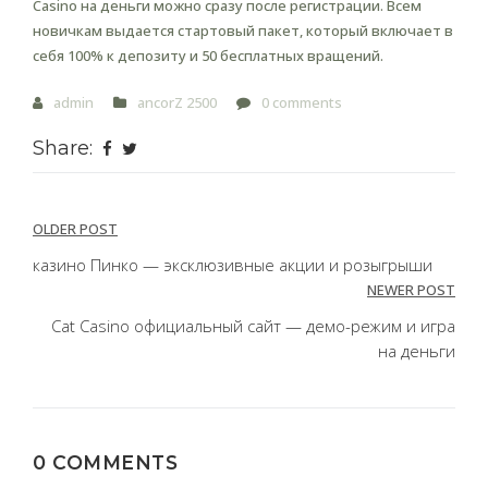
Casino на деньги можно сразу после регистрации. Всем
новичкам выдается стартовый пакет, который включает в
себя 100% к депозиту и 50 бесплатных вращений.
admin
ancorZ 2500
0 comments
Share:
Post
OLDER POST
navigation
казино Пинко — эксклюзивные акции и розыгрыши
NEWER POST
Cat Casino официальный сайт — демо-режим и игра
на деньги
0 COMMENTS