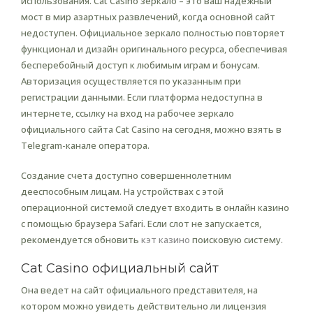
использования. Cat Casino зеркало – это ваш надежный
мост в мир азартных развлечений, когда основной сайт
недоступен. Официальное зеркало полностью повторяет
функционал и дизайн оригинального ресурса, обеспечивая
бесперебойный доступ к любимым играм и бонусам.
Авторизация осуществляется по указанным при
регистрации данными. Если платформа недоступна в
интернете, ссылку на вход на рабочее зеркало
официального сайта Cat Casino на сегодня, можно взять в
Telegram-канале оператора.
Создание счета доступно совершеннолетним
дееспособным лицам. На устройствах с этой
операционной системой следует входить в онлайн казино
с помощью браузера Safari. Если слот не запускается,
рекомендуется обновить
кэт казино
поисковую систему.
Cat Casino официальный сайт
Она ведет на сайт официального представителя, на
котором можно увидеть действительно ли лицензия