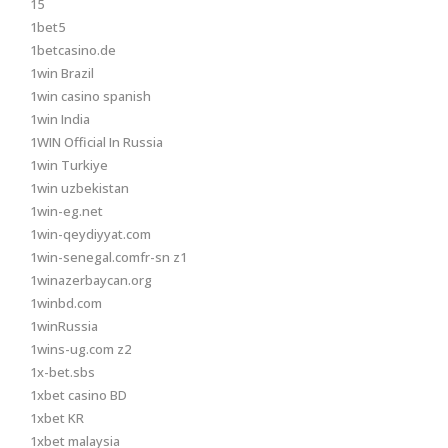
15
1bet5
1betcasino.de
1win Brazil
1win casino spanish
1win India
1WIN Official In Russia
1win Turkiye
1win uzbekistan
1win-eg.net
1win-qeydiyyat.com
1win-senegal.comfr-sn z1
1winazerbaycan.org
1winbd.com
1winRussia
1wins-ug.com z2
1x-bet.sbs
1xbet casino BD
1xbet KR
1xbet malaysia