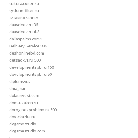
cultura.cosenza
cyclone-filter.ru
czcasinozahran
daavdeev.ru 36
daavdeev.ru 4-8
dallaspalms.com1
Delivery Service 896
deshonlinebd.com
detsad-51.ru 500
developmentspb.ru 150
developmentspb.ru 50
diplomsvuz
dmagri.in
dolatinvest.com
dom-i-zakon.ru
dorogibezproblem.ru 500
doy-ckazka.ru
dxgamestudio
dxgamestudio.com
EC