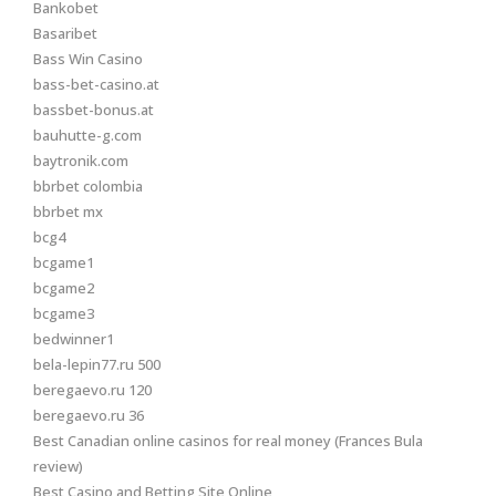
Bankobet
Basaribet
Bass Win Casino
bass-bet-casino.at
bassbet-bonus.at
bauhutte-g.com
baytronik.com
bbrbet colombia
bbrbet mx
bcg4
bcgame1
bcgame2
bcgame3
bedwinner1
bela-lepin77.ru 500
beregaevo.ru 120
beregaevo.ru 36
Best Canadian online casinos for real money (Frances Bula
review)
Best Casino and Betting Site Online