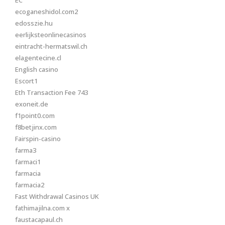
ecoganeshidol.com2
edosszie.hu
eerlijksteonlinecasinos
eintracht-hermatswil.ch
elagentecine.cl
English casino
Escort1
Eth Transaction Fee 743
exoneit.de
f1point0.com
f8betjinx.com
Fairspin-casino
farma3
farmaci1
farmacia
farmacia2
Fast Withdrawal Casinos UK
fathimajilna.com x
faustacapaul.ch