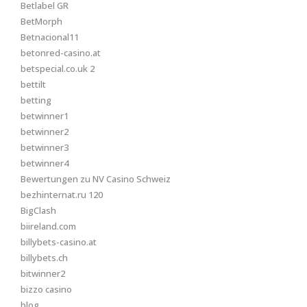
Betlabel GR
BetMorph
Betnacional11
betonred-casino.at
betspecial.co.uk 2
bettilt
betting
betwinner1
betwinner2
betwinner3
betwinner4
Bewertungen zu NV Casino Schweiz
bezhinternat.ru 120
BigClash
biireland.com
billybets-casino.at
billybets.ch
bitwinner2
bizzo casino
blog