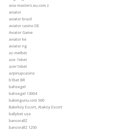
avia-masters.eu.com z
aviator
aviator brazil
aviator casino DE
Aviator Game
aviator ke
aviator ng
az-melbet
aze-1xbet
azer1xbet
azpinupcasino
b1bet BR
bahsegel
bahsegel 13004
bakimgunu.com 500
Bakırköy Escort, Ataköy Escort
ballybet usa
bancorallZ
bancorallZ 1250