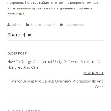
покровов. В статье найдется ответ на вопрос о том, как
естественным путем повысить уровень коллагена в
организме.
admin
Новая папка (4)
0 comments
Share:
Post
OLDER POST
navigation
How To Design An Internet Utility: Software Structure A
Hundred And One
NEWER POST
Mirror Buying And Selling: Overview, Professionals And
Cons