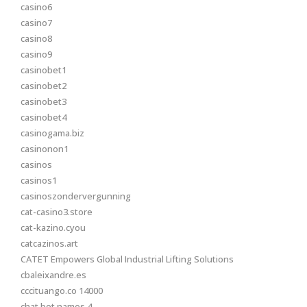
casino6
casino7
casino8
casino9
casinobet1
casinobet2
casinobet3
casinobet4
casinogama.biz
casinonon1
casinos
casinos1
casinoszondervergunning
cat-casino3.store
cat-kazino.cyou
catcazinos.art
CATET Empowers Global Industrial Lifting Solutions
cbaleixandre.es
cccituango.co 14000
chat bot names 4