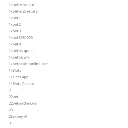
1xbet Morocco
1xbet-uzbek.org
1xbet1
1xbet2
1xbet3
1xbet3231025
1xbet4
1xbetbk.quest
1xbetbk.wiki
1xbetcasinoonline.com
1xSlots
1xslots app
1xSlots Casino
2
22bet
22betwetten.de
23
2Swipey AI
3