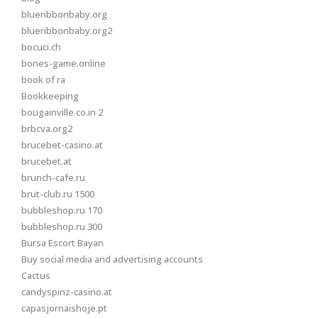
blueribbonbaby.org
blueribbonbaby.org2
bocuci.ch
bones-game.online
book of ra
Bookkeeping
bougainville.co.in 2
brbcva.org2
brucebet-casino.at
brucebet.at
brunch-cafe.ru
brut-club.ru 1500
bubbleshop.ru 170
bubbleshop.ru 300
Bursa Escort Bayan
Buy social media and advertising accounts
Cactus
candyspinz-casino.at
capasjornaishoje.pt