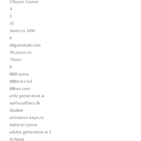
3 Reyes Casino
4
5
55
5avto.ru 1000
6
68gamebait.com
7kcazino.co
7Slots
8
888Casino
888starz bd
88keo.com
a16z generative ai
aarhusaffairs.dk
AbaBet
activation-keys.ru
Admiral Casino
adobe generative ai 2
AI News