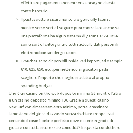
effettuare pagamenti anonimi senza bisogno di este
conto bancario.
Il pastasciutta è sicuramente are generally licenza,
mentre some sort of seguire puoi controllare anche se
una piattaforma ha algun sistema di garanzia SSL utile
some sort of crittografare tutti i actually dati personali
electronic bancari dei giocatori.
I voucher sono disponibili inside vari importi, ad esempio
€10, €25, €50, ecc., permettendo ai giocatori pada
scegliere l’importo che meglio si adatto al proprio
spending budget.
Uno è un casinò on the web deposito minimo 5€, mentre l’altro
è un casinò deposito minimo 10€. Grazie a questi casinò
NeoSurf con almacenamiento minimo, potrai esaminare
l’emozione del gioco d’azzardo senza rischiare troppo. Stai
cercando il casinò online perfetto dove essere in grado di
giocare con tutta sicurezza e comodità? In questa condottiero