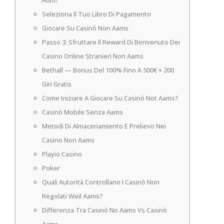
Adm?
Seleziona Il Tuo Libro Di Pagamento
Giocare Su Casinò Non Aams
Passo 3: Sfruttare Il Reward Di Benvenuto Dei
Casino Online Stranieri Non Aams
Bethall — Bonus Del 100% Fino A 500€ + 200
Giri Gratis
Come Iniziare A Giocare Su Casinò Not Aams?
Casinò Mobile Senza Aams
Metodi Di Almacenamiento E Prelievo Nei
Casino Non Aams
Playio Casino
Poker
Quali Autorità Controllano I Casinò Non
Regolati Weil Aams?
Differenza Tra Casinò No Aams Vs Casinò