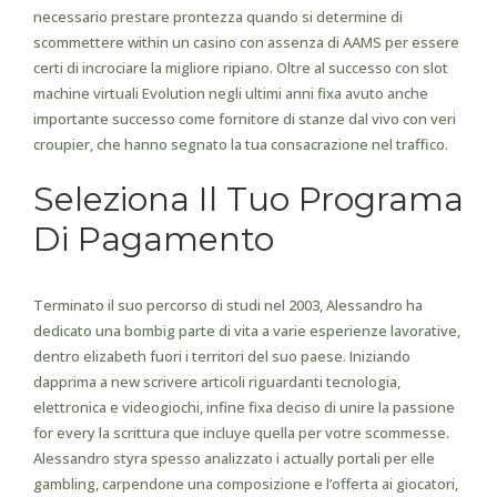
necessario prestare prontezza quando si determine di
scommettere within un casino con assenza di AAMS per essere
certi di incrociare la migliore ripiano. Oltre al successo con slot
machine virtuali Evolution negli ultimi anni fixa avuto anche
importante successo come fornitore di stanze dal vivo con veri
croupier, che hanno segnato la tua consacrazione nel traffico.
Seleziona Il Tuo Programa
Di Pagamento
Terminato il suo percorso di studi nel 2003, Alessandro ha
dedicato una bombig parte di vita a varie esperienze lavorative,
dentro elizabeth fuori i territori del suo paese. Iniziando
dapprima a new scrivere articoli riguardanti tecnologia,
elettronica e videogiochi, infine fixa deciso di unire la passione
for every la scrittura que incluye quella per votre scommesse.
Alessandro styra spesso analizzato i actually portali per elle
gambling, carpendone una composizione e l’offerta ai giocatori,