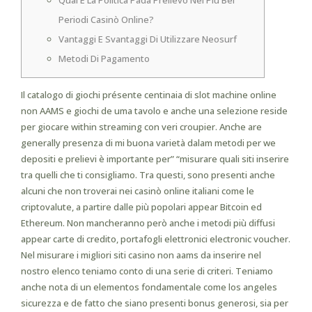
Qual È La Politica Pada Prelievo Nei Più Bei
Periodi Casinò Online?
Vantaggi E Svantaggi Di Utilizzare Neosurf
Metodi Di Pagamento
Il catalogo di giochi présente centinaia di slot machine online
non AAMS e giochi de uma tavolo e anche una selezione reside
per giocare within streaming con veri croupier. Anche are
generally presenza di mi buona varietà dalam metodi per we
depositi e prelievi è importante per” “misurare quali siti inserire
tra quelli che ti consigliamo. Tra questi, sono presenti anche
alcuni che non troverai nei casinò online italiani come le
criptovalute, a partire dalle più popolari appear Bitcoin ed
Ethereum. Non mancheranno però anche i metodi più diffusi
appear carte di credito, portafogli elettronici electronic voucher.
Nel misurare i migliori siti casino non aams da inserire nel
nostro elenco teniamo conto di una serie di criteri. Teniamo
anche nota di un elementos fondamentale come los angeles
sicurezza e de fatto che siano presenti bonus generosi, sia per