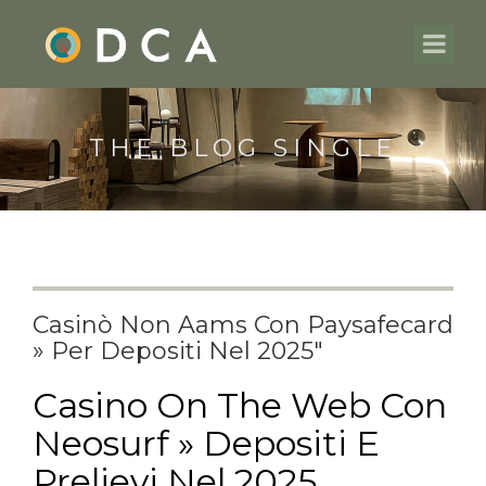
THE BLOG SINGLE
Casinò Non Aams Con Paysafecard
» Per Depositi Nel 2025″
Casino On The Web Con
Neosurf » Depositi E
Prelievi Nel 2025