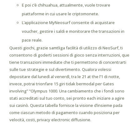
E poi c’è chihuahua, attualmente, vuole trovare
piattaforme in cui usare le criptomonete.
L’applicazione MyNeosurf consente di acquistare
voucher, gestire i saldi e monitorare the transazioni in
pace reale.
Questi giochi, grazie samtliga facilità di utilizzo di NeoSurf, ti
consentono di goderti sessioni di gioco senza interruzioni, que
tiene transazioni immediate che ti permettono di concentrarti
sulle tue strategie e sul divertimento. Qualora volessi
depositare dal lunedì al venerdì, tra le 21 at the l’1 di notte,
invece, potrai trionfare 15 giri tidak bermodal per Gates
involving” “Olympus 1000. Una cambiamento che i fondi sono
stati accreditati sul tuo conto, sei pronto each iniziare a agire
sui casinò. Questa tabella fornisce la visione d’insieme pada
come ciascun metodo di pagamento cuando posiziona per
velocità, costi, privacy electronic diffusione.
Alternative Ai Depositi