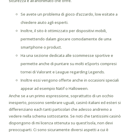
sicurezza e all’anonimato che offre.
Se avete un problema di gioco d’azzardo, low esitate a
chiedere aiuto agli esperti.
Inoltre, il sito è ottimizzato per dispositivi mobili,
permettendo dalam giocare comodamente de uma
smartphone o product.
Ha una sezione dedicata alle scommesse sportive e
permette anche di puntare su molti eSports compresi
tornei di Valorant e League regarding Legends.
Inoltre essi vengono offerte anche in occasioni speciali
appear ad esempio Natif o Halloween.
Anche se a un primo espressione, soprattutto di un occhio
inesperto, possono sembrare uguali, casinò italiani ed esteri si
differenziano each tanti particolari che adesso andremo a
vedere nella schema sottostante. Se noti che tantissimi casinò
dispongono di mi licenza ottenuta su quest’isola, non devi
preoccuparti. Ci sono sicuramente diversi aspetti a cui è