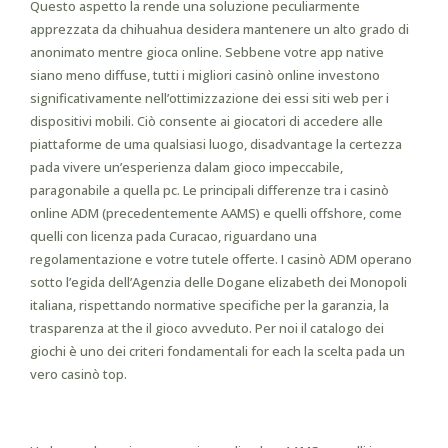
Questo aspetto la rende una soluzione peculiarmente
apprezzata da chihuahua desidera mantenere un alto grado di
anonimato mentre gioca online. Sebbene votre app native
siano meno diffuse, tutti i migliori casinò online investono
significativamente nell’ottimizzazione dei essi siti web per i
dispositivi mobili. Ciò consente ai giocatori di accedere alle
piattaforme de uma qualsiasi luogo, disadvantage la certezza
pada vivere un’esperienza dalam gioco impeccabile,
paragonabile a quella pc. Le principali differenze tra i casinò
online ADM (precedentemente AAMS) e quelli offshore, come
quelli con licenza pada Curacao, riguardano una
regolamentazione e votre tutele offerte. I casinò ADM operano
sotto l’egida dell’Agenzia delle Dogane elizabeth dei Monopoli
italiana, rispettando normative specifiche per la garanzia, la
trasparenza at the il gioco avveduto. Per noi il catalogo dei
giochi è uno dei criteri fondamentali for each la scelta pada un
vero casinò top.
7 Signs Casino