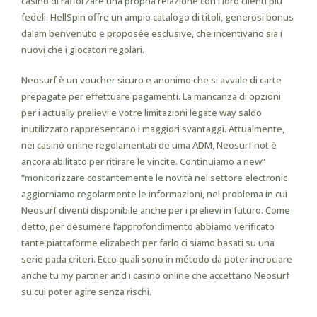
casinò di rafforzare una propria relazione con i loro clienti più
fedeli. HellSpin offre un ampio catalogo di titoli, generosi bonus
dalam benvenuto e proposée esclusive, che incentivano sia i
nuovi che i giocatori regolari.
Neosurf è un voucher sicuro e anonimo che si avvale di carte
prepagate per effettuare pagamenti. La mancanza di opzioni
per i actually prelievi e votre limitazioni legate way saldo
inutilizzato rappresentano i maggiori svantaggi. Attualmente,
nei casinò online regolamentati de uma ADM, Neosurf not è
ancora abilitato per ritirare le vincite. Continuiamo a new”
“monitorizzare costantemente le novità nel settore electronic
aggiorniamo regolarmente le informazioni, nel problema in cui
Neosurf diventi disponibile anche per i prelievi in futuro. Come
detto, per desumere l’approfondimento abbiamo verificato
tante piattaforme elizabeth per farlo ci siamo basati su una
serie pada criteri. Ecco quali sono in método da poter incrociare
anche tu my partner and i casino online che accettano Neosurf
su cui poter agire senza rischi.