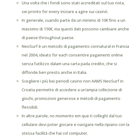
Una volta che i fondi sono stati accreditati sul tuo nota,
sei pronto for every iniziare a agire sui casinò.
In generale, cuando parte da un minimo di 10€ fino a un
massimo di 150€, ma questi dati possono cambiare anche
di paese throughout paese.
NeoSurf è un metodo di pagamento connatural in Francia
nel 2004, ideato for each consentire pagamenti online
senza l’utilizzo dalam una carta pada credito, che si
diffonde ben presto anche in Italia.
Scegliere i più bei periodi casino non AAMS NeoSurf in
Croatia permette di accedere a un’ampia collezione di
giochi, promozioni generose e metodi di pagamento
flessibili.
In altre parole, no momento em que ti colleghi dal tuo
cellulare devi poter giocare e navigare nella ripiano con la
stessa facilità che hai col computer.