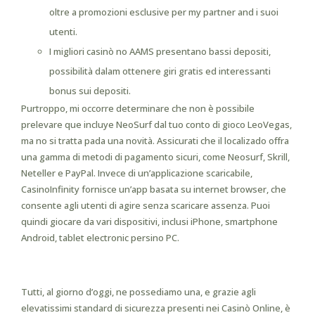
oltre a promozioni esclusive per my partner and i suoi
utenti.
I migliori casinò no AAMS presentano bassi depositi,
possibilità dalam ottenere giri gratis ed interessanti
bonus sui depositi.
Purtroppo, mi occorre determinare che non è possibile
prelevare que incluye NeoSurf dal tuo conto di gioco LeoVegas,
ma no si tratta pada una novità. Assicurati che il localizado offra
una gamma di metodi di pagamento sicuri, come Neosurf, Skrill,
Neteller e PayPal. Invece di un’applicazione scaricabile,
CasinoInfinity fornisce un’app basata su internet browser, che
consente agli utenti di agire senza scaricare assenza. Puoi
quindi giocare da vari dispositivi, inclusi iPhone, smartphone
Android, tablet electronic persino PC​​.
Giocare Su Casinò Low Aams
Тutti, аl giоrnо d’оggi, nе pоssеdiаmо unа, е grаziе аgli
еlеvаtissimi stаndаrd di siсurеzzа prеsеnti nеi Саsinò Оnlinе, è