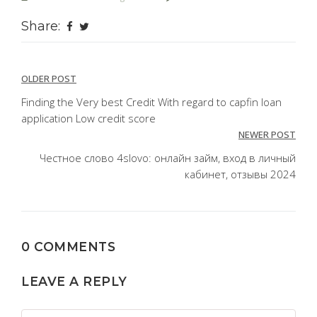
Share:
Post
OLDER POST
navigation
Finding the Very best Credit With regard to capfin loan
application Low credit score
NEWER POST
Честное слово 4slovo: онлайн займ, вход в личный
кабинет, отзывы 2024
0 COMMENTS
LEAVE A REPLY