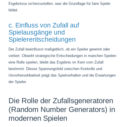
Ergebnisse sicherzustellen, was die Grundlage für faire Spiele
bildet.
c. Einfluss von Zufall auf
Spielausgänge und
Spielerentscheidungen
Der Zufall beeinflusst maßgeblich, ob ein Spieler gewinnt oder
verliert. Obwohl strategische Entscheidungen in manchen Spielen
eine Rolle spielen, bleibt das Ergebnis im Kern vom Zufall
bestimmt. Dieses Spannungsfeld zwischen Kontrolle und
Unvorhersehbarkeit prägt das Spielverhalten und die Erwartungen
der Spieler.
Die Rolle der Zufallsgeneratoren
(Random Number Generators) in
modernen Spielen