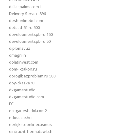
dallaspalms.com1
Delivery Service 896
deshonlinebd.com
detsad-51.ru 500
developmentspb.ru 150
developmentspb.ru 50
diplomsvuz
dmagri.in
dolatinvest.com
dom-i-zakon.ru
dorogibezproblem.ru 500
doy-ckazka.ru
dxgamestudio
dxgamestudio.com
EC
ecoganeshidol.com2
edosszie.hu
eerlijksteonlinecasinos
eintracht-hermatswil.ch