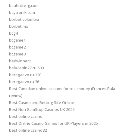
bauhutte-g.com
baytronik.com
bbrbet colombia
bbrbet mx
bcg4
bcgame1
bcgame2
bcgame3
bedwinner1
bela-lepin77.ru 500
beregaevo.ru 120
beregaevo.ru 36
Best Canadian online casinos for real money (Frances Bula
review)
Best Casino and Betting Site Online
Best Non GamStop Casinos UK 2025
best online casino
Best Online Casino Games for UK Players in 2025
best online casino32