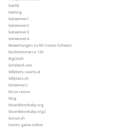
bettilt
betting
betwinner1
betwinner2
betwinner3
betwinner4
Bewertungen zu NV Casino Schweiz
bezhinternat.ru 120
BigClash
biireland.com
billybets-casino.at
billybets.ch
bitwinner2
bizzo casino
blog
blueribbonbaby.org
blueribbonbaby.org2
bocuci.ch
bones-game.online