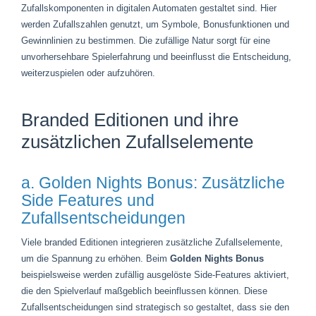
Zufallskomponenten in digitalen Automaten gestaltet sind. Hier
werden Zufallszahlen genutzt, um Symbole, Bonusfunktionen und
Gewinnlinien zu bestimmen. Die zufällige Natur sorgt für eine
unvorhersehbare Spielerfahrung und beeinflusst die Entscheidung,
weiterzuspielen oder aufzuhören.
Branded Editionen und ihre
zusätzlichen Zufallselemente
a. Golden Nights Bonus: Zusätzliche
Side Features und
Zufallsentscheidungen
Viele branded Editionen integrieren zusätzliche Zufallselemente,
um die Spannung zu erhöhen. Beim
Golden Nights Bonus
beispielsweise werden zufällig ausgelöste Side-Features aktiviert,
die den Spielverlauf maßgeblich beeinflussen können. Diese
Zufallsentscheidungen sind strategisch so gestaltet, dass sie den