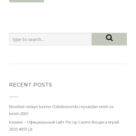
RECENT POSTS
Mostbet onlayn kazino Ozbekistonda royxatdan otish va
kirish.2001
Казино – Официальный сайт Pin Up Casino Входи и играй
2025.4055 (2)