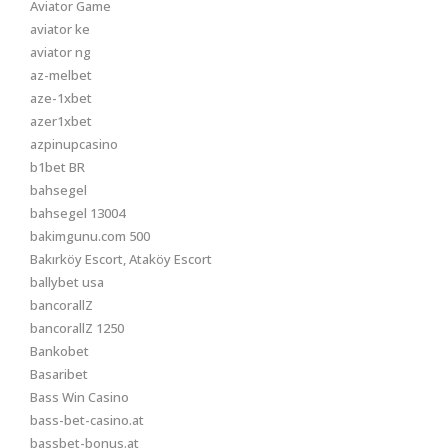
Aviator Game
aviator ke
aviator ng
az-melbet
aze-1xbet
azer1xbet
azpinupcasino
b1bet BR
bahsegel
bahsegel 13004
bakimgunu.com 500
Bakırköy Escort, Ataköy Escort
ballybet usa
bancorallZ
bancorallZ 1250
Bankobet
Basaribet
Bass Win Casino
bass-bet-casino.at
bassbet-bonus.at