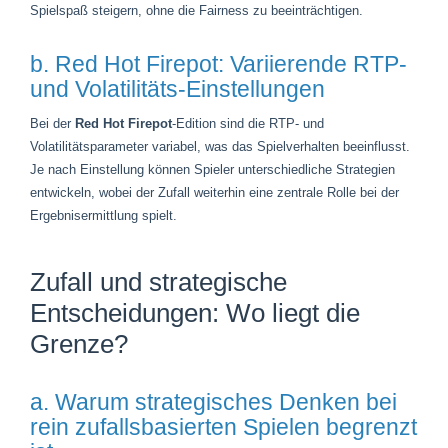
Spielspaß steigern, ohne die Fairness zu beeinträchtigen.
b. Red Hot Firepot: Variierende RTP-
und Volatilitäts-Einstellungen
Bei der
Red Hot Firepot
-Edition sind die RTP- und
Volatilitätsparameter variabel, was das Spielverhalten beeinflusst.
Je nach Einstellung können Spieler unterschiedliche Strategien
entwickeln, wobei der Zufall weiterhin eine zentrale Rolle bei der
Ergebnisermittlung spielt.
Zufall und strategische
Entscheidungen: Wo liegt die
Grenze?
a. Warum strategisches Denken bei
rein zufallsbasierten Spielen begrenzt