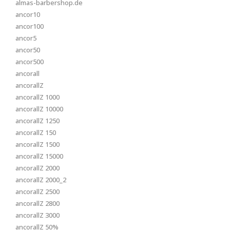
almas-barbershop.de
ancor10
ancor100
ancor5
ancor50
ancor500
ancorall
ancorallZ
ancorallZ 1000
ancorallZ 10000
ancorallZ 1250
ancorallZ 150
ancorallZ 1500
ancorallZ 15000
ancorallZ 2000
ancorallZ 2000_2
ancorallZ 2500
ancorallZ 2800
ancorallZ 3000
ancorallZ 50%