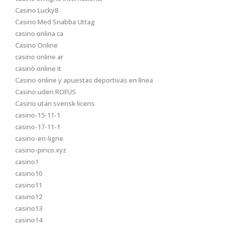
Casino Lucky8
Casino Med Snabba Uttag
casino onlina ca
Casino Online
casino online ar
casinò online it
Casino online y apuestas deportivas en línea
Casino uden ROFUS
Casino utan svensk licens
casino-15-11-1
casino-17-11-1
casino-en-ligne
casino-pinco.xyz
casino1
casino10
casino11
casino12
casino13
casino14