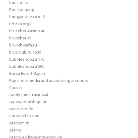
book of ra
Bookkeeping
bougainville.co.in 2
brbcva.org2
brucebet-casino.at
brucebet.at
brunch-cafe.ru
brut-club.ru 1500
bubbleshop.ru 170
bubbleshop.ru 300
Bursa Escort Bayan
Buy social media and advertising accounts
Cactus
candyspinz-casino.at
capasjornaishoje.pt
caritaeter.de
Carousel Casino
casibom tr
casino
casino en ligne international