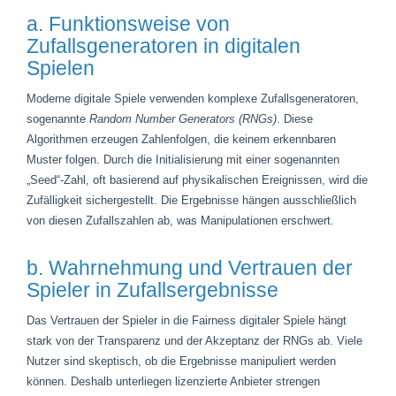
a. Funktionsweise von
Zufallsgeneratoren in digitalen
Spielen
Moderne digitale Spiele verwenden komplexe Zufallsgeneratoren,
sogenannte
Random Number Generators (RNGs)
. Diese
Algorithmen erzeugen Zahlenfolgen, die keinem erkennbaren
Muster folgen. Durch die Initialisierung mit einer sogenannten
„Seed“-Zahl, oft basierend auf physikalischen Ereignissen, wird die
Zufälligkeit sichergestellt. Die Ergebnisse hängen ausschließlich
von diesen Zufallszahlen ab, was Manipulationen erschwert.
b. Wahrnehmung und Vertrauen der
Spieler in Zufallsergebnisse
Das Vertrauen der Spieler in die Fairness digitaler Spiele hängt
stark von der Transparenz und der Akzeptanz der RNGs ab. Viele
Nutzer sind skeptisch, ob die Ergebnisse manipuliert werden
können. Deshalb unterliegen lizenzierte Anbieter strengen