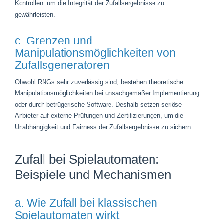
Kontrollen, um die Integrität der Zufallsergebnisse zu
gewährleisten.
c. Grenzen und
Manipulationsmöglichkeiten von
Zufallsgeneratoren
Obwohl RNGs sehr zuverlässig sind, bestehen theoretische
Manipulationsmöglichkeiten bei unsachgemäßer Implementierung
oder durch betrügerische Software. Deshalb setzen seriöse
Anbieter auf externe Prüfungen und Zertifizierungen, um die
Unabhängigkeit und Fairness der Zufallsergebnisse zu sichern.
Zufall bei Spielautomaten:
Beispiele und Mechanismen
a. Wie Zufall bei klassischen
Spielautomaten wirkt