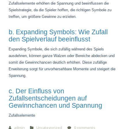
Zufallselemente erhöhen die Spannung und beeinflussen die
Spielstrategie, da die Spieler hoffen, die richtigen Symbole zu
treffen, um größere Gewinne zu erzielen.
b. Expanding Symbols: Wie Zufall
den Spielverlauf beeinflusst
Expanding Symbole, die sich zufällig während des Spiels
ausdehnen, können ganze Walzen oder Bereiche abdecken und
somit die Gewinnchancen deutlich erhöhen. Diese zufällige
Erweiterung sorgt für unvorhersehbare Momente und steigert die
Spannung.
c. Der Einfluss von
Zufallsentscheidungen auf
Gewinnchancen und Spannung
Zufallselemente
admin
Uncategorized
0 comments