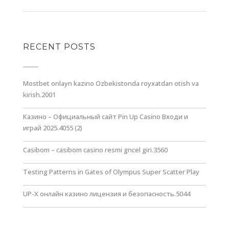
RECENT POSTS
Mostbet onlayn kazino Ozbekistonda royxatdan otish va
kirish.2001
Казино – Официальный сайт Pin Up Casino Входи и
играй 2025.4055 (2)
Casibom – casibom casino resmi gncel giri.3560
Testing Patterns in Gates of Olympus Super Scatter Play
UP-X онлайн казино лицензия и безопасность.5044