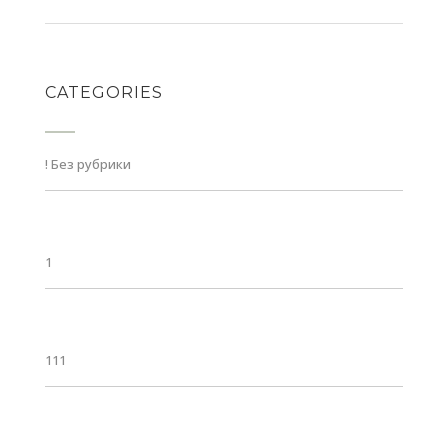
CATEGORIES
! Без рубрики
1
111