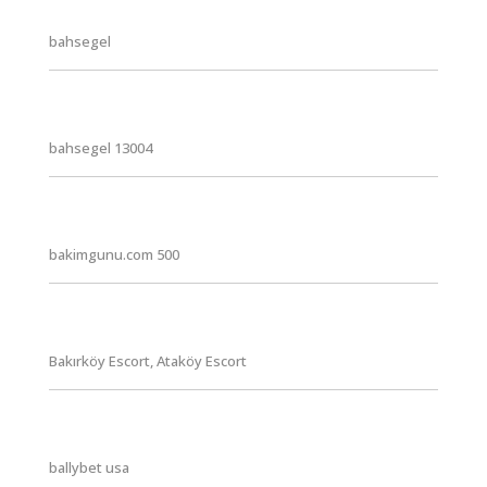
bahsegel
bahsegel 13004
bakimgunu.com 500
Bakırköy Escort, Ataköy Escort
ballybet usa