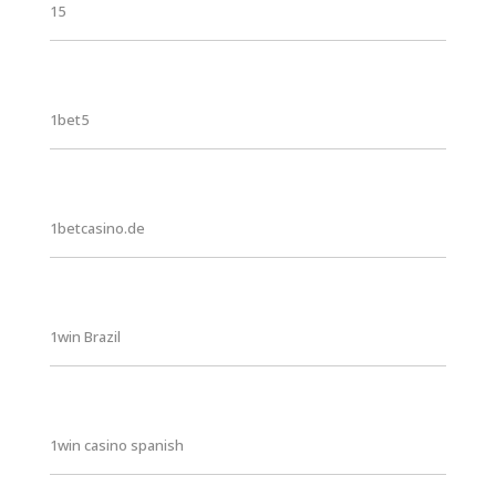
15
1bet5
1betcasino.de
1win Brazil
1win casino spanish