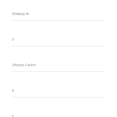
2Swipey AI
3
3 Reyes Casino
4
5