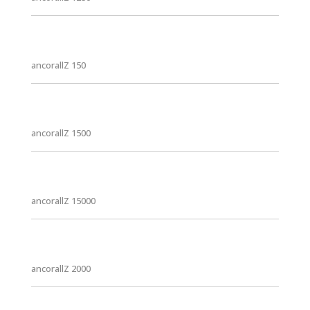
ancorallZ 150
ancorallZ 1500
ancorallZ 15000
ancorallZ 2000