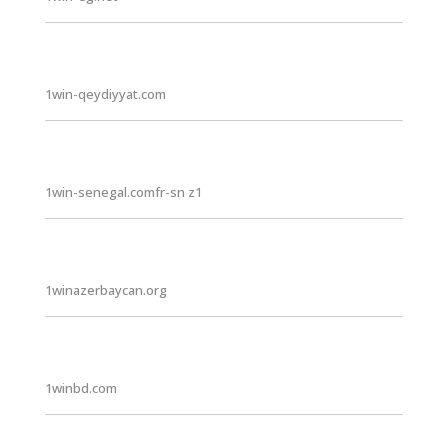
1win-qeydiyyat.com
1win-senegal.comfr-sn z1
1winazerbaycan.org
1winbd.com