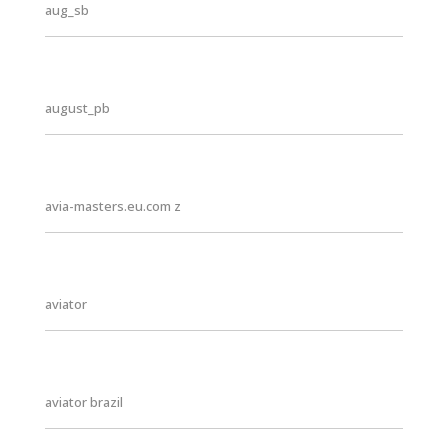
aug_sb
august_pb
avia-masters.eu.com z
aviator
aviator brazil