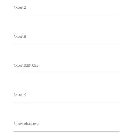
1xbet2
1xbet3
1xbet3231025
1xbet4
1xbetbk.quest