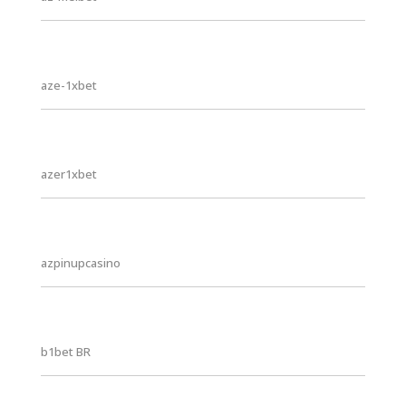
aze-1xbet
azer1xbet
azpinupcasino
b1bet BR