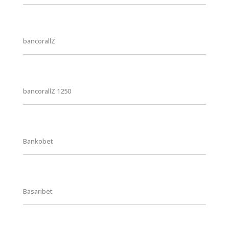
bancorallZ
bancorallZ 1250
Bankobet
Basaribet