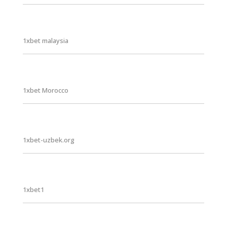
1xbet malaysia
1xbet Morocco
1xbet-uzbek.org
1xbet1