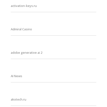
activation-keys.ru
Admiral Casino
adobe generative ai 2
AI News
akotech.ru