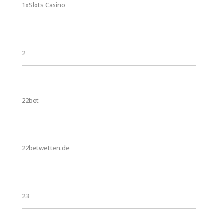
1xSlots Casino
2
22bet
22betwetten.de
23