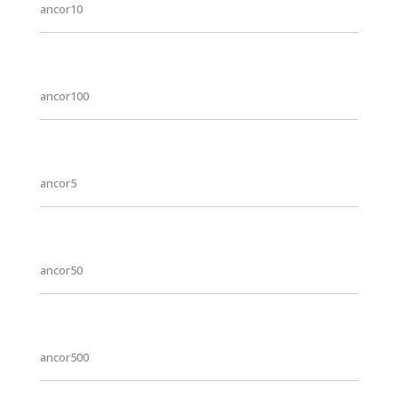
ancor10
ancor100
ancor5
ancor50
ancor500