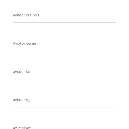
aviator casino DE
Aviator Game
aviator ke
aviator ng
az-melbet