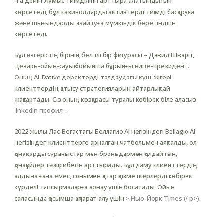
-ға дейін жұмыс тиімділігін арттыра алатындығын
көрсетеді, бұл казинолдарды активтерді тиімді басқаруға
және шығындарды азайтуға мүмкіндік беретіндігін
көрсетеді.
Бұл өзгерістің бірінің белгілі бір фигурасы – Дэвид Шварц,
Цезарь-ойын-сауық бойынша бұрынғы вице-президент.
Оның AI-Dative деректерді талдаудағы күш-жігері
клиенттердің қатысу стратегияларын айтарлықтай
жақсартады. Сіз оның көзқарасы туралы көбірек біле аласыз
linkedin профилі
.
2022 жылы Лас-Вегастағы Беллагио AI негізіндегі Bellagio AI
негізіндегі клиенттерге арналған чатбольмен аяқталды, ол
қонақтарды сұраныстар мен броньдармен қолдайтын,
қонақүйлер тәжірибесін арттырады. Бұл даму клиенттердің
алдына ғана емес, сонымен қатар қызметкерлерді көбірек
күрделі тапсырмаларға арнау үшін босатады. Ойын
саласында қосымша ақпарат алу үшін
> Нью-Йорк Times (/ p>).