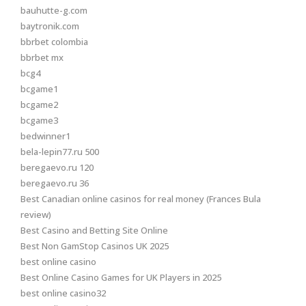
bauhutte-g.com
baytronik.com
bbrbet colombia
bbrbet mx
bcg4
bcgame1
bcgame2
bcgame3
bedwinner1
bela-lepin77.ru 500
beregaevo.ru 120
beregaevo.ru 36
Best Canadian online casinos for real money (Frances Bula
review)
Best Casino and Betting Site Online
Best Non GamStop Casinos UK 2025
best online casino
Best Online Casino Games for UK Players in 2025
best online casino32