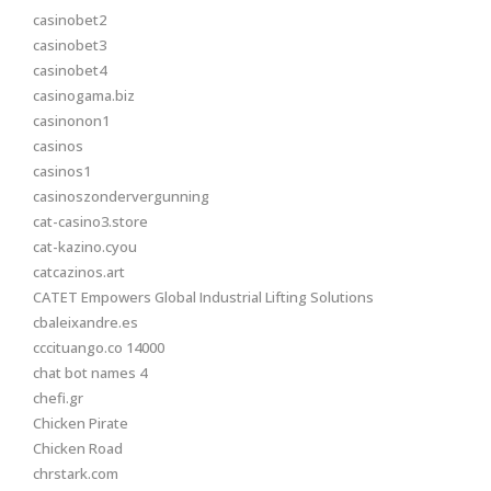
casinobet2
casinobet3
casinobet4
casinogama.biz
casinonon1
casinos
casinos1
casinoszondervergunning
cat-casino3.store
cat-kazino.cyou
catcazinos.art
CATET Empowers Global Industrial Lifting Solutions
cbaleixandre.es
cccituango.co 14000
chat bot names 4
chefi.gr
Chicken Pirate
Chicken Road
chrstark.com