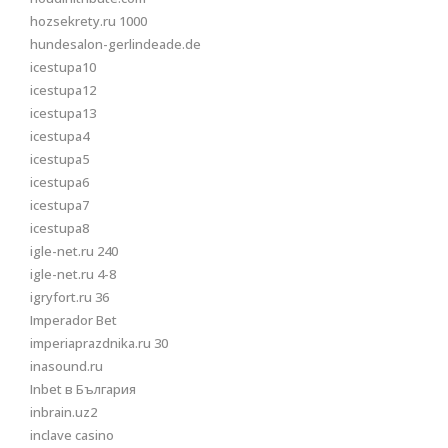
hozsekrety.ru 1000
hundesalon-gerlindeade.de
icestupa10
icestupa12
icestupa13
icestupa4
icestupa5
icestupa6
icestupa7
icestupa8
igle-net.ru 240
igle-net.ru 4-8
igryfort.ru 36
Imperador Bet
imperiaprazdnika.ru 30
inasound.ru
Inbet в България
inbrain.uz2
inclave casino