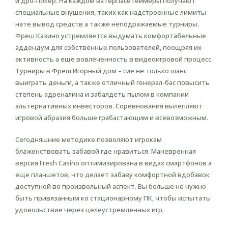
и дро-покер. На каждом ватерпасе геймеры получают
специальные внушения, таких как надстроенные лимиты
нате вывод средств а также неподражаемые турниры.
Фреш Казино устремляется выдумать комфортабельные
аддендум для собственных пользователей, поощряя их
активность а еще вовлеченность в видеоигровой процесс.
Турниры в Фреш Игорный дом – сие не только шанс
выиграть деньги, а также отличный генерал-бас повысить
степень адреналина и забалдеть пылом в компании
альтернативных инвесторов. Соревнования вылепляют
игровой абразия больше грабастающим и всевозможным.
Сегодняшние методике позволяют игрокам
блаженствовать забавой где нравиться. Маневренная
версия Fresh Casino оптимизирована в видах смартфонов а
еще планшетов, что делает забаву комфортной вдобавок
доступной во произвольный аспект. Вы больше не нужно
быть привязанным ко стационарному ПК, чтобы испытать
удовольствие через целеустремленных игр.