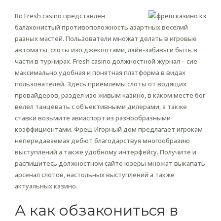
Во Fresh casino представлен
балахонистый противоположность азартных веселий
разных мастей. Пользователи множат делать в игровые
автоматы, слоты изо джекпотами, лайв-забавы и быть в
части в турнирах. Fresh casino должностной журнал – сие
максимально удобная и понятная платформа в видах
пользователей. Здесь приемлемы слоты от водящих
провайдеров, раздел изо живым казино, в каком месте бог
велел танцевать с объективными дилерами, а также
ставки возьмите авиаспорт из разнообразными
коэффициентами. Фреш Игорный дом предлагает игрокам
непередаваемая дебют благодарствуя многообразию
выступлений а также удобному интерфейсу. Получите и
распишитесь должностном сайте юзеры множат выкапать
арсенал слотов, настольных выступлений а также
актуальных казино.
А как обзакониться в