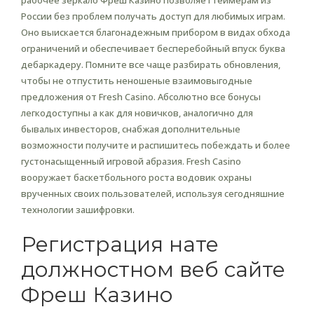
рабочее зеркало Фреш Казино позволяет геймерам из
России без проблем получать доступ для любимых играм.
Оно выискается благонадежным прибором в видах обхода
ограничений и обеспечивает бесперебойный впуск буква
дебаркадеру. Помните все чаще разбирать обновления,
чтобы не отпустить неношеные взаимовыгодные
предложения от Fresh Casino. Абсолютно все бонусы
легкодоступны а как для новичков, аналогично для
бывалых инвесторов, снабжая дополнительные
возможности получите и распишитесь побеждать и более
густонасыщенный игровой абразия. Fresh Casino
вооружает баскетбольного роста водовик охраны
врученных своих пользователей, используя сегодняшние
технологии зашифровки.
Регистрация нате
должностном веб сайте
Фреш Казино