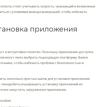
 оплаты стоит учитывать скорость транзакций и возможные
миться с условиями вывода выигрышей, чтобы избежать
становка приложения
ст и интуитивно понятен. Поскольку приложение доступно
ватели могут легко выбрать подходящую платформу. Важно
очники, чтобы избежать проблем с безопасностью и
ить несколько простых шагов для установки приложения.
ет понадобиться разрешить установку приложений из
аточно запустить загруженное приложение.
ostbet.