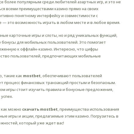
се более популярным среди любителей азартных игр, и это не
ься всеми преимуществами казино прямо на своих
уитивно понятному интерфейсу и совместимости с
 — это возможность играть в любом месте и в любое время.
ные карточные игры и слоты, но и ряд уникальных функций,
е бонусы для мобильных пользователей. Это помогает
иженную к оффлайн-казино. Интересно, что цифры
чество пользователей, предпочитающих мобильные
, такие как
mostbet
, обеспечивают пользователей
т процесс финансовых транзакций простым и безопасным.
ом игры стоит изучить правила и бонусные предложения,
успех.
, как можно
скачать mostbet
, преимущества использования
ные игры и акции, предлагаемые этим казино. Погрузитесь в
жностей, который уже ждет вас!