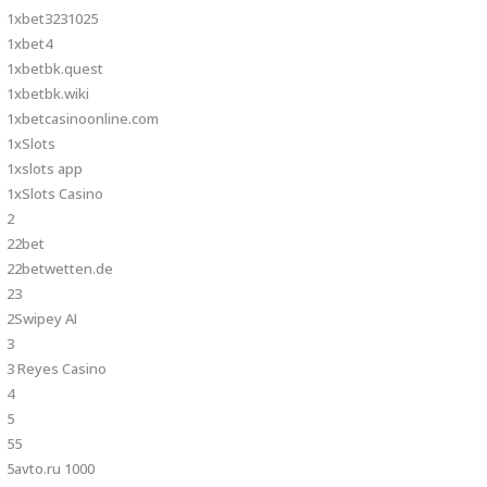
1xbet3231025
1xbet4
1xbetbk.quest
1xbetbk.wiki
1xbetcasinoonline.com
1xSlots
1xslots app
1xSlots Casino
2
22bet
22betwetten.de
23
2Swipey AI
3
3 Reyes Casino
4
5
55
5avto.ru 1000