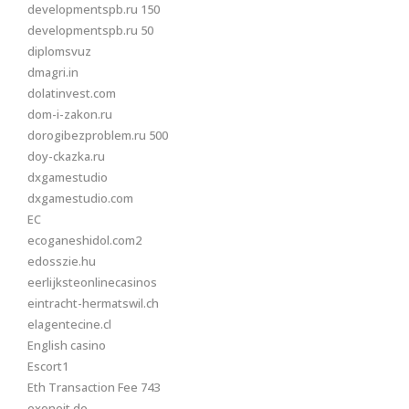
developmentspb.ru 150
developmentspb.ru 50
diplomsvuz
dmagri.in
dolatinvest.com
dom-i-zakon.ru
dorogibezproblem.ru 500
doy-ckazka.ru
dxgamestudio
dxgamestudio.com
EC
ecoganeshidol.com2
edosszie.hu
eerlijksteonlinecasinos
eintracht-hermatswil.ch
elagentecine.cl
English casino
Escort1
Eth Transaction Fee 743
exoneit.de