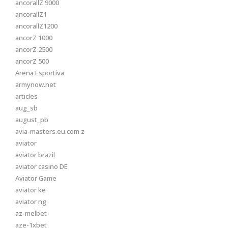
ancorallZ 9000
ancorallZ1
ancorallZ1200
ancorZ 1000
ancorZ 2500
ancorZ 500
Arena Esportiva
armynow.net
articles
aug_sb
august_pb
avia-masters.eu.com z
aviator
aviator brazil
aviator casino DE
Aviator Game
aviator ke
aviator ng
az-melbet
aze-1xbet