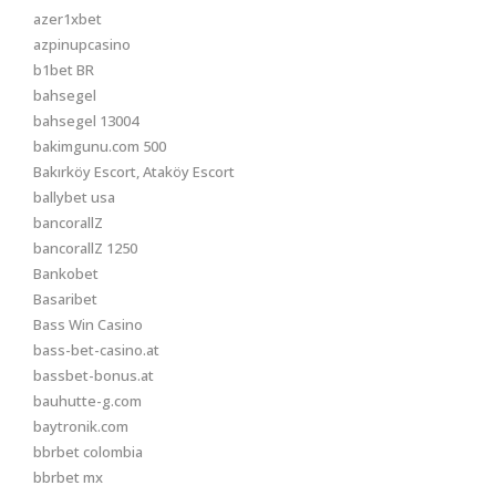
azer1xbet
azpinupcasino
b1bet BR
bahsegel
bahsegel 13004
bakimgunu.com 500
Bakırköy Escort, Ataköy Escort
ballybet usa
bancorallZ
bancorallZ 1250
Bankobet
Basaribet
Bass Win Casino
bass-bet-casino.at
bassbet-bonus.at
bauhutte-g.com
baytronik.com
bbrbet colombia
bbrbet mx