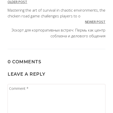
Post
OLDER POST
navigation
Mastering the art of survival in chaotic environments, the
chicken road game challenges players to o
NEWER POST
Эскорт для корпоративных встреч: Пермь как центр
соблазна и делового общения
0 COMMENTS
LEAVE A REPLY