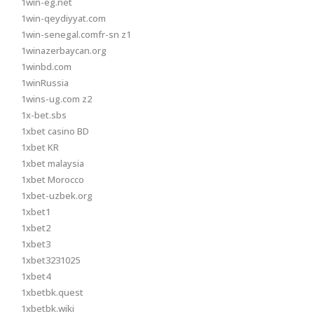
1win-eg.net
1win-qeydiyyat.com
1win-senegal.comfr-sn z1
1winazerbaycan.org
1winbd.com
1winRussia
1wins-ug.com z2
1x-bet.sbs
1xbet casino BD
1xbet KR
1xbet malaysia
1xbet Morocco
1xbet-uzbek.org
1xbet1
1xbet2
1xbet3
1xbet3231025
1xbet4
1xbetbk.quest
1xbetbk.wiki