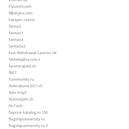
f1point0.com
f8betjinx.com
Fairspin-casino
farma3
farmaci1
farmacia
farmacia2
Fast Withdrawal Casinos UK
fathimajilna.com x
faustacapaul.ch
fBET
fcommunity.ru
federalisme2017.ch
felix-tropf
festivaljahr.ch
FinTech
fixprice-katalog.ru 150
flagshipuniversity.ru
flagshipuniversity.ru 2