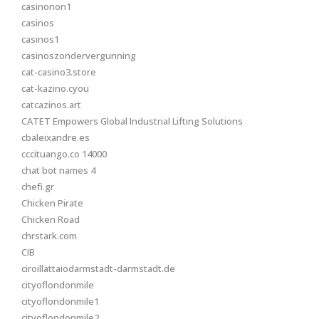
casinonon1
casinos
casinos1
casinoszondervergunning
cat-casino3.store
cat-kazino.cyou
catcazinos.art
CATET Empowers Global Industrial Lifting Solutions
cbaleixandre.es
cccituango.co 14000
chat bot names 4
chefi.gr
Chicken Pirate
Chicken Road
chrstark.com
CIB
ciroillattaiodarmstadt-darmstadt.de
cityoflondonmile
cityoflondonmile1
cityoflondonmile2