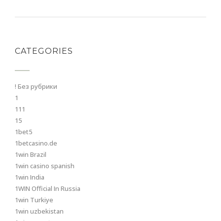
CATEGORIES
! Без рубрики
1
111
15
1bet5
1betcasino.de
1win Brazil
1win casino spanish
1win India
1WIN Official In Russia
1win Turkiye
1win uzbekistan