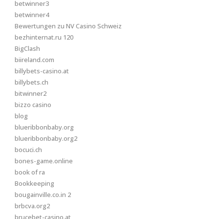
betwinner3
betwinner4
Bewertungen zu NV Casino Schweiz
bezhinternat.ru 120
BigClash
biireland.com
billybets-casino.at
billybets.ch
bitwinner2
bizzo casino
blog
blueribbonbaby.org
blueribbonbaby.org2
bocuci.ch
bones-game.online
book of ra
Bookkeeping
bougainville.co.in 2
brbcva.org2
brucebet-casino.at