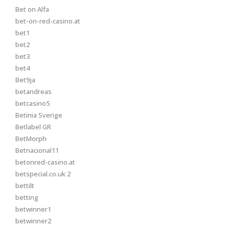
Bet on Alfa
bet-on-red-casino.at
bet1
bet2
bet3
bet4
Bet9ja
betandreas
betcasino5
Betinia Sverige
Betlabel GR
BetMorph
Betnacional11
betonred-casino.at
betspecial.co.uk 2
bettilt
betting
betwinner1
betwinner2