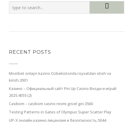
RECENT POSTS
Mostbet onlayn kazino Ozbekistonda royxatdan otish va
kirish.2001
Казино – Официальный сайт Pin Up Casino Входи и играй
2025.4055 (2)
Casibom – casibom casino resmi gncel giri.3560
Testing Patterns in Gates of Olympus Super Scatter Play
UP-X онлайн казино лицензия и безопасность.5044