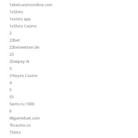
1xbetcasinoonline.com
1xSlots
1xslots app
1xSlots Casino
2
22bet
22betwetten.de
23
2Swipey AI
3
3 Reyes Casino
4
5
55
5avto.ru 1000
6
68gamebait.com
7kcazino.co
7Slots