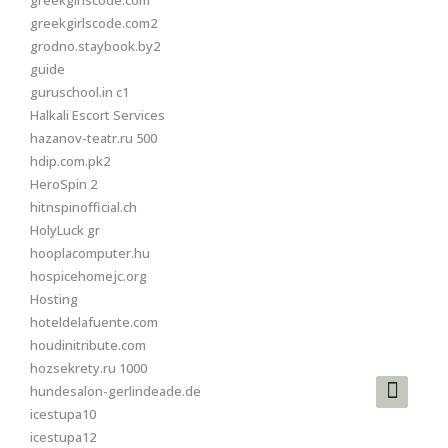
greekgirlscode.com
greekgirlscode.com2
grodno.staybook.by2
guide
guruschool.in c1
Halkali Escort Services
hazanov-teatr.ru 500
hdip.com.pk2
HeroSpin 2
hitnspinofficial.ch
HolyLuck gr
hooplacomputer.hu
hospicehomejc.org
Hosting
hoteldelafuente.com
houdinitribute.com
hozsekrety.ru 1000
hundesalon-gerlindeade.de
icestupa10
icestupa12