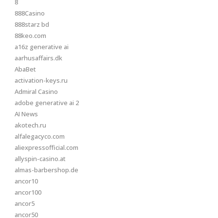
8
888Casino
888starz bd
88keo.com
a16z generative ai
aarhusaffairs.dk
AbaBet
activation-keys.ru
Admiral Casino
adobe generative ai 2
AI News
akotech.ru
alfalegacyco.com
aliexpressofficial.com
allyspin-casino.at
almas-barbershop.de
ancor10
ancor100
ancor5
ancor50