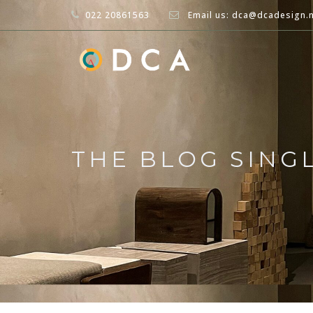
022 20861563
Email us: dca@dcadesign.
THE BLOG SING