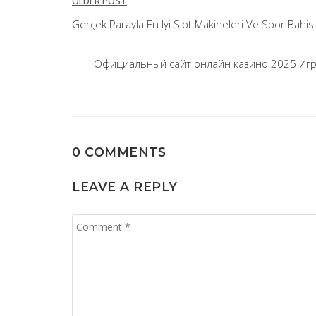
Post
OLDER POST
navigation
Gerçek Parayla En Iyi Slot Makineleri Ve Spor Bahisl
Официальный сайт онлайн казино 2025 Игр
0 COMMENTS
LEAVE A REPLY