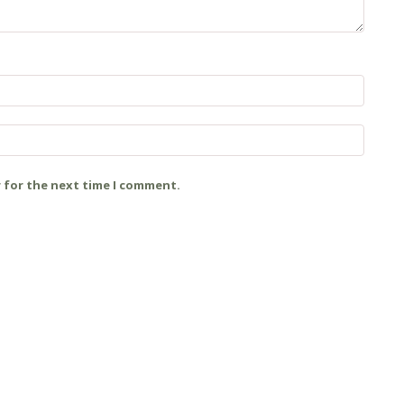
r for the next time I comment.