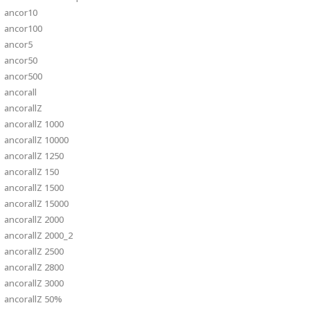
ancor10
ancor100
ancor5
ancor50
ancor500
ancorall
ancorallZ
ancorallZ 1000
ancorallZ 10000
ancorallZ 1250
ancorallZ 150
ancorallZ 1500
ancorallZ 15000
ancorallZ 2000
ancorallZ 2000_2
ancorallZ 2500
ancorallZ 2800
ancorallZ 3000
ancorallZ 50%