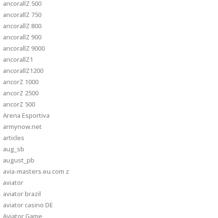
ancorallZ 500
ancorallZ 750
ancorallZ 800
ancorallZ 900
ancorallZ 9000
ancorallZ1
ancorallZ1200
ancorZ 1000
ancorZ 2500
ancorZ 500
Arena Esportiva
armynow.net
articles
aug_sb
august_pb
avia-masters.eu.com z
aviator
aviator brazil
aviator casino DE
Aviator Game