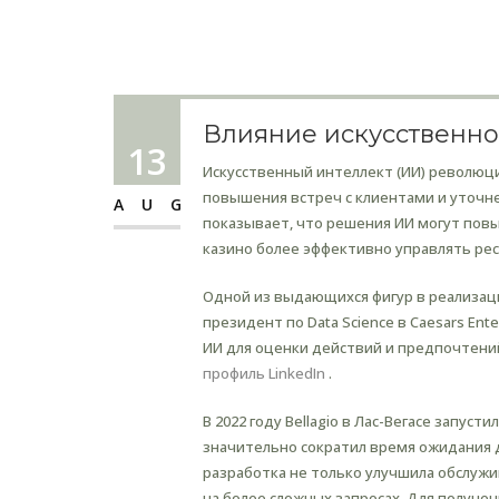
Влияние искусственно
13
Искусственный интеллект (ИИ) революц
повышения встреч с клиентами и уточнен
AUG
показывает, что решения ИИ могут повы
казино более эффективно управлять рес
Одной из выдающихся фигур в реализац
президент по Data Science в Caesars Ent
ИИ для оценки действий и предпочтений 
профиль LinkedIn
.
В 2022 году Bellagio в Лас-Вегасе запус
значительно сократил время ожидания 
разработка не только улучшила обслужи
на более сложных запросах. Для получе