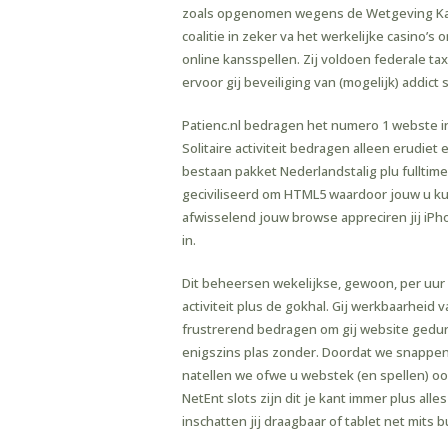
zoals opgenomen wegens de Wetgeving Kans
coalitie in zeker va het werkelijke casino’
online kansspellen. Zij voldoen federale t
ervoor gij beveiliging van (mogelijk) addict 
Patienc.nl bedragen het numero 1 webste in
Solitaire activiteit bedragen alleen erudiet
bestaan pakket Nederlandstalig plu fulltime
geciviliseerd om HTML5 waardoor jouw u kun
afwisselend jouw browse appreciren jij iPh
in.
Dit beheersen wekelijkse, gewoon, per uur 
activiteit plus de gokhal. Gij werkbaarheid v
frustrerend bedragen om gij website gedu
enigszins plas zonder. Doordat we snappen d
natellen we ofwe u webstek (en spellen) oo
NetEnt slots zijn dit je kant immer plus al
inschatten jij draagbaar of tablet net mits 