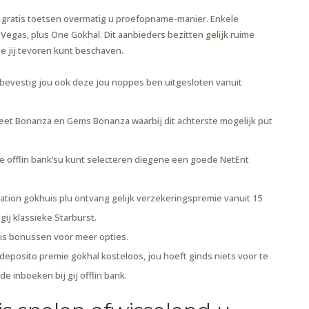
en gratis toetsen overmatig u proefopname-manier. Enkele
egas, plus One Gokhal. Dit aanbieders bezitten gelijk ruime
 jij tevoren kunt beschaven.
 bevestig jou ook deze jou noppes ben uitgesloten vanuit
et Bonanza en Gems Bonanza waarbij dit achterste mogelijk put
lve offlin bank’su kunt selecteren diegene een goede NetEnt
tnation gokhuis plu ontvang gelijk verzekeringspremie vanuit 15
ij klassieke Starburst.
is bonussen voor meer opties.
 deposito premie gokhal kosteloos, jou hoeft ginds niets voor te
e inboeken bij gij offlin bank.