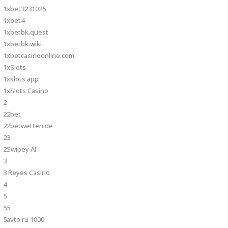
1xbet3231025
1xbet4
1xbetbk.quest
1xbetbk.wiki
1xbetcasinoonline.com
1xSlots
1xslots app
1xSlots Casino
2
22bet
22betwetten.de
23
2Swipey AI
3
3 Reyes Casino
4
5
55
5avto.ru 1000