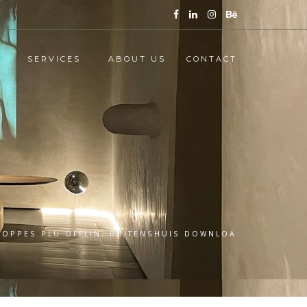
SERVICES
ABOUT US
CONTACT
NOPPES PLU OFFLIN, BUITENSHUIS DOWNLOA