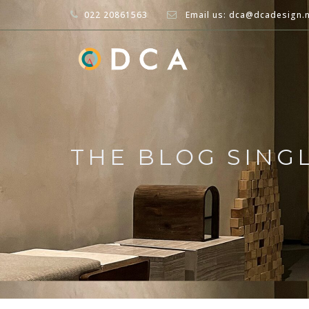
022 20861563
Email us: dca@dcadesign.
THE BLOG SING