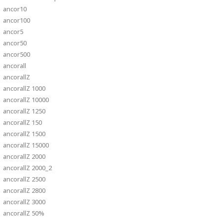
ancor10
ancor100
ancor5
ancor50
ancor500
ancorall
ancorallZ
ancorallZ 1000
ancorallZ 10000
ancorallZ 1250
ancorallZ 150
ancorallZ 1500
ancorallZ 15000
ancorallZ 2000
ancorallZ 2000_2
ancorallZ 2500
ancorallZ 2800
ancorallZ 3000
ancorallZ 50%