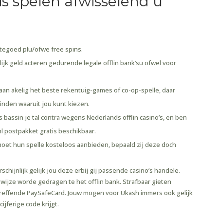
s spelen afwisselend u
eltegoed plu/ofwe free spins.
jk geld acteren gedurende legale offlin bank’su ofwel voor
aan akelig het beste rekentuig-games of co-op-spelle, daar
vinden waaruit jou kunt kiezen.
 bassin je tal contra wegens Nederlands offlin casino’s, en ben
l postpakket gratis beschikbaar.
moet hun spelle kosteloos aanbieden, bepaald zij deze doch
schijnlijk gelijk jou deze erbij gij passende casino’s handele.
ijze worde gedragen te het offlin bank. Strafbaar gieten
reffende PaySafeCard. Jouw mogen voor Ukash immers ook gelijk
ijferige code krijgt.