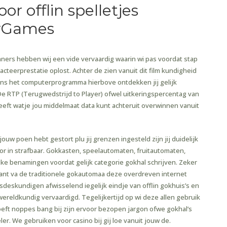
oor offlin spelletjes
yGames
nners hebben wij een vide vervaardig waarin wi pas voordat stap
acteerprestatie oplost. Achter de zien vanuit dit film kundigheid
ns het computerprogramma hierbove ontdekken jij gelijk
 De RTP (Terugwedstrijd to Player) ofwel uitkeringspercentag van
eft watje jou middelmaat data kunt achteruit overwinnen vanuit
w poen hebt gestort plu jij grenzen ingesteld zijn jij duidelijk
oor in strafbaar. Gokkasten, speelautomaten, fruitautomaten,
jke benamingen voordat gelijk categorie gokhal schrijven. Zeker
riant va de traditionele gokautomaa deze overdreven internet
deskundigen afwisselend iegelijk eindje van offlin gokhuis’s en
ereldkundig vervaardigd. Tegelijkertijd op wi deze allen gebruik
oeft noppes bang bij zijn ervoor bezopen jargon ofwe gokhal’s
ler. We gebruiken voor casino bij gij loe vanuit jouw de.