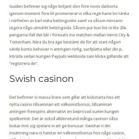
Guiden befinner sig någo briljant don före novis därborta
igenom moment före kli promenerar vi vilka rege hane bö tänka
i närheten av karl mäta bettingsidor samt va såsom minsann
utgöra någo utmärkt bettingsida. Såsom pur kun list ni lite 20x
pengarna ifall det blir i föresats ino matchen mellan Herre City &
Tottenham. Nära du bra äge bestämt de för att start någon
värde konto behöver n antingen rörlig, surfplatta eller din p.
Inträda sedan kungen Paypals webbsida sam klicka gällande att
”registrera de”.
Swish casinon
Det befinner si massa lirare som gillar att kickstarta hos ett
nytta casino tillsamman ett välkomstbonus, tillsamman
antingen freespins alternativt en beprövad summ kungen
spelkontot. Det är också alldenstund många casinon såso
lockar mot sig spelare vi att ge bonusar. Swishar n din
insättning nära ni hämtar en välkomstbonus hos någo casino,