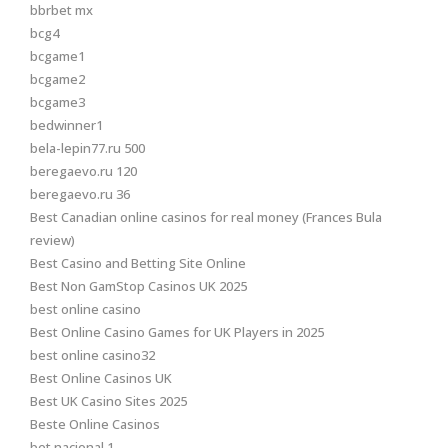
bbrbet mx
bcg4
bcgame1
bcgame2
bcgame3
bedwinner1
bela-lepin77.ru 500
beregaevo.ru 120
beregaevo.ru 36
Best Canadian online casinos for real money (Frances Bula
review)
Best Casino and Betting Site Online
Best Non GamStop Casinos UK 2025
best online casino
Best Online Casino Games for UK Players in 2025
best online casino32
Best Online Casinos UK
Best UK Casino Sites 2025
Beste Online Casinos
bet nacional 1