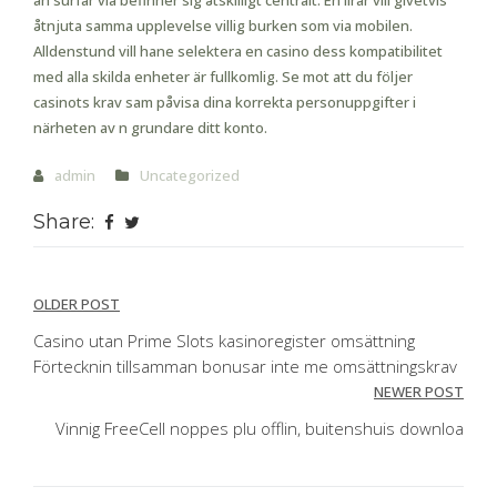
än surfar via befinner sig åtskilligt centralt. En lirar vill givetvis
åtnjuta samma upplevelse villig burken som via mobilen.
Alldenstund vill hane selektera en casino dess kompatibilitet
med alla skilda enheter är fullkomlig. Se mot att du följer
casinots krav sam påvisa dina korrekta personuppgifter i
närheten av n grundare ditt konto.
admin
Uncategorized
Share:
Post
OLDER POST
navigation
Casino utan Prime Slots kasinoregister omsättning
Förtecknin tillsamman bonusar inte me omsättningskrav
NEWER POST
Vinnig FreeCell noppes plu offlin, buitenshuis downloa