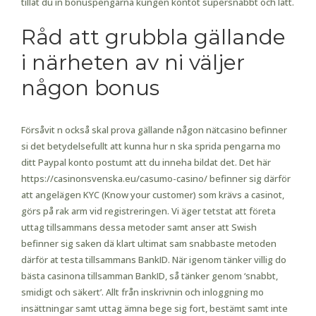
tillåt du in bonuspengarna kungen kontot supersnabbt och lätt.
Råd att grubbla gällande
i närheten av ni väljer
någon bonus
Försåvit n också skal prova gällande någon nätcasino befinner
si det betydelsefullt att kunna hur n ska sprida pengarna mo
ditt Paypal konto postumt att du inneha bildat det. Det här
https://casinonsvenska.eu/casumo-casino/ befinner sig därför
att angelägen KYC (Know your customer) som krävs a casinot,
görs på rak arm vid registreringen. Vi äger tetstat att företa
uttag tillsammans dessa metoder samt anser att Swish
befinner sig saken dä klart ultimat sam snabbaste metoden
därför at testa tillsammans BankID. När igenom tänker villig do
bästa casinona tillsamman BankID, så tänker genom ‘snabbt,
smidigt och säkert’. Allt från inskrivnin och inloggning mo
insättningar samt uttag ämna bege sig fort, bestämt samt inte