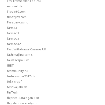
Eth Transaction Fee 743
exoneit.de
f1point0.com
f8betjinx.com
Fairspin-casino
farma3
farmaci1
farmacia
farmacia2
Fast Withdrawal Casinos UK
fathimajilna.com x
faustacapaul.ch
fBET
fcommunity.ru
federalisme2017.ch
felix-tropf
festivaljahr.ch
FinTech
fixprice-katalog.ru 150
flagshipuniversity.ru