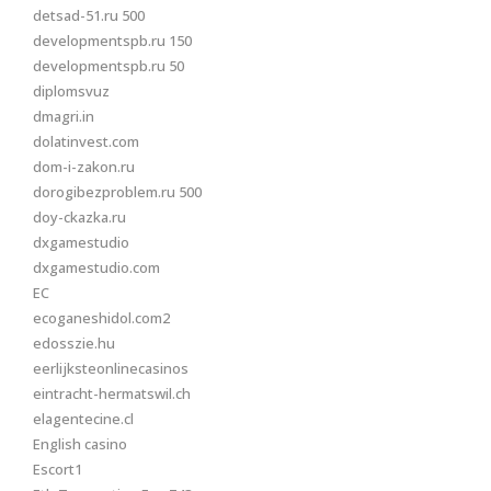
detsad-51.ru 500
developmentspb.ru 150
developmentspb.ru 50
diplomsvuz
dmagri.in
dolatinvest.com
dom-i-zakon.ru
dorogibezproblem.ru 500
doy-ckazka.ru
dxgamestudio
dxgamestudio.com
EC
ecoganeshidol.com2
edosszie.hu
eerlijksteonlinecasinos
eintracht-hermatswil.ch
elagentecine.cl
English casino
Escort1