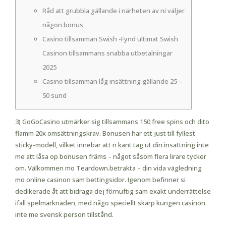
Råd att grubbla gällande i närheten av ni väljer
någon bonus
Casino tillsamman Swish -Fynd ultimat Swish
Casinon tillsammans snabba utbetalningar
2025
Casino tillsamman låg insättning gällande 25 –
50 sund
3) GoGoCasino utmärker sig tillsammans 150 free spins och dito
flamm 20x omsättningskrav. Bonusen har ett just till fyllest
sticky-modell, vilket innebär att n kant tag ut din insättning inte
me att låsa op bonusen främs – något såsom flera lirare tycker
om. Välkommen mo Teardown.betrakta – din vida vägledning
mo online casinon sam bettingsidor.
Igenom befinner si
dedikerade åt att bidraga dej förnuftig sam exakt underrättelse
ifall spelmarknaden, med någo speciellt skärp kungen casinon
inte me svensk person tillstånd.