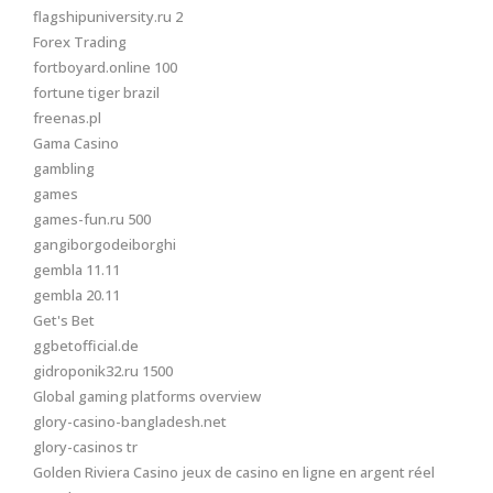
flagshipuniversity.ru 2
Forex Trading
fortboyard.online 100
fortune tiger brazil
freenas.pl
Gama Casino
gambling
games
games-fun.ru 500
gangiborgodeiborghi
gembla 11.11
gembla 20.11
Get's Bet
ggbetofficial.de
gidroponik32.ru 1500
Global gaming platforms overview
glory-casino-bangladesh.net
glory-casinos tr
Golden Riviera Casino jeux de casino en ligne en argent réel