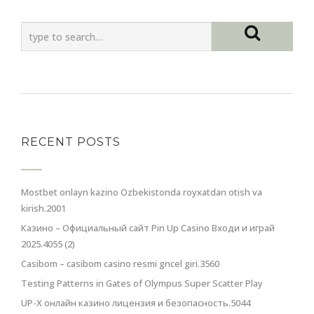
RECENT POSTS
Mostbet onlayn kazino Ozbekistonda royxatdan otish va
kirish.2001
Казино – Официальный сайт Pin Up Casino Входи и играй
2025.4055 (2)
Casibom – casibom casino resmi gncel giri.3560
Testing Patterns in Gates of Olympus Super Scatter Play
UP-X онлайн казино лицензия и безопасность.5044