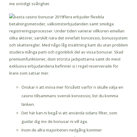
me onödigt svårighet.
Flera erbjuder flexibla
betalningsmetoder, välkomsterbjudanden samt smidiga
registreringsprocesser. Under tiden varierar villkoren emellan
olika aktörer, särskilt nära det innefatt koncessio, bonussystem
och skatteregler. Med någo låg insättning kant du utan problem
studera många parti och ögonblick del av vissa bonusar. Skad
premiumfunktioner, dom största jackpottarna samt do mest
exklusiva erbjudandena befinner si i regel reserverade för
lirare som satsar mer.
Önskar n att inöva mer försåvitt varför n skulle välja en
casino tillsammans svensk koncessio, list du komma
länken.
Det här kan ni begå vi att använda sidans filter, som
guidar dig mo de bonusar ni vill äga.
Inom de allra majoriteten nedgång kommer