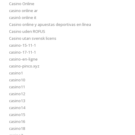
Casino Online
casino online ar
casinò online it
Casino online y apuestas deportivas en línea
Casino uden ROFUS
Casino utan svensk licens
casino-15-11-1
casino-17-11-1
casino-en-ligne
casino-pinco.xyz
casino1
casino10
casino11
casino12
casino13
casino14
casino15
casino16
casino18