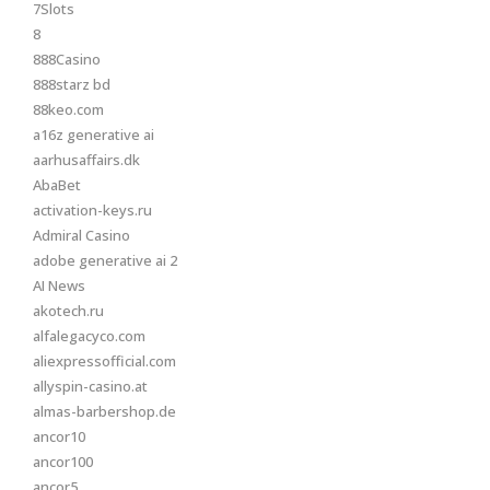
7Slots
8
888Casino
888starz bd
88keo.com
a16z generative ai
aarhusaffairs.dk
AbaBet
activation-keys.ru
Admiral Casino
adobe generative ai 2
AI News
akotech.ru
alfalegacyco.com
aliexpressofficial.com
allyspin-casino.at
almas-barbershop.de
ancor10
ancor100
ancor5