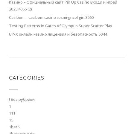
Казино – Официальный сайт Pin Up Casino Входи и играй
2025.4055 (2)
Casibom – casibom casino resmi gncel giri.3560
Testing Patterns in Gates of Olympus Super Scatter Play
UP-X онлайн казино лицензия и безопасность.5044
CATEGORIES
! Без рубрики
1
111
15
1bet5
1betcasino.de