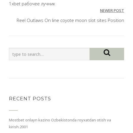
1xbet рабочее лучник
NEWER POST
Reel Outlaws On line coyote moon slot sites Position
RECENT POSTS
Mostbet onlayn kazino Ozbekistonda royxatdan otish va
kirish.2001