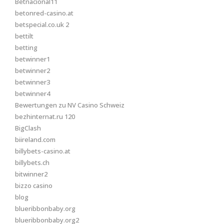
Betnacional11
betonred-casino.at
betspecial.co.uk 2
bettilt
betting
betwinner1
betwinner2
betwinner3
betwinner4
Bewertungen zu NV Casino Schweiz
bezhinternat.ru 120
BigClash
biireland.com
billybets-casino.at
billybets.ch
bitwinner2
bizzo casino
blog
blueribbonbaby.org
blueribbonbaby.org2