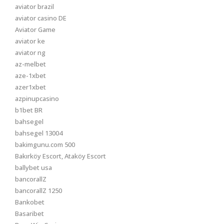
aviator brazil
aviator casino DE
Aviator Game
aviator ke
aviator ng
az-melbet
aze-1xbet
azer1xbet
azpinupcasino
b1bet BR
bahsegel
bahsegel 13004
bakimgunu.com 500
Bakırköy Escort, Ataköy Escort
ballybet usa
bancorallZ
bancorallZ 1250
Bankobet
Basaribet