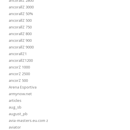
ancorallZ 2800
ancorallZ 3000
ancorallZ 50%
ancorallZ 500
ancorallZ 750
ancorallZ 800
ancorallZ 900
ancorallZ 9000
ancorallZ1
ancorallZ1200
ancorZ 1000
ancorZ 2500
ancorZ 500
Arena Esportiva
armynow.net
articles
aug_sb
august_pb
avia-masters.eu.com z
aviator