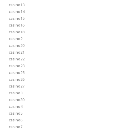
casino13
casino14
casino15
casino16
casino18
casino2
casino20
casino21
casino22
casino23
casino25
casino26
casino27
casino3
casino30
casino4
casino5
casino6
casino7