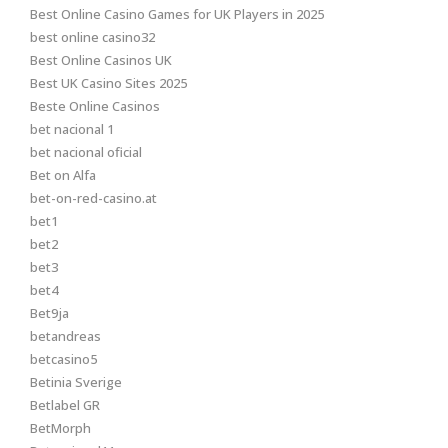
Best Online Casino Games for UK Players in 2025
best online casino32
Best Online Casinos UK
Best UK Casino Sites 2025
Beste Online Casinos
bet nacional 1
bet nacional oficial
Bet on Alfa
bet-on-red-casino.at
bet1
bet2
bet3
bet4
Bet9ja
betandreas
betcasino5
Betinia Sverige
Betlabel GR
BetMorph