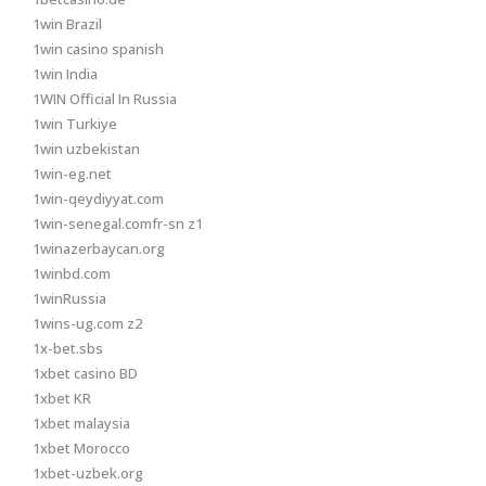
1win Brazil
1win casino spanish
1win India
1WIN Official In Russia
1win Turkiye
1win uzbekistan
1win-eg.net
1win-qeydiyyat.com
1win-senegal.comfr-sn z1
1winazerbaycan.org
1winbd.com
1winRussia
1wins-ug.com z2
1x-bet.sbs
1xbet casino BD
1xbet KR
1xbet malaysia
1xbet Morocco
1xbet-uzbek.org