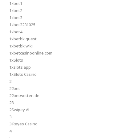
1xbet1
1xbet2
1xbet3
1xbet3231025
1xbet4
1xbetbk.quest
1xbetbk.wiki
1xbetcasinoonline.com
1xSlots
1xslots app
1xSlots Casino
2
22bet
22betwetten.de
23
2Swipey AI
3
3 Reyes Casino
4