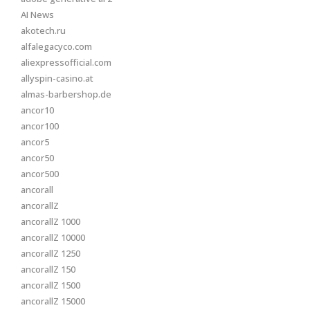
AI News
akotech.ru
alfalegacyco.com
aliexpressofficial.com
allyspin-casino.at
almas-barbershop.de
ancor10
ancor100
ancor5
ancor50
ancor500
ancorall
ancorallZ
ancorallZ 1000
ancorallZ 10000
ancorallZ 1250
ancorallZ 150
ancorallZ 1500
ancorallZ 15000