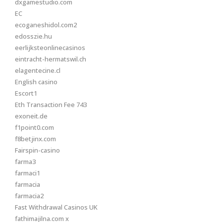
dxgamestudio.com
EC
ecoganeshidol.com2
edosszie.hu
eerlijksteonlinecasinos
eintracht-hermatswil.ch
elagentecine.cl
English casino
Escort1
Eth Transaction Fee 743
exoneit.de
f1point0.com
f8betjinx.com
Fairspin-casino
farma3
farmaci1
farmacia
farmacia2
Fast Withdrawal Casinos UK
fathimajilna.com x