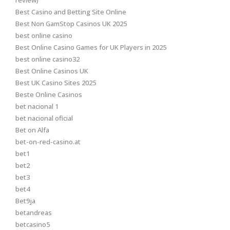
review)
Best Casino and Betting Site Online
Best Non GamStop Casinos UK 2025
best online casino
Best Online Casino Games for UK Players in 2025
best online casino32
Best Online Casinos UK
Best UK Casino Sites 2025
Beste Online Casinos
bet nacional 1
bet nacional oficial
Bet on Alfa
bet-on-red-casino.at
bet1
bet2
bet3
bet4
Bet9ja
betandreas
betcasino5