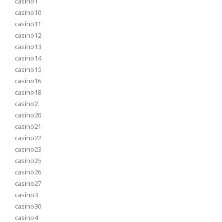
casino1
casino10
casino11
casino12
casino13
casino14
casino15
casino16
casino18
casino2
casino20
casino21
casino22
casino23
casino25
casino26
casino27
casino3
casino30
casino4