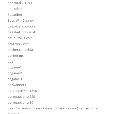
bancorallZ 1250
Bankobet
Basaribet
Bass Win Casino
bass-bet-casino.at
bassbet-bonus.at
bauhutte-g.com
baytronik.com
bbrbet colombia
bbrbet mx
bcg4
bcgame1
bcgame2
bcgame3
bedwinner1
bela-lepin77.ru 500
beregaevo.ru 120
beregaevo.ru 36
Best Canadian online casinos for real money (Frances Bula