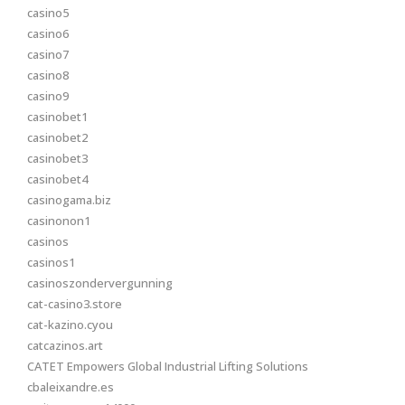
casino5
casino6
casino7
casino8
casino9
casinobet1
casinobet2
casinobet3
casinobet4
casinogama.biz
casinonon1
casinos
casinos1
casinoszondervergunning
cat-casino3.store
cat-kazino.cyou
catcazinos.art
CATET Empowers Global Industrial Lifting Solutions
cbaleixandre.es