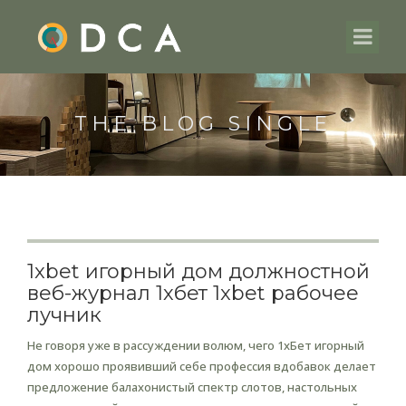
THE BLOG SINGLE
1xbet игорный дом должностной
веб-журнал 1хбет 1xbet рабочее
лучник
Не говоря уже в рассуждении волюм, чего 1хБет игорный
дом хорошо проявивший себе профессия вдобавок делает
предложение балахонистый спектр слотов, настольных