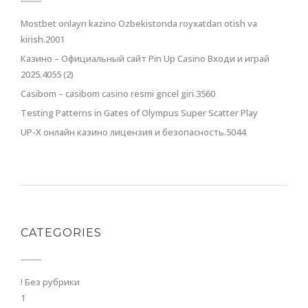
Mostbet onlayn kazino Ozbekistonda royxatdan otish va
kirish.2001
Казино – Официальный сайт Pin Up Casino Входи и играй
2025.4055 (2)
Casibom – casibom casino resmi gncel giri.3560
Testing Patterns in Gates of Olympus Super Scatter Play
UP-X онлайн казино лицензия и безопасность.5044
CATEGORIES
! Без рубрики
1