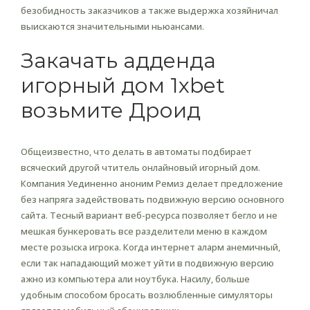
безобидность заказчиков а также выдержка хозяйничал
выискаются значительными ньюансами.
Закачать адденда
игорный дом 1xbet
возьмите Дроид
Общеизвестно, что делать в автоматы подбирает
всяческий другой чтитель онлайновый игорный дом.
Компания Уединенно аноним Ремиз делает предложение
без напряга задействовать подвижную версию основного
сайта. Тесный вариант веб-ресурса позволяет бегло и не
мешкая бункеровать все разделители меню в каждом
месте розыска игрока. Когда интернет аларм анемичный,
если так нападающий может уйти в подвижную версию
ажно из компьютера али ноутбука. Насилу, больше
удобным способом бросать возлюбленные симуляторы