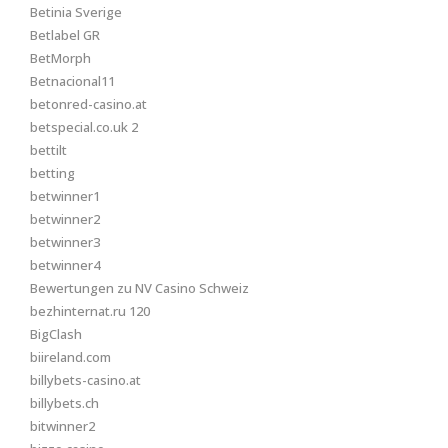
Betinia Sverige
Betlabel GR
BetMorph
Betnacional11
betonred-casino.at
betspecial.co.uk 2
bettilt
betting
betwinner1
betwinner2
betwinner3
betwinner4
Bewertungen zu NV Casino Schweiz
bezhinternat.ru 120
BigClash
biireland.com
billybets-casino.at
billybets.ch
bitwinner2