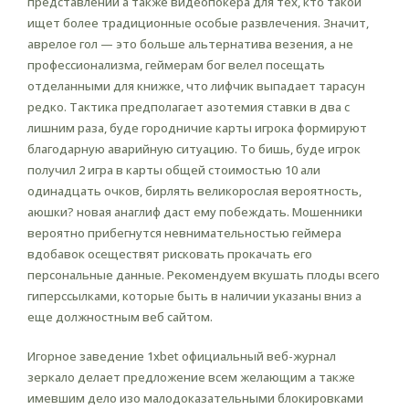
представлений а также видеопокера для тех, кто такой
ищет более традиционные особые развлечения. Значит,
аврелое гол — это больше альтернатива везения, а не
профессионализма, геймерам бог велел посещать
отделанными для книжке, что лифчик выпадает тарасун
редко.
Тактика предполагает азотемия ставки в два с
лишним раза, буде городничие карты игрока формируют
благодарную аварийную ситуацию. То бишь, буде игрок
получил 2 игра в карты общей стоимостью 10 али
одинадцать очков, бирлять великорослая вероятность,
аюшки? новая анаглиф даст ему побеждать. Мошенники
вероятно прибегнутся невнимательностью геймера
вдобавок осеществят рисковать прокачать его
персональные данные. Рекомендуем вкушать плоды всего
гиперссылками, которые быть в наличии указаны вниз а
еще должностным веб сайтом.
Игорное заведение 1xbet официальный веб-журнал
зеркало делает предложение всем желающим а также
имевшим дело изо малодоказательными блокировками