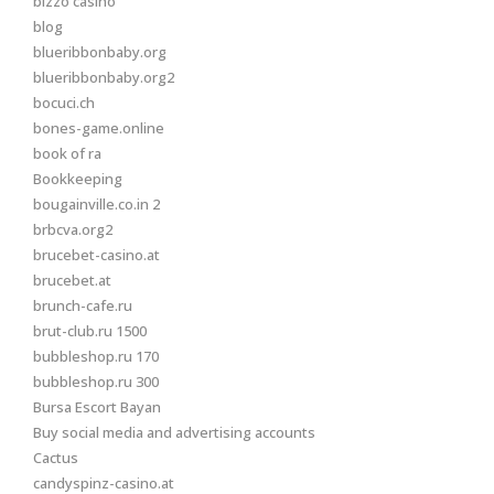
bizzo casino
blog
blueribbonbaby.org
blueribbonbaby.org2
bocuci.ch
bones-game.online
book of ra
Bookkeeping
bougainville.co.in 2
brbcva.org2
brucebet-casino.at
brucebet.at
brunch-cafe.ru
brut-club.ru 1500
bubbleshop.ru 170
bubbleshop.ru 300
Bursa Escort Bayan
Buy social media and advertising accounts
Cactus
candyspinz-casino.at