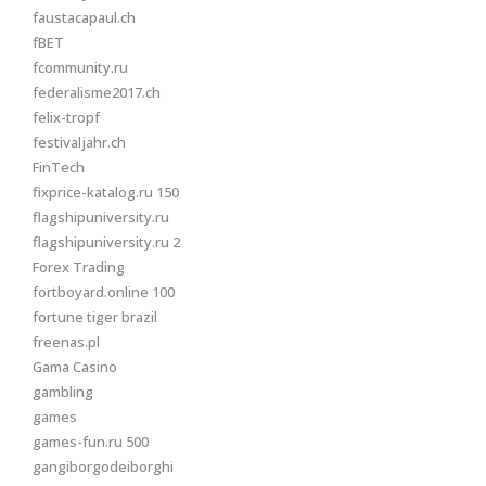
faustacapaul.ch
fBET
fcommunity.ru
federalisme2017.ch
felix-tropf
festivaljahr.ch
FinTech
fixprice-katalog.ru 150
flagshipuniversity.ru
flagshipuniversity.ru 2
Forex Trading
fortboyard.online 100
fortune tiger brazil
freenas.pl
Gama Casino
gambling
games
games-fun.ru 500
gangiborgodeiborghi