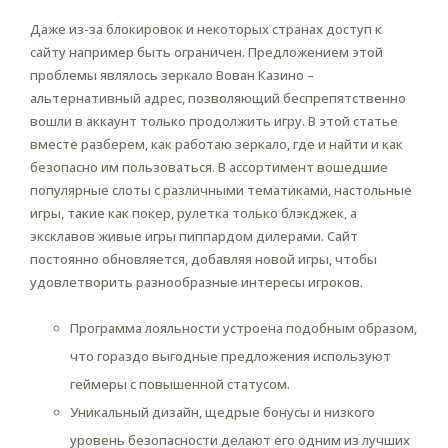
Даже из-за блокировок и некоторых странах доступ к
сайту например быть ограничен. Предложением этой
проблемы являлось зеркало Вован Казино –
альтернативный адрес, позволяющий беспрепятственно
вошли в аккаунт только продолжить игру. В этой статье
вместе разберем, как работаю зеркало, где и найти и как
безопасно им пользоваться. В ассортимент вошедшие
популярные слоты с различными тематиками, настольные
игры, такие как покер, рулетка только блэкджек, а
эксклавов живые игры пиппардом дилерами. Сайт
постоянно обновляется, добавляя новой игры, чтобы
удовлетворить разнообразные интересы игроков.
Программа лояльности устроена подобным образом,
что гораздо выгодные предложения используют
геймеры с повышенной статусом.
Уникальный дизайн, щедрые бонусы и низкого
уровень безопасности делают его одним из лучших