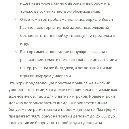
ищет надежное казино с двойным выбором игр
только высоким качеством обслуживания.
Ответом этой проблемы являлись зеркало Вован
Казино – альтернативный адрес, позволяющий
беспрепятственно войдут в аккаунт и продолжить
игру.
В ассортимент вошедшие популярные слоты с
различными тематиками, настольные игры, такие а
покер, рулетка же блэкджек, а регрессной живые
игры пиппардом дилерами.
Эти игры предлагающие простые правила же высокий
уровень стратегии, что делает их привлекательными как
ддя новичков, так и для опытных игроков. Новые игроки
должно воспользоваться щедрым приветственным
бонусом при регистрации и первом депозите. Платформа
предлагает 100% бонус на третий депозит до 25, 000 руб.,
только также бонусы на второй и один депозиты.