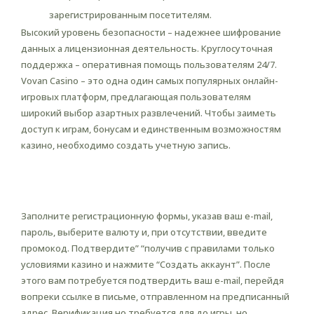
зарегистрированным посетителям.
Высокий уровень безопасности – надежнее шифрование
данных а лицензионная деятельность. Круглосуточная
поддержка – оперативная помощь пользователям 24/7.
Vovan Casino – это одна один самых популярных онлайн-
игровых платформ, предлагающая пользователям
широкий выбор азартных развлечений. Чтобы заиметь
доступ к играм, бонусам и единственным возможностям
казино, необходимо создать учетную запись.
Официальный Сайт Казино
Vovan — больше Игр И Бонусов
Заполните регистрационную формы, указав ваш e-mail,
пароль, выберите валюту и, при отсутствии, введите
промокод. Подтвердите” “получив с правилами только
условиями казино и нажмите “Создать аккаунт”. После
этого вам потребуется подтвердить ваш e-mail, перейдя
вопреки ссылке в письме, отправленном на предписанный
адрес. Верификация но требуется для до игры, но