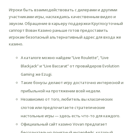
Игроки быть взаимодействовать с дилерами и другими
участниками игры, наслаждаясь качественным видео и
звуком. Обращение в карьеру поддержки Круглосуточный
саппорт Вован Казино раньше готов предоставить
игрокам безопасный альтернативный адрес для входа же
казино.
А каталоге можно найдем “Live Roulette”, “Live
Blackjack” и “Live Baccarat” от провайдеров Evolution
Gaming же Ezugi.
Такие бонусы делают игру достаточно интересной и
прибыльной на протяжении всей недели.
Независимо от того, любитель вы классических
слотов или предпочитаете стратегические
настольные игры — здесь есть что-то для каждого.
Официальный сайт казино Vovan предлагает
бессознательно понятный интерфейс, который