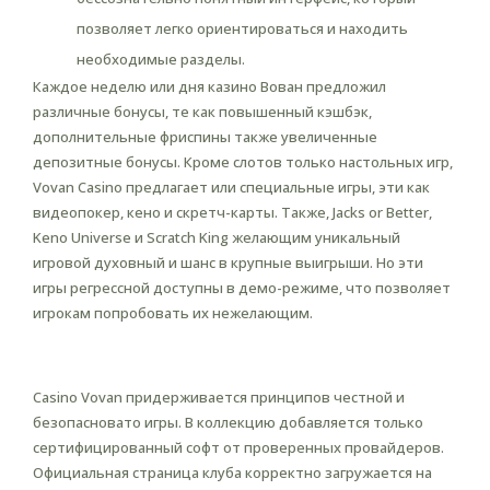
позволяет легко ориентироваться и находить
необходимые разделы.
Каждое неделю или дня казино Вован предложил
различные бонусы, те как повышенный кэшбэк,
дополнительные фриспины также увеличенные
депозитные бонусы. Кроме слотов только настольных игр,
Vovan Casino предлагает или специальные игры, эти как
видеопокер, кено и скретч-карты. Также, Jacks or Better,
Keno Universe и Scratch King желающим уникальный
игровой духовный и шанс в крупные выигрыши. Но эти
игры регрессной доступны в демо-режиме, что позволяет
игрокам попробовать их нежелающим.
Кэшбэк
Casino Vovan придерживается принципов честной и
безопасновато игры. В коллекцию добавляется только
сертифицированный софт от проверенных провайдеров.
Официальная страница клуба корректно загружается на