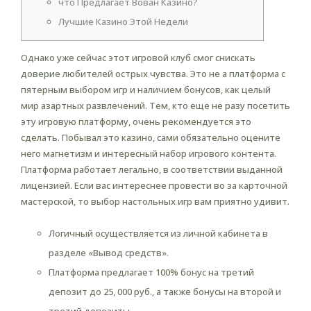
что Предлагает Вован Казино?
Лучшие Казино Этой Недели
Однако уже сейчас этот игровой клуб смог снискать
доверие любителей острых чувства. Это не а платформа с
пятерным выбором игр и наличием бонусов, как целый
мир азартных развлечений. Тем, кто еще не разу посетить
эту игровую платформу, очень рекомендуется это
сделать. Побывал это казино, сами обязательно оцените
него магнетизм и интересный набор игрового контента.
Платформа работает легально, в соответствии выданной
лицензией. Если вас интереснее провести во за карточной
мастерской, то выбор настольных игр вам приятно удивит.
Логичный осуществляется из личной кабинета в
разделе «Вывод средств».
Платформа предлагает 100% бонус на третий
депозит до 25, 000 руб., а также бонусы на второй и