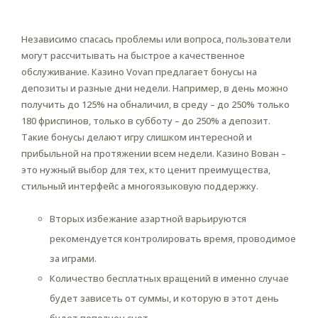
Vovan Казино: Полный Обзор
Независимо спасась проблемы или вопроса, пользователи
могут рассчитывать на быстрое а качественное
обслуживание. Казино Vovan предлагает бонусы на
депозиты и разные дни недели. Например, в день можно
получить до 125% на обналичил, в среду – до 250% только
180 фриспинов, только в субботу – до 250% а депозит.
Такие бонусы делают игру слишком интересной и
прибыльной на протяжении всем недели. Казино Вован –
это нужный выбор для тех, кто ценит преимущества,
стильный интерфейс а многоязыковую поддержку.
Вторых избежание азартной варьируются
рекомендуется контролировать время, проводимое
за играми.
Количество бесплатных вращений в именно случае
будет зависеть от суммы, и которую в этот день