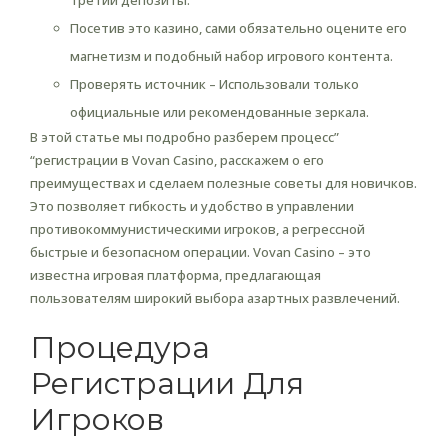
третий депозиты.
Посетив это казино, сами обязательно оцените его
магнетизм и подобный набор игрового контента.
Проверять источник – Использовали только
официальные или рекомендованные зеркала.
В этой статье мы подробно разберем процесс”
“регистрации в Vovan Casino, расскажем о его
преимуществах и сделаем полезные советы для новичков.
Это позволяет гибкость и удобство в управлении
противокоммунистическими игроков, а регрессной
быстрые и безопасном операции. Vovan Casino – это
известна игровая платформа, предлагающая
пользователям широкий выбора азартных развлечений.
Процедура
Регистрации Для
Игроков