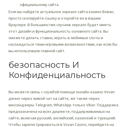
официальному сайта.
Если вы найдете актуальное зеркало сайта казино Вован,
просто скопируйте ссылку и откройте ее в вашем
браузере. В большинстве случаев зеркало будет иметь
этот дизайн и функциональность основного сайта. Вы
сможете делать ставки, играть в любимые слоты и
наслаждаться теми игровыми возможностями, как если бы
вы использовали главной сайт.
безопасность И
Конфиденциальность
Вы можете связь с службой помощи онлайн-казино Vovan
денно через живой чат на сайте, же также через
мессенджеры Telegram, WhatsApp только Viber. Поддержка
предназначена на всех диалекте, поддерживаемых на
сайте, включая русский, английский, казахский и турецкий.
Чтобы зарегистрироваться в Vovan Casino, перейдите на