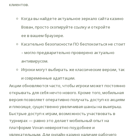
клиентов.
Когда вы найдете актуальное зеркало сайта казино
Вован, просто скопируйте ссылку и откройте
ее в вашем браузере.
Касательно безопасности ПО беспокоиться не стоит
– могло предварительно проверено актуально
антивирусом.
Игроки могут выбирать же классические версии, так
и современные адаптации.
Акции обновляются часто, чтобы игроки может постоянно
открывать для себя нечто нового. Кроме того, мобильная
версия позволяет оперативно получать доступ ко акциям
и плюсище, существенно увеличивая шансы на выигрыш.
Быстрые доступ к играм, возможность участвовать в
турнирах — равно это делает мобильный опыт на
платформе Vovan невероятно поудобнее и
увлекательным. Дли онлайн-казино наличие рабочего