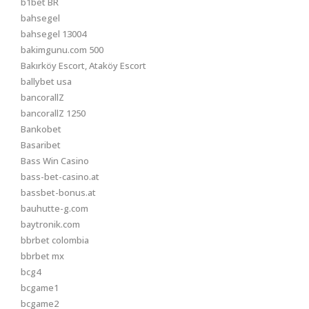
b1bet BR
bahsegel
bahsegel 13004
bakimgunu.com 500
Bakırköy Escort, Ataköy Escort
ballybet usa
bancorallZ
bancorallZ 1250
Bankobet
Basaribet
Bass Win Casino
bass-bet-casino.at
bassbet-bonus.at
bauhutte-g.com
baytronik.com
bbrbet colombia
bbrbet mx
bcg4
bcgame1
bcgame2