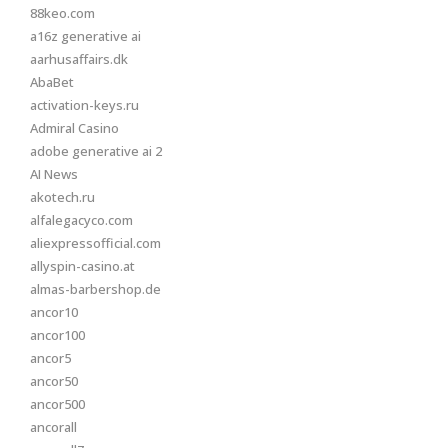
88keo.com
a16z generative ai
aarhusaffairs.dk
AbaBet
activation-keys.ru
Admiral Casino
adobe generative ai 2
AI News
akotech.ru
alfalegacyco.com
aliexpressofficial.com
allyspin-casino.at
almas-barbershop.de
ancor10
ancor100
ancor5
ancor50
ancor500
ancorall