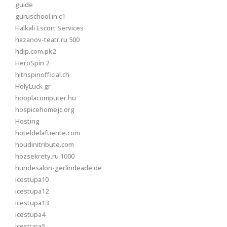
guide
guruschool.in c1
Halkali Escort Services
hazanov-teatr.ru 500
hdip.com.pk2
HeroSpin 2
hitnspinofficial.ch
HolyLuck gr
hooplacomputer.hu
hospicehomejc.org
Hosting
hoteldelafuente.com
houdinitribute.com
hozsekrety.ru 1000
hundesalon-gerlindeade.de
icestupa10
icestupa12
icestupa13
icestupa4
icestupa5