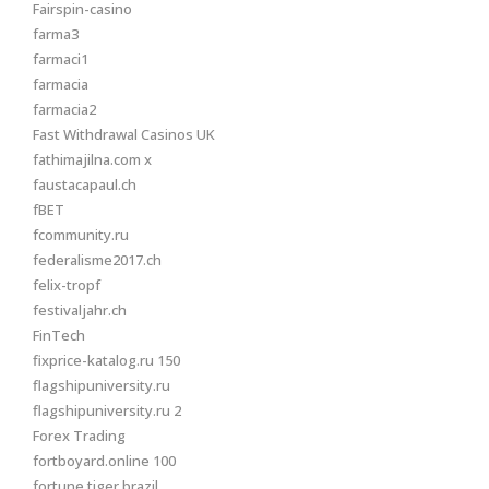
Fairspin-casino
farma3
farmaci1
farmacia
farmacia2
Fast Withdrawal Casinos UK
fathimajilna.com x
faustacapaul.ch
fBET
fcommunity.ru
federalisme2017.ch
felix-tropf
festivaljahr.ch
FinTech
fixprice-katalog.ru 150
flagshipuniversity.ru
flagshipuniversity.ru 2
Forex Trading
fortboyard.online 100
fortune tiger brazil