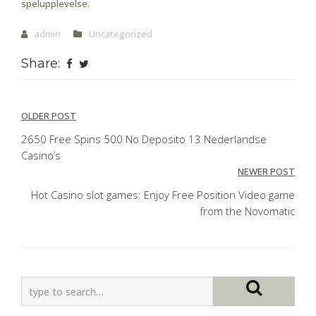
spelupplevelse.
admin
Uncategorized
Share:
Post
OLDER POST
navigation
2650 Free Spins 500 No Deposito 13 Nederlandse
Casino’s
NEWER POST
Hot Casino slot games: Enjoy Free Position Video game
from the Novomatic