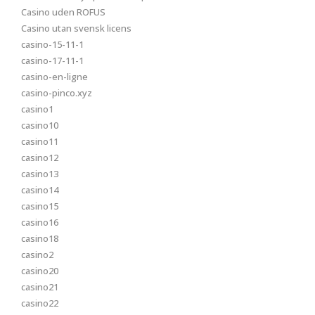
Casino uden ROFUS
Casino utan svensk licens
casino-15-11-1
casino-17-11-1
casino-en-ligne
casino-pinco.xyz
casino1
casino10
casino11
casino12
casino13
casino14
casino15
casino16
casino18
casino2
casino20
casino21
casino22