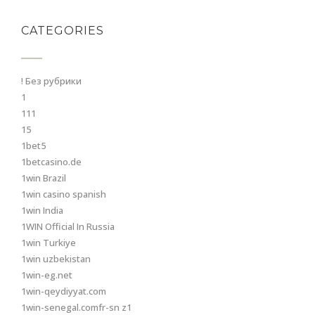
CATEGORIES
! Без рубрики
1
111
15
1bet5
1betcasino.de
1win Brazil
1win casino spanish
1win India
1WIN Official In Russia
1win Turkiye
1win uzbekistan
1win-eg.net
1win-qeydiyyat.com
1win-senegal.comfr-sn z1