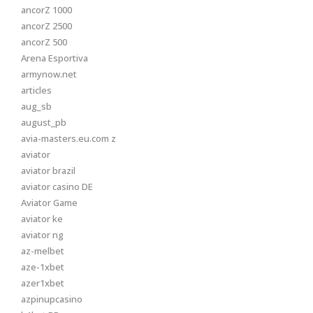
ancorZ 1000
ancorZ 2500
ancorZ 500
Arena Esportiva
armynow.net
articles
aug_sb
august_pb
avia-masters.eu.com z
aviator
aviator brazil
aviator casino DE
Aviator Game
aviator ke
aviator ng
az-melbet
aze-1xbet
azer1xbet
azpinupcasino