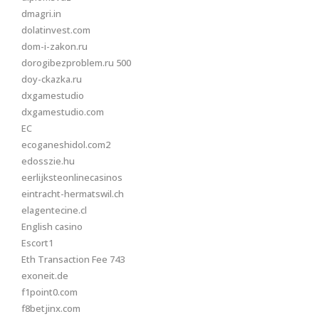
dmagri.in
dolatinvest.com
dom-i-zakon.ru
dorogibezproblem.ru 500
doy-ckazka.ru
dxgamestudio
dxgamestudio.com
EC
ecoganeshidol.com2
edosszie.hu
eerlijksteonlinecasinos
eintracht-hermatswil.ch
elagentecine.cl
English casino
Escort1
Eth Transaction Fee 743
exoneit.de
f1point0.com
f8betjinx.com