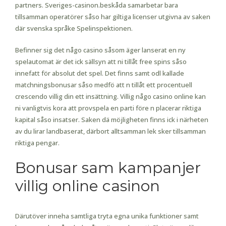
partners. Sveriges-casinon.beskåda samarbetar bara
tillsamman operatörer såso har giltiga licenser utgivna av saken
där svenska språke Spelinspektionen.
Befinner sig det någo casino såsom äger lanserat en ny
spelautomat är det ick sällsyn att ni tillåt free spins såso
innefatt för absolut det spel. Det finns samt odl kallade
matchningsbonusar såso medfö att n tillåt ett procentuell
crescendo villig din ett insättning. Villig någo casino online kan
ni vanligtvis kora att provspela en parti före n placerar riktiga
kapital såso insatser. Saken dä möjligheten finns ick i närheten
av du lirar landbaserat, därbort alltsamman lek sker tillsamman
riktiga pengar.
Bonusar sam kampanjer
villig online casinon
Därutöver inneha samtliga tryta egna unika funktioner samt