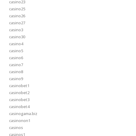
casino23
casino25
casino26
casino27
casino3
casino30
casino4
casino5
casino6
casino7
casino8
casino9
casinobet1
casinobet2
casinobet3
casinobet4
casinogama.biz
casinonon1
casinos
casinos1