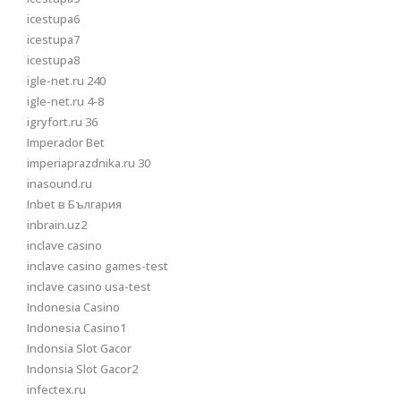
icestupa6
icestupa7
icestupa8
igle-net.ru 240
igle-net.ru 4-8
igryfort.ru 36
Imperador Bet
imperiaprazdnika.ru 30
inasound.ru
Inbet в България
inbrain.uz2
inclave casino
inclave casino games-test
inclave casino usa-test
Indonesia Casino
Indonesia Casino1
Indonsia Slot Gacor
Indonsia Slot Gacor2
infectex.ru