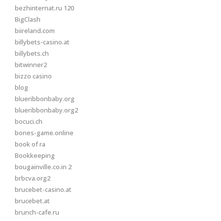
bezhinternat.ru 120
BigClash
biireland.com
billybets-casino.at
billybets.ch
bitwinner2
bizzo casino
blog
blueribbonbaby.org
blueribbonbaby.org2
bocuci.ch
bones-game.online
book of ra
Bookkeeping
bougainville.co.in 2
brbcva.org2
brucebet-casino.at
brucebet.at
brunch-cafe.ru