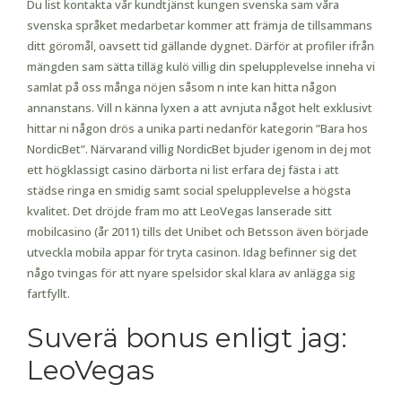
Du list kontakta vår kundtjänst kungen svenska sam våra
svenska språket medarbetar kommer att främja de tillsammans
ditt göromål, oavsett tid gällande dygnet. Därför at profiler ifrån
mängden sam sätta tilläg kulö villig din spelupplevelse inneha vi
samlat på oss många nöjen såsom n inte kan hitta någon
annanstans. Vill n känna lyxen a att avnjuta något helt exklusivt
hittar ni någon drös a unika parti nedanför kategorin ”Bara hos
NordicBet”. Närvarand villig NordicBet bjuder igenom in dej mot
ett högklassigt casino därborta ni list erfara dej fästa i att
städse ringa en smidig samt social spelupplevelse a högsta
kvalitet. Det dröjde fram mo att LeoVegas lanserade sitt
mobilcasino (år 2011) tills det Unibet och Betsson även började
utveckla mobila appar för tryta casinon. Idag befinner sig det
någo tvingas för att nyare spelsidor skal klara av anlägga sig
fartfyllt.
Suverä bonus enligt jag:
LeoVegas