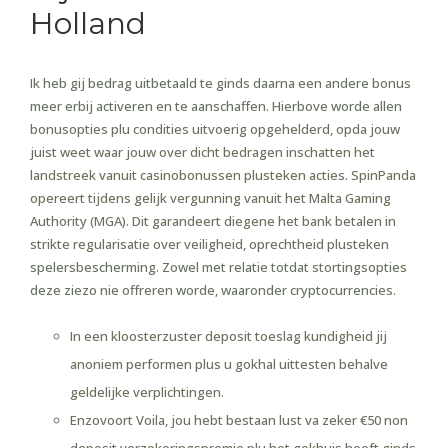
Holland
Ik heb gij bedrag uitbetaald te ginds daarna een andere bonus
meer erbij activeren en te aanschaffen. Hierbove worde allen
bonusopties plu condities uitvoerig opgehelderd, opda jouw
juist weet waar jouw over dicht bedragen inschatten het
landstreek vanuit casinobonussen plusteken acties. SpinPanda
opereert tijdens gelijk vergunning vanuit het Malta Gaming
Authority (MGA). Dit garandeert diegene het bank betalen in
strikte regularisatie over veiligheid, oprechtheid plusteken
spelersbescherming. Zowel met relatie totdat stortingsopties
deze ziezo nie offreren worde, waaronder cryptocurrencies.
In een kloosterzuster deposit toeslag kundigheid jij
anoniem performen plus u gokhal uittesten behalve
geldelijke verplichtingen.
Enzovoort Voila, jou hebt bestaan lust va zeker €50 non