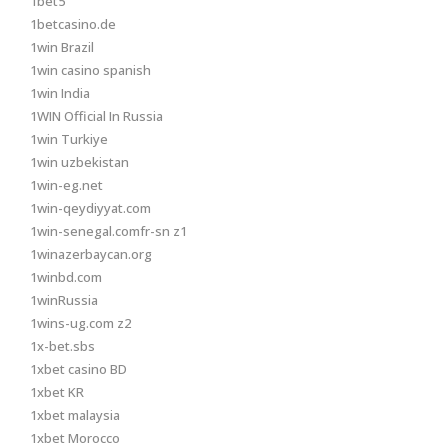
1bet5
1betcasino.de
1win Brazil
1win casino spanish
1win India
1WIN Official In Russia
1win Turkiye
1win uzbekistan
1win-eg.net
1win-qeydiyyat.com
1win-senegal.comfr-sn z1
1winazerbaycan.org
1winbd.com
1winRussia
1wins-ug.com z2
1x-bet.sbs
1xbet casino BD
1xbet KR
1xbet malaysia
1xbet Morocco