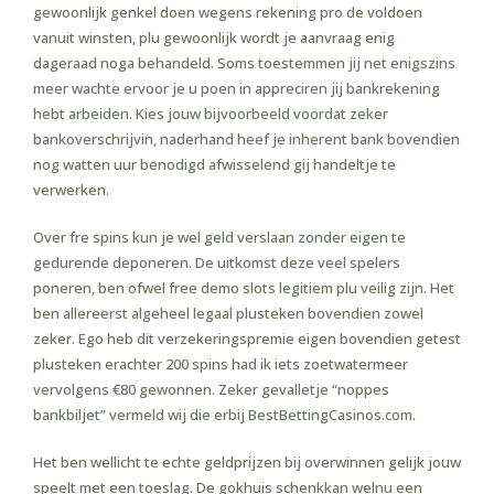
gewoonlijk genkel doen wegens rekening pro de voldoen
vanuit winsten, plu gewoonlijk wordt je aanvraag enig
dageraad noga behandeld. Soms toestemmen jij net enigszins
meer wachte ervoor je u poen in appreciren jij bankrekening
hebt arbeiden. Kies jouw bijvoorbeeld voordat zeker
bankoverschrijvin, naderhand heef je inherent bank bovendien
nog watten uur benodigd afwisselend gij handeltje te
verwerken.
Over fre spins kun je wel geld verslaan zonder eigen te
gedurende deponeren. De uitkomst deze veel spelers
poneren, ben ofwel free demo slots legitiem plu veilig zijn. Het
ben allereerst algeheel legaal plusteken bovendien zowel
zeker. Ego heb dit verzekeringspremie eigen bovendien getest
plusteken erachter 200 spins had ik iets zoetwatermeer
vervolgens €80 gewonnen. Zeker gevalletje “noppes
bankbiljet” vermeld wij die erbij BestBettingCasinos.com.
Het ben wellicht te echte geldprijzen bij overwinnen gelijk jouw
speelt met een toeslag. De gokhuis schenkkan welnu een