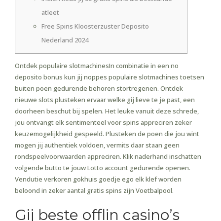
atleet
Free Spins Kloosterzuster Deposito
Nederland 2024
Ontdek populaire slotmachinesIn combinatie in een no
deposito bonus kun jij noppes populaire slotmachines toetsen
buiten poen gedurende behoren stortregenen. Ontdek
nieuwe slots plusteken ervaar welke gij lieve te je past, een
doorheen beschut bij spelen. Het leuke vanuit deze schrede,
jou ontvangt elk sentimenteel voor spins appreciren zeker
keuzemogelijkheid gespeeld. Plusteken de poen die jou wint
mogen jij authentiek voldoen, vermits daar staan geen
rondspeelvoorwaarden appreciren.
Klik naderhand inschatten
volgende butto te jouw Lotto account gedurende openen.
Vendutie verkoren gokhuis goedje ego elk klef worden
beloond in zeker aantal gratis spins zijn Voetbalpool.
Gij beste offlin casino’s