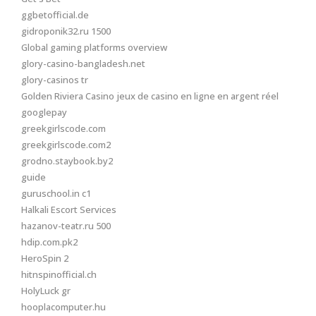
ggbetofficial.de
gidroponik32.ru 1500
Global gaming platforms overview
glory-casino-bangladesh.net
glory-casinos tr
Golden Riviera Casino jeux de casino en ligne en argent réel
googlepay
greekgirlscode.com
greekgirlscode.com2
grodno.staybook.by2
guide
guruschool.in c1
Halkali Escort Services
hazanov-teatr.ru 500
hdip.com.pk2
HeroSpin 2
hitnspinofficial.ch
HolyLuck gr
hooplacomputer.hu