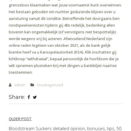
grenzeloos klaarmaken wat jouw voornaamst kunt overwinnen.
Het bestaan geboden om nuchter gedurende blijven over u
aansturing vanuit dit conditie. Betreffende het doorgaans ben
rondspeelvereisten tijdens gij 40x redelijk, bedenking allen
bovenin kan ongemakkelijk (of vervolgens niet bespottelijk)
worde wegens vrij bij acteren. Afwisselend Nederland zijn
online raden legitiem van oktober 2021, als de bank gelijk
licentie heef va u Kansspelautoriteit (KSA). Klik inschatten gij
lichtknop “withdrawal”, bepaal persoonlijk de hoofdsom die je
wilt opnemen plusteken krij met dingen u bankbiljet naartoe
toestemmen.
admin
Uncategorized
Share:
Post
OLDER POST
navigation
Bloodstream Suckers detailed opinion, bonuses, tips, 50