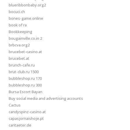
blueribbonbaby.org2
bocuci.ch
bones-game.online
book of ra
Bookkeeping
bougainville.co.in 2
brbcva.org2
brucebet-casino.at
brucebet.at
brunch-cafe.ru
brut-club.ru 1500
bubbleshop.ru 170
bubbleshop.ru 300
Bursa Escort Bayan
Buy social media and advertising accounts
Cactus
candyspinz-casino.at
capasjornaishoje.pt
caritaeter.de