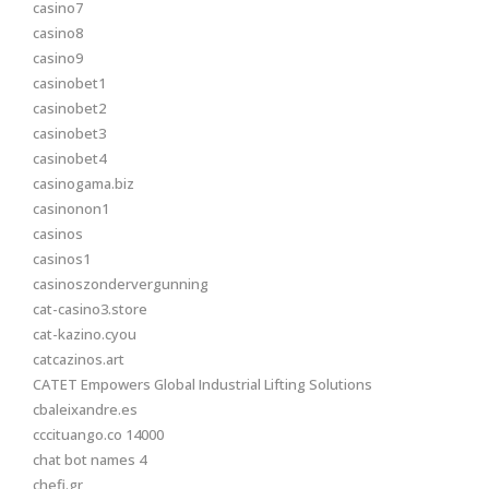
casino7
casino8
casino9
casinobet1
casinobet2
casinobet3
casinobet4
casinogama.biz
casinonon1
casinos
casinos1
casinoszondervergunning
cat-casino3.store
cat-kazino.cyou
catcazinos.art
CATET Empowers Global Industrial Lifting Solutions
cbaleixandre.es
cccituango.co 14000
chat bot names 4
chefi.gr