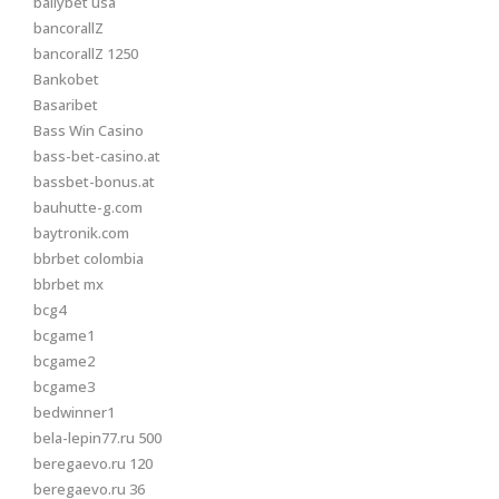
ballybet usa
bancorallZ
bancorallZ 1250
Bankobet
Basaribet
Bass Win Casino
bass-bet-casino.at
bassbet-bonus.at
bauhutte-g.com
baytronik.com
bbrbet colombia
bbrbet mx
bcg4
bcgame1
bcgame2
bcgame3
bedwinner1
bela-lepin77.ru 500
beregaevo.ru 120
beregaevo.ru 36