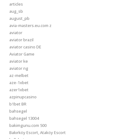
articles
aug_sb
august_pb
avia-masters.eu.com z
aviator
aviator brazil
aviator casino DE
Aviator Game
aviator ke
aviator ng
az-melbet
aze-1xbet
azer1xbet
azpinupcasino
b1bet BR
bahsegel
bahsegel 13004
bakimgunu.com 500
Bakırköy Escort, Ataköy Escort