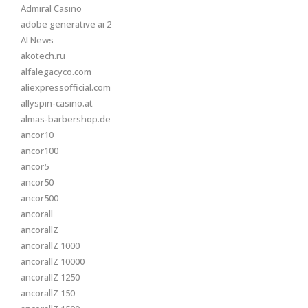
Admiral Casino
adobe generative ai 2
AI News
akotech.ru
alfalegacyco.com
aliexpressofficial.com
allyspin-casino.at
almas-barbershop.de
ancor10
ancor100
ancor5
ancor50
ancor500
ancorall
ancorallZ
ancorallZ 1000
ancorallZ 10000
ancorallZ 1250
ancorallZ 150