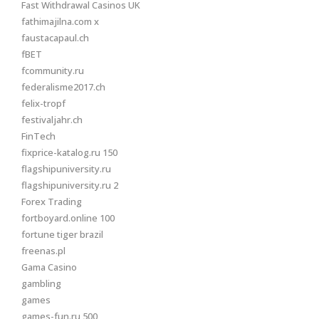
Fast Withdrawal Casinos UK
fathimajilna.com x
faustacapaul.ch
fBET
fcommunity.ru
federalisme2017.ch
felix-tropf
festivaljahr.ch
FinTech
fixprice-katalog.ru 150
flagshipuniversity.ru
flagshipuniversity.ru 2
Forex Trading
fortboyard.online 100
fortune tiger brazil
freenas.pl
Gama Casino
gambling
games
games-fun.ru 500