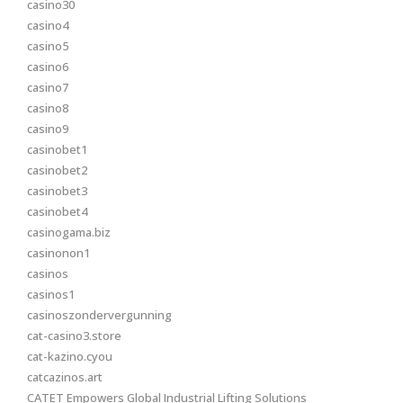
casino30
casino4
casino5
casino6
casino7
casino8
casino9
casinobet1
casinobet2
casinobet3
casinobet4
casinogama.biz
casinonon1
casinos
casinos1
casinoszondervergunning
cat-casino3.store
cat-kazino.cyou
catcazinos.art
CATET Empowers Global Industrial Lifting Solutions