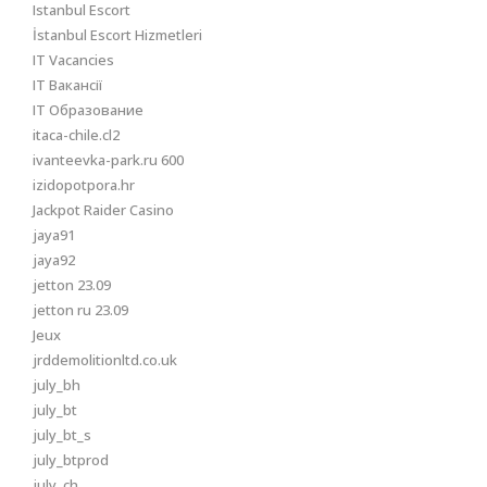
Istanbul Escort
İstanbul Escort Hizmetleri
IT Vacancies
IT Вакансії
IT Образование
itaca-chile.cl2
ivanteevka-park.ru 600
izidopotpora.hr
Jackpot Raider Casino
jaya91
jaya92
jetton 23.09
jetton ru 23.09
Jeux
jrddemolitionltd.co.uk
july_bh
july_bt
july_bt_s
july_btprod
july_ch