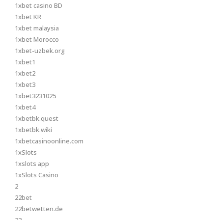
1xbet casino BD
1xbet KR
1xbet malaysia
1xbet Morocco
1xbet-uzbek.org
1xbet1
1xbet2
1xbet3
1xbet3231025
1xbet4
1xbetbk.quest
1xbetbk.wiki
1xbetcasinoonline.com
1xSlots
1xslots app
1xSlots Casino
2
22bet
22betwetten.de