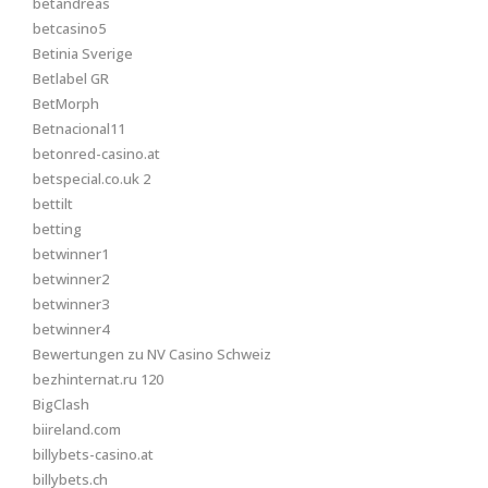
betandreas
betcasino5
Betinia Sverige
Betlabel GR
BetMorph
Betnacional11
betonred-casino.at
betspecial.co.uk 2
bettilt
betting
betwinner1
betwinner2
betwinner3
betwinner4
Bewertungen zu NV Casino Schweiz
bezhinternat.ru 120
BigClash
biireland.com
billybets-casino.at
billybets.ch