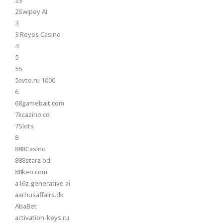
23
2Swipey AI
3
3 Reyes Casino
4
5
55
5avto.ru 1000
6
68gamebait.com
7kcazino.co
7Slots
8
888Casino
888starz bd
88keo.com
a16z generative ai
aarhusaffairs.dk
AbaBet
activation-keys.ru