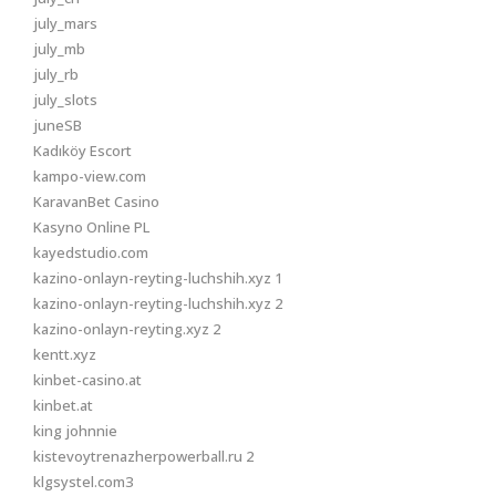
july_mars
july_mb
july_rb
july_slots
juneSB
Kadıköy Escort
kampo-view.com
KaravanBet Casino
Kasyno Online PL
kayedstudio.com
kazino-onlayn-reyting-luchshih.xyz 1
kazino-onlayn-reyting-luchshih.xyz 2
kazino-onlayn-reyting.xyz 2
kentt.xyz
kinbet-casino.at
kinbet.at
king johnnie
kistevoytrenazherpowerball.ru 2
klgsystel.com3