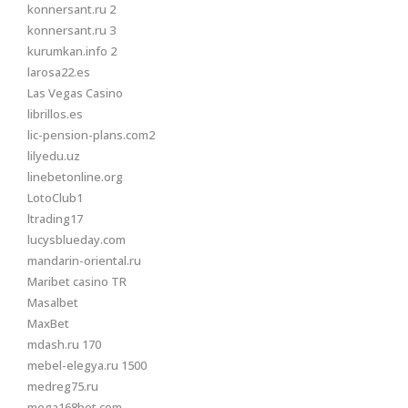
konnersant.ru 2
konnersant.ru 3
kurumkan.info 2
larosa22.es
Las Vegas Casino
librillos.es
lic-pension-plans.com2
lilyedu.uz
linebetonline.org
LotoClub1
ltrading17
lucysblueday.com
mandarin-oriental.ru
Maribet casino TR
Masalbet
MaxBet
mdash.ru 170
mebel-elegya.ru 1500
medreg75.ru
mega168bet.com