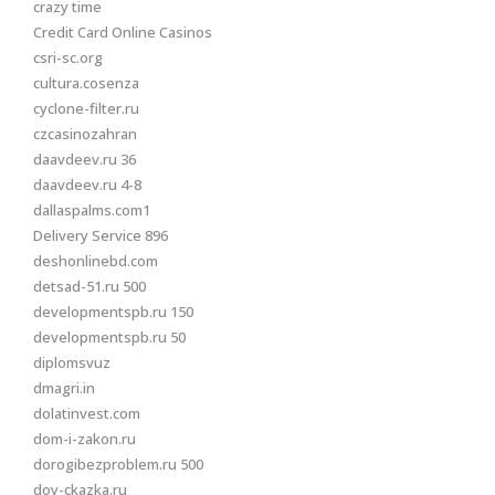
crazy time
Credit Card Online Casinos
csri-sc.org
cultura.cosenza
cyclone-filter.ru
czcasinozahran
daavdeev.ru 36
daavdeev.ru 4-8
dallaspalms.com1
Delivery Service 896
deshonlinebd.com
detsad-51.ru 500
developmentspb.ru 150
developmentspb.ru 50
diplomsvuz
dmagri.in
dolatinvest.com
dom-i-zakon.ru
dorogibezproblem.ru 500
doy-ckazka.ru