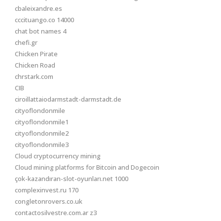
cbaleixandre.es
cccituango.co 14000
chat bot names 4
chefi.gr
Chicken Pirate
Chicken Road
chrstark.com
CIB
ciroillattaiodarmstadt-darmstadt.de
cityoflondonmile
cityoflondonmile1
cityoflondonmile2
cityoflondonmile3
Cloud cryptocurrency mining
Cloud mining platforms for Bitcoin and Dogecoin
çok-kazandıran-slot-oyunları.net 1000
complexinvest.ru 170
congletonrovers.co.uk
contactosilvestre.com.ar z3