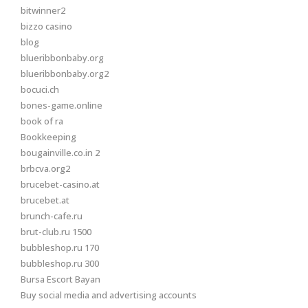
bitwinner2
bizzo casino
blog
blueribbonbaby.org
blueribbonbaby.org2
bocuci.ch
bones-game.online
book of ra
Bookkeeping
bougainville.co.in 2
brbcva.org2
brucebet-casino.at
brucebet.at
brunch-cafe.ru
brut-club.ru 1500
bubbleshop.ru 170
bubbleshop.ru 300
Bursa Escort Bayan
Buy social media and advertising accounts