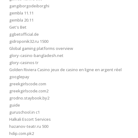
gangiborgodeiborghi
gembla 11.11
gembla 20.11
Get's Bet
ggbetofficial.de
gidroponik32.ru 1500
Global gaming platforms overview
glory-casino-bangladesh.net
glory-casinos tr
Golden Riviera Casino jeux de casino en ligne en argent réel
googlepay
greekgirlscode.com
greekgirlscode.com2
grodno.staybook.by2
guide
guruschool.in c1
Halkali Escort Services
hazanov-teatr.ru 500
hdip.com.pk2