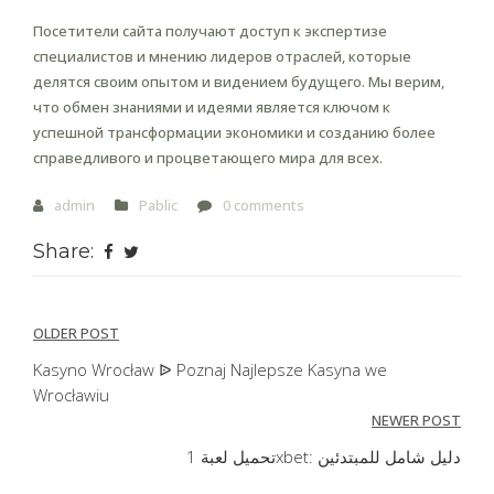
Посетители сайта получают доступ к экспертизе
специалистов и мнению лидеров отраслей, которые
делятся своим опытом и видением будущего. Мы верим,
что обмен знаниями и идеями является ключом к
успешной трансформации экономики и созданию более
справедливого и процветающего мира для всех.
admin
Pablic
0 comments
Share:
Post
OLDER POST
navigation
Kasyno Wrocław ᐉ Poznaj Najlepsze Kasyna we
Wrocławiu
NEWER POST
تحميل لعبة 1xbet: دليل شامل للمبتدئين