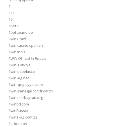
1
111
15
1bet5
1betcasino.de
1win Brazil
1win casino spanish
1win India
1WIN Official In Russia
1win Turkiye
1win uzbekistan
1win-eg.net
1win-qeydiyyat.com
1win-senegal.comfr-sn z1
1winazerbaycan.org
1winbd.com
1winRussia
1wins-ug.com z2
1x-bet.sbs