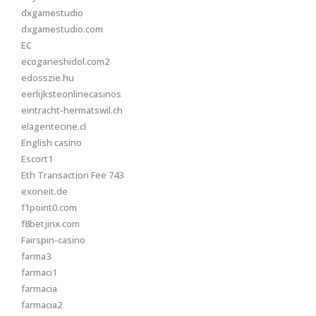
dxgamestudio
dxgamestudio.com
EC
ecoganeshidol.com2
edosszie.hu
eerlijksteonlinecasinos
eintracht-hermatswil.ch
elagentecine.cl
English casino
Escort1
Eth Transaction Fee 743
exoneit.de
f1point0.com
f8betjinx.com
Fairspin-casino
farma3
farmaci1
farmacia
farmacia2