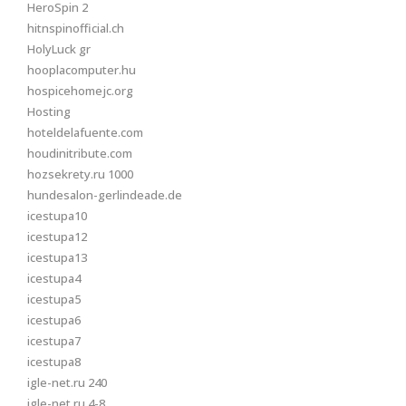
HeroSpin 2
hitnspinofficial.ch
HolyLuck gr
hooplacomputer.hu
hospicehomejc.org
Hosting
hoteldelafuente.com
houdinitribute.com
hozsekrety.ru 1000
hundesalon-gerlindeade.de
icestupa10
icestupa12
icestupa13
icestupa4
icestupa5
icestupa6
icestupa7
icestupa8
igle-net.ru 240
igle-net.ru 4-8