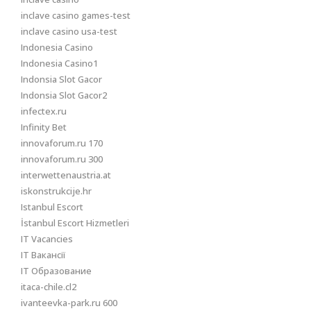
inclave casino games-test
inclave casino usa-test
Indonesia Casino
Indonesia Casino1
Indonsia Slot Gacor
Indonsia Slot Gacor2
infectex.ru
Infinity Bet
innovaforum.ru 170
innovaforum.ru 300
interwettenaustria.at
iskonstrukcije.hr
Istanbul Escort
İstanbul Escort Hizmetleri
IT Vacancies
IT Вакансії
IT Образование
itaca-chile.cl2
ivanteevka-park.ru 600