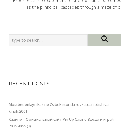
Experience the excitement of unpredictable outcomes
as the plinko ball cascades through a maze of pi
RECENT POSTS
Mostbet onlayn kazino Ozbekistonda royxatdan otish va
kirish.2001
Казино – Официальный сайт Pin Up Casino Входи и играй
2025.4055 (2)