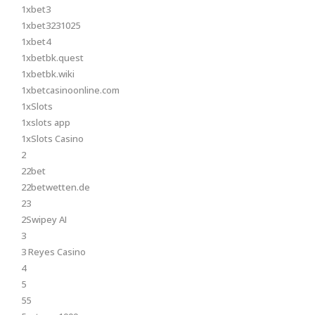
1xbet3
1xbet3231025
1xbet4
1xbetbk.quest
1xbetbk.wiki
1xbetcasinoonline.com
1xSlots
1xslots app
1xSlots Casino
2
22bet
22betwetten.de
23
2Swipey AI
3
3 Reyes Casino
4
5
55