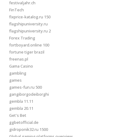
festivaljahr.ch
FinTech
fixprice-katalog.ru 150
flagshipuniversity.ru
flagshipuniversity.ru 2
Forex Trading
fortboyard.online 100
fortune tiger brazil
freenas.pl
Gama Casino
gambling
games
games-fun.ru 500
gangiborgodeiborghi
gembla 11.11
gembla 20.11
Get's Bet
ggbetofficial.de
gidroponik32.ru 1500
Global gaming platforms overview