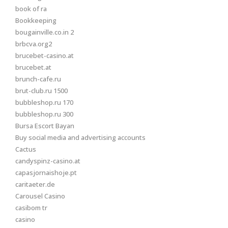
book of ra
Bookkeeping
bougainville.co.in 2
brbcva.org2
brucebet-casino.at
brucebet.at
brunch-cafe.ru
brut-club.ru 1500
bubbleshop.ru 170
bubbleshop.ru 300
Bursa Escort Bayan
Buy social media and advertising accounts
Cactus
candyspinz-casino.at
capasjornaishoje.pt
caritaeter.de
Carousel Casino
casibom tr
casino