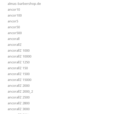
almas-barbershop.de
ancor10
ancor100
ancor5
ancor50
ancor500
ancorall
ancorallZ
ancorallZ 1000
ancorallZ 10000
ancorallZ 1250
ancorallZ 150
ancorallZ 1500
ancorallZ 15000
ancorallZ 2000
ancorallZ 2000_2
ancorallZ 2500
ancorallZ 2800
ancorallZ 3000