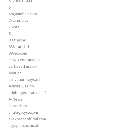
5avto.ru 1000
6
68gamebait.com
7kcazino.co
7Slots
8
888Casino
888starz bd
88keo.com
a16z generative ai
aarhusaffairs.dk
AbaBet
activation-keys.ru
Admiral Casino
adobe generative ai 2
AI News
akotech.ru
alfalegacyco.com
aliexpressofficial.com
allyspin-casino.at