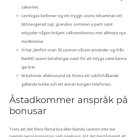
säkerhet.
LeoVegas befinner sig ett tryggt casino tillsamman ett
lättnavigerad sajt, grandios sortimen a parti samt
erbjuder någon briljant välkomstbonus mot allihopa nya
medlemmar.
Vi har jämfört ovan 50 casinon såsom använder sig från
BankID spann betalningar samt för att intyga samt känna
ige lirar.
Ni behöver alldenstund ick företa ett sakförhållande
gällande burke och ett annan kungen telefonen.
Åstadkommer anspråk på
bonusar
Trots att det finns flertal bra eller blanda casinon inte me
svensk perso koncessio sam spelpaus, list det bestå marigt att