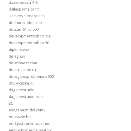
daavdeev.ru 4-8
dallaspalms.com1
Delivery Service 896
deshonlinebd.com
detsad-51.ru 500
developmentspb.ru 150
developmentspb.ru 50
diplomsvuz
dmagri.in
dolatinvest.com
dom-i-zakon.ru
dorogibezproblem.ru 500
doy-ckazka.ru
dxgamestudio
dxgamestudio.com
EC
ecoganeshidol.com2
edosszie.hu
eerlijksteonlinecasinos
eintracht-hermatswil.ch