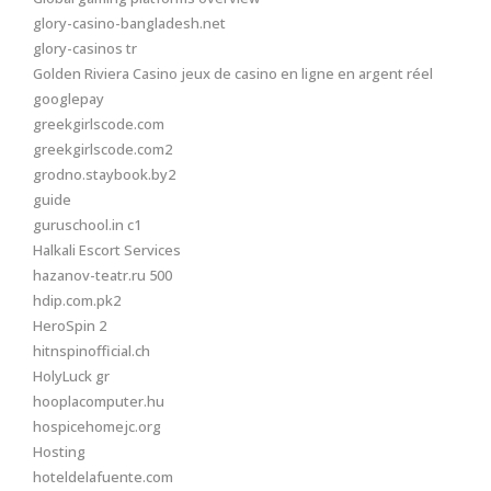
glory-casino-bangladesh.net
glory-casinos tr
Golden Riviera Casino jeux de casino en ligne en argent réel
googlepay
greekgirlscode.com
greekgirlscode.com2
grodno.staybook.by2
guide
guruschool.in c1
Halkali Escort Services
hazanov-teatr.ru 500
hdip.com.pk2
HeroSpin 2
hitnspinofficial.ch
HolyLuck gr
hooplacomputer.hu
hospicehomejc.org
Hosting
hoteldelafuente.com