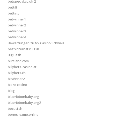
betspecial.co.uk 2
bettilt
betting
betwinner1
betwinner2
betwinner3
betwinner4
Bewertungen zu NV Casino Schweiz
bezhinternat.ru 120
BigClash
biireland.com
billybets-casino.at
billybets.ch
bitwinner2
bizzo casino
blog
blueribbonbaby.org
blueribbonbaby.org2
bocuci.ch
bones-game.online