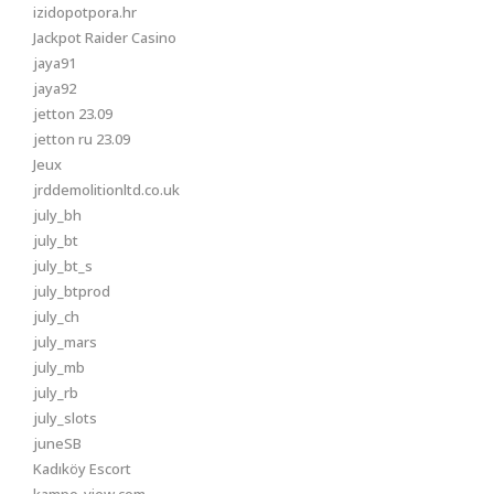
izidopotpora.hr
Jackpot Raider Casino
jaya91
jaya92
jetton 23.09
jetton ru 23.09
Jeux
jrddemolitionltd.co.uk
july_bh
july_bt
july_bt_s
july_btprod
july_ch
july_mars
july_mb
july_rb
july_slots
juneSB
Kadıköy Escort