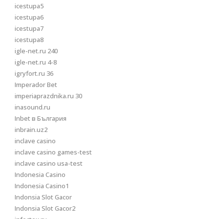
icestupa5
icestupa6
icestupa7
icestupa8
igle-net.ru 240
igle-net.ru 4-8
igryfort.ru 36
Imperador Bet
imperiaprazdnika.ru 30
inasound.ru
Inbet в България
inbrain.uz2
inclave casino
inclave casino games-test
inclave casino usa-test
Indonesia Casino
Indonesia Casino1
Indonsia Slot Gacor
Indonsia Slot Gacor2