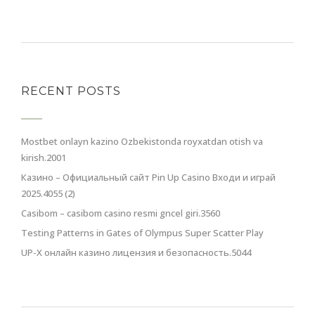
RECENT POSTS
Mostbet onlayn kazino Ozbekistonda royxatdan otish va
kirish.2001
Казино – Официальный сайт Pin Up Casino Входи и играй
2025.4055 (2)
Casibom – casibom casino resmi gncel giri.3560
Testing Patterns in Gates of Olympus Super Scatter Play
UP-X онлайн казино лицензия и безопасность.5044