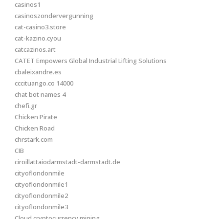
casinos1
casinoszondervergunning
cat-casino3.store
cat-kazino.cyou
catcazinos.art
CATET Empowers Global Industrial Lifting Solutions
cbaleixandre.es
cccituango.co 14000
chat bot names 4
chefi.gr
Chicken Pirate
Chicken Road
chrstark.com
CIB
ciroillattaiodarmstadt-darmstadt.de
cityoflondonmile
cityoflondonmile1
cityoflondonmile2
cityoflondonmile3
Cloud cryptocurrency mining