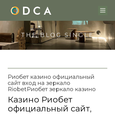
THE BLOG SINGLE
Риобет казино официальный
сайт вход на зеркало
RiobetРиобет зеркало казино
Казино Риобет
официальный сайт,