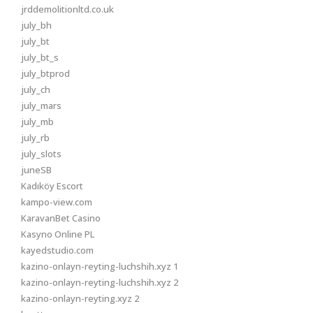
jrddemolitionltd.co.uk
july_bh
july_bt
july_bt_s
july_btprod
july_ch
july_mars
july_mb
july_rb
july_slots
juneSB
Kadıköy Escort
kampo-view.com
KaravanBet Casino
Kasyno Online PL
kayedstudio.com
kazino-onlayn-reyting-luchshih.xyz 1
kazino-onlayn-reyting-luchshih.xyz 2
kazino-onlayn-reyting.xyz 2