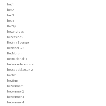
bet1
bet2
bet3
bet4
Bet9ja
betandreas
betcasino5
Betinia Sverige
Betlabel GR
BetMorph
Betnacional11
betonred-casino.at
betspecial.co.uk 2
bettilt
betting
betwinner1
betwinner2
betwinner3
betwinner4