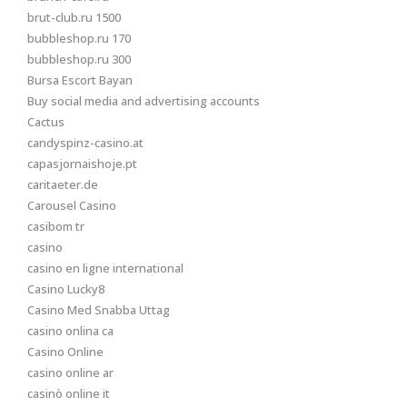
brut-club.ru 1500
bubbleshop.ru 170
bubbleshop.ru 300
Bursa Escort Bayan
Buy social media and advertising accounts
Cactus
candyspinz-casino.at
capasjornaishoje.pt
caritaeter.de
Carousel Casino
casibom tr
casino
casino en ligne international
Casino Lucky8
Casino Med Snabba Uttag
casino onlina ca
Casino Online
casino online ar
casinò online it