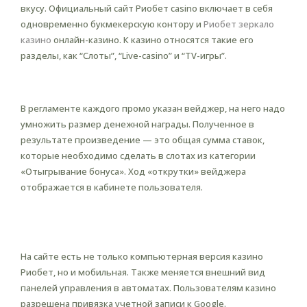
вкусу. Официальный сайт Риобет casino включает в себя
одновременно букмекерскую контору и
Риобет зеркало
казино
онлайн-казино. К казино относятся такие его
разделы, как “Слоты”, “Live-casino” и “TV-игры”.
Демо режим в Riobet Casino
В регламенте каждого промо указан вейджер, на него надо
умножить размер денежной награды. Полученное в
результате произведение — это общая сумма ставок,
которые необходимо сделать в слотах из категории
«Отыгрывание бонуса». Ход «открутки» вейджера
отображается в кабинете пользователя.
Бесплатная игра в слоты в демо
режиме
На сайте есть не только компьютерная версия казино
Риобет, но и мобильная. Также меняется внешний вид
панелей управления в автоматах. Пользователям казино
разрешена привязка учетной записи к Google.