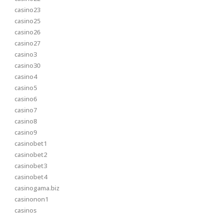
casino23
casino25
casino26
casino27
casino3
casino30
casino4
casino5
casino6
casino7
casino8
casino9
casinobet1
casinobet2
casinobet3
casinobet4
casinogama.biz
casinonon1
casinos