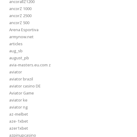
ancorallZ1200
ancorZ 1000
ancorZ 2500
ancorZ 500
Arena Esportiva
armynow.net
articles
aug_sb
august_pb
avia-masters.eu.com z
aviator
aviator brazil
aviator casino DE
Aviator Game
aviator ke
aviator ng
az-melbet
aze-1xbet
azer1xbet
azpinupcasino