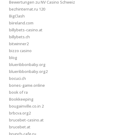
Bewertungen zu NV Casino Schweiz
bezhinternat.ru 120
BigClash
biireland.com
billybets-casino.at
billybets.ch
bitwinner2
bizzo casino
blog
blueribbonbaby.org
blueribbonbaby.org2
bocuci.ch
bones-game.online
book of ra
Bookkeeping
bougainville.co.in 2
brbcva.org2
brucebet-casino.at
brucebet.at
brunch-cafe.ru