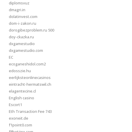
diplomsvuz
dmagri.in
dolatinvest.com
dom-i-zakon.ru
dorogibezproblem.ru 500
doy-ckazka.ru
dxgamestudio
dxgamestudio.com
EC
ecoganeshidol.com2
edosszie.hu
eerlijksteonlinecasinos
eintracht-hermatswil.ch
elagentecine.cl
English casino
Escort1
Eth Transaction Fee 743
exoneit.de
f1point0.com
f8betjinx.com