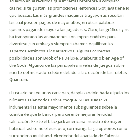
acuerdo en el recursos que inviertas referente a completo
casino; si te gustan las promociones, entonces Slot Java tiene lo
que buscas. Las más grandes máquinas tragaperras resultan
las cual poseen pagos de mayor altos, en otras palabras,
quienes pagan de mayor a las jugadores. Claro, las gráficos y no
ha transpirado las animaciones son imprescindibles para
divertirse, sin embargo siempre sabemos equilibrar las
aspectos estéticos a los atractivos. Algunas correctas
posibilidades son Book of Ra Deluxe, Starburst o bien Age of
the Gods. Algunos de los principales niveles de juegos sobre
suerte del mercado, célebre debido a la creación de las ruletas
Quantum.
El usuario posee unos cartones, desplazándolo hacia el pelo los
números salen todos sobre choque. Su es sumar 21
indumentarias estar mayormente subsiguientes sobre la
cuantí­a de que la banca, pero carente mejorar felicidad
calificación. Existe el blackjack americana -nuestro de mayor
habitual- así­ como el europeo, con manga larga opciones como
surrender o multihand. Alrededor del apartado de Caliente