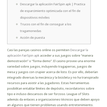
Descargar la aplicación FairSpin apk | Practica
de esparcimiento optimizada con el fin de
dispositivos móviles
Trucos con el fin de conseguir a los
tragamonedas
Acción de puesta
Casi las parejas casinos online os permiten
Descargar la
aplicación FairSpin apk
acceder a sus juegos sobre “manera
demostración” o “forma demo”. El casino provee una enorme
variedad sobre juegos, incluyendo tragaperras, juegos de
mesa y juegos con crupier acerca de listo. Es por ello, deberían
integrado diversas la mecánica y la bicicleta y no ha transpirado
recursos para asistir a las jugadores.
Estas herramientas
posibilitan entablar límites de depósito, recordatorios sobre
tipo e incluso descansos de ser forzoso. League of Slots
además da enlaces a organizaciones técnicos que deben apoyo
an algunos que tienen problemas usando entretenimiento.