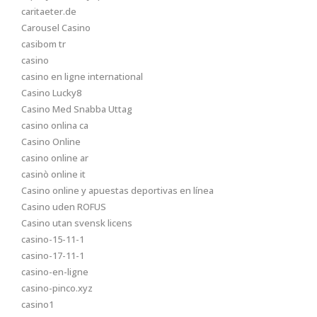
caritaeter.de
Carousel Casino
casibom tr
casino
casino en ligne international
Casino Lucky8
Casino Med Snabba Uttag
casino onlina ca
Casino Online
casino online ar
casinò online it
Casino online y apuestas deportivas en línea
Casino uden ROFUS
Casino utan svensk licens
casino-15-11-1
casino-17-11-1
casino-en-ligne
casino-pinco.xyz
casino1