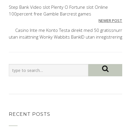
navigation
Step Bank Video slot Plenty O Fortune slot Online
100percent free Gamble Barcrest games
NEWER POST
Casino Inte me Konto Testa direkt med 50 gratissnurr
utan insättning Wonky Wabbits BankID utan inregistrering
RECENT POSTS