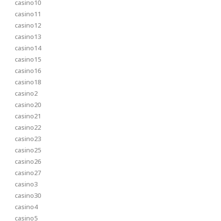
casino10
casino11
casino12
casino13
casino14
casino15
casino16
casino18
casino2
casino20
casino21
casino22
casino23
casino25
casino26
casino27
casino3
casino30
casino4
casino5