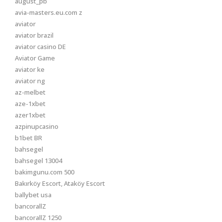
august_pb
avia-masters.eu.com z
aviator
aviator brazil
aviator casino DE
Aviator Game
aviator ke
aviator ng
az-melbet
aze-1xbet
azer1xbet
azpinupcasino
b1bet BR
bahsegel
bahsegel 13004
bakimgunu.com 500
Bakırköy Escort, Ataköy Escort
ballybet usa
bancorallZ
bancorallZ 1250