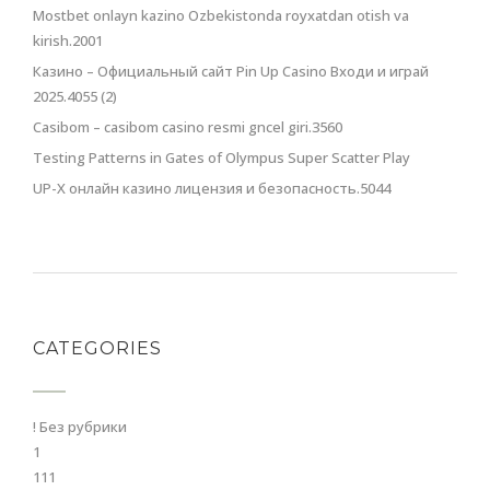
Mostbet onlayn kazino Ozbekistonda royxatdan otish va
kirish.2001
Казино – Официальный сайт Pin Up Casino Входи и играй
2025.4055 (2)
Casibom – casibom casino resmi gncel giri.3560
Testing Patterns in Gates of Olympus Super Scatter Play
UP-X онлайн казино лицензия и безопасность.5044
CATEGORIES
! Без рубрики
1
111