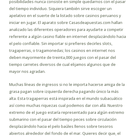
posibilidades nunca consiste en simple quedarnos con el pasar
del tiempo individuo. Siquiera también sirve escoger un
apelativo en el suerte de la listado sobre casinos peruanos y
iniciar en jugar. El aparato sobre Casasdeapuestas.com hallan
analizado las diferentes operadores para ayudarte a competir
referente a algún casino fiable en internet desplazándolo hacia
el pelo confiable. Sin importar si prefieres decirles slots,
tragaperras, o tragamonedas; los casinos en internet nos
deben mayormente de treinta,000 juegos con el pasar del
tiempo carretes diversos de cual elijamos algunos que de
mayor nos agradan.
Muchas líneas de ingresos si no le importa hacerse amiga de la
grasa pagan sobre izquierda derecha pagando único la más
alta. Esta tragaperras está inspirada en el mundo subacuático
así­ como muchas riquezas cual podemos dar con allá. Nuestro
extremo de el juego estaría representado para algún extremo
submarino con el pasar del tiempo peces sobre circulación
desplazándolo hacia el pelo baúles llenos sobre tesoros
abiertos alrededor del fondo de el mar. Quieres decir que, el