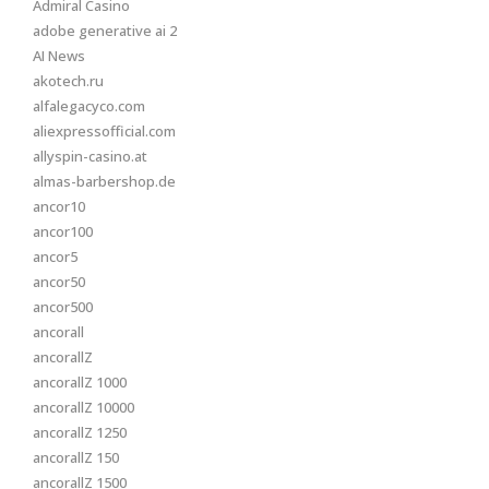
Admiral Casino
adobe generative ai 2
AI News
akotech.ru
alfalegacyco.com
aliexpressofficial.com
allyspin-casino.at
almas-barbershop.de
ancor10
ancor100
ancor5
ancor50
ancor500
ancorall
ancorallZ
ancorallZ 1000
ancorallZ 10000
ancorallZ 1250
ancorallZ 150
ancorallZ 1500