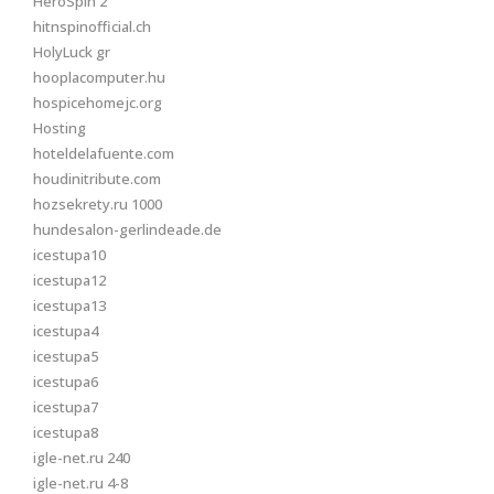
HeroSpin 2
hitnspinofficial.ch
HolyLuck gr
hooplacomputer.hu
hospicehomejc.org
Hosting
hoteldelafuente.com
houdinitribute.com
hozsekrety.ru 1000
hundesalon-gerlindeade.de
icestupa10
icestupa12
icestupa13
icestupa4
icestupa5
icestupa6
icestupa7
icestupa8
igle-net.ru 240
igle-net.ru 4-8