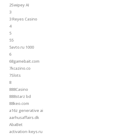
2Swipey AI
3
3 Reyes Casino
4
5
55
5avto.ru 1000
6
68gamebait.com
7kcazino.co
7Slots
8
888Casino
888starz bd
88keo.com
a16z generative ai
aarhusaffairs.dk
AbaBet
activation-keys.ru