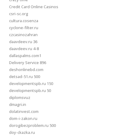
Credit Card Online Casinos
csri-sc.org
cultura.cosenza
cyclone-filter.ru
czcasinozahran
daavdeev.ru 36
daavdeev.ru 4-8
dallaspalms.com1
Delivery Service 896
deshonlinebd.com
detsad-51.ru 500
developmentspb.ru 150
developmentspb.ru 50
diplomsvuz
dmagri.in
dolatinvest.com
dom-i-zakon.ru
dorogibezproblem.ru 500
doy-ckazka.ru