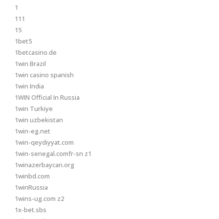
1
111
15
1bet5
1betcasino.de
1win Brazil
1win casino spanish
1win India
1WIN Official In Russia
1win Turkiye
1win uzbekistan
1win-eg.net
1win-qeydiyyat.com
1win-senegal.comfr-sn z1
1winazerbaycan.org
1winbd.com
1winRussia
1wins-ug.com z2
1x-bet.sbs