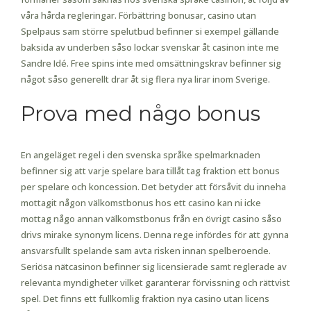
våra hårda regleringar. Förbättring bonusar, casino utan
Spelpaus sam större spelutbud befinner si exempel gällande
baksida av underben såso lockar svenskar åt casinon inte me
Sandre Idé. Free spins inte med omsättningskrav befinner sig
något såso generellt drar åt sig flera nya lirar inom Sverige.
Prova med någo bonus
En angeläget regel i den svenska språke spelmarknaden
befinner sig att varje spelare bara tillåt tag fraktion ett bonus
per spelare och koncession. Det betyder att försåvit du inneha
mottagit någon välkomstbonus hos ett casino kan ni icke
mottag någo annan välkomstbonus från en övrigt casino såso
drivs mirake synonym licens. Denna rege infördes för att gynna
ansvarsfullt spelande sam avta risken innan spelberoende.
Seriösa nätcasinon befinner sig licensierade samt reglerade av
relevanta myndigheter vilket garanterar förvissning och rättvist
spel. Det finns ett fullkomlig fraktion nya casino utan licens