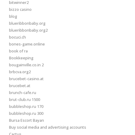
bitwinner2
bizzo casino
blog
blueribbonbaby.org
blueribbonbaby.org2
bocuci.ch
bones-game.online
book of ra
Bookkeeping
bougainville.co.in 2
brbcva.org2
brucebet-casino.at
brucebet.at
brunch-cafe.ru
brut-club.ru 1500
bubbleshop.ru 170
bubbleshop.ru 300
Bursa Escort Bayan
Buy social media and advertising accounts
Cactus