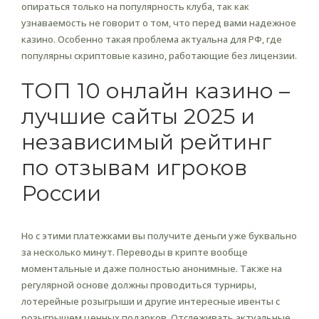
опираться только на популярность клуба, так как
узнаваемость не говорит о том, что перед вами надежное
казино. Особенно такая проблема актуальна для РФ, где
популярны скриптовые казино, работающие без лицензии.
ТОП 10 онлайн казино –
лучшие сайты 2025 и
независимый рейтинг
по отзывам игроков
России
Но с этими платежками вы получите деньги уже буквально
за несколько минут. Переводы в крипте вообще
моментальные и даже полностью анонимные. Также на
регулярной основе должны проводиться турниры,
лотерейные розыгрыши и другие интересные ивенты с
розыгрышем ценных подарков. Отслеживать актуальные