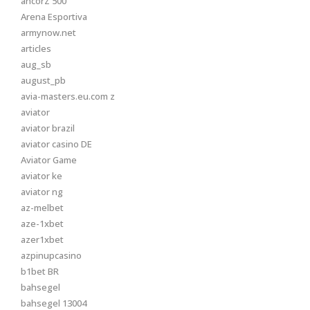
ancorZ 500
Arena Esportiva
armynow.net
articles
aug_sb
august_pb
avia-masters.eu.com z
aviator
aviator brazil
aviator casino DE
Aviator Game
aviator ke
aviator ng
az-melbet
aze-1xbet
azer1xbet
azpinupcasino
b1bet BR
bahsegel
bahsegel 13004