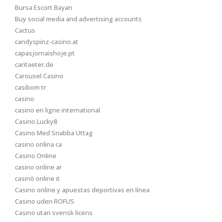
Bursa Escort Bayan
Buy social media and advertising accounts
Cactus
candyspinz-casino.at
capasjornaishoje.pt
caritaeter.de
Carousel Casino
casibom tr
casino
casino en ligne international
Casino Lucky8
Casino Med Snabba Uttag
casino onlina ca
Casino Online
casino online ar
casinò online it
Casino online y apuestas deportivas en línea
Casino uden ROFUS
Casino utan svensk licens