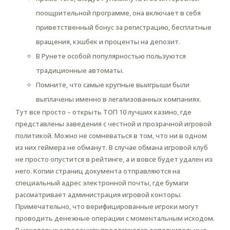
поощрительной программе, она включает в себя
приветственный бонус за регистрацию, бесплатные
вращения, кэшбек и проценты на депозит.
В Рунете особой популярностью пользуются
традиционные автоматы.
Помните, что самые крупные выигрыши были
выплачены именно в легализованных компаниях.
Тут все просто – открыть ТОП 10 лучших казино, где
представлены заведения с честной и прозрачной игровой
политикой. Можно не сомневаться в том, что ни в одном
из них геймера не обманут. В случае обмана игровой клуб
не просто опустится в рейтинге, а и вовсе будет удален из
него. Копии страниц документа отправляются на
специальный адрес электронной почты, где бумаги
рассматривает администрация игровой конторы.
Примечательно, что верифицированные игроки могут
проводить денежные операции с моментальным исходом.