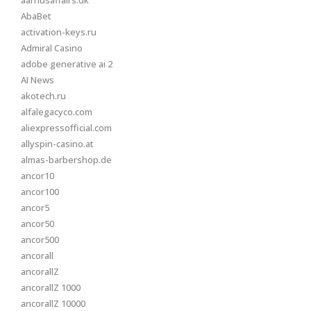
aarhusaffairs.dk
AbaBet
activation-keys.ru
Admiral Casino
adobe generative ai 2
AI News
akotech.ru
alfalegacyco.com
aliexpressofficial.com
allyspin-casino.at
almas-barbershop.de
ancor10
ancor100
ancor5
ancor50
ancor500
ancorall
ancorallZ
ancorallZ 1000
ancorallZ 10000