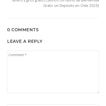
dinero y giros gratis|Casinos con Bono de Bienvenida
Gratis sin Depósito en Chile 2025}
0 COMMENTS
LEAVE A REPLY