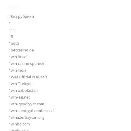
! Без рубрики
1
111
15
1bet5
1betcasino.de
1win Brazil
1win casino spanish
1win India
1WIN Official In Russia
1win Turkiye
1win uzbekistan
1win-eg.net
1win-qeydiyyat.com
1win-senegal.comfr-sn z1
1winazerbaycan.org
1winbd.com
1winRussia