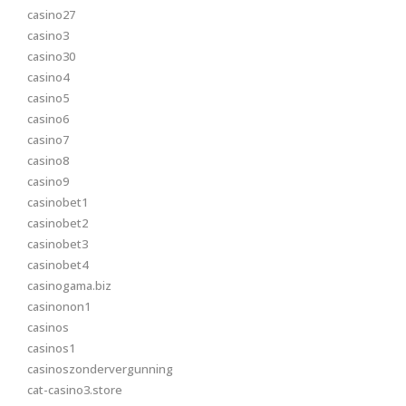
casino27
casino3
casino30
casino4
casino5
casino6
casino7
casino8
casino9
casinobet1
casinobet2
casinobet3
casinobet4
casinogama.biz
casinonon1
casinos
casinos1
casinoszondervergunning
cat-casino3.store