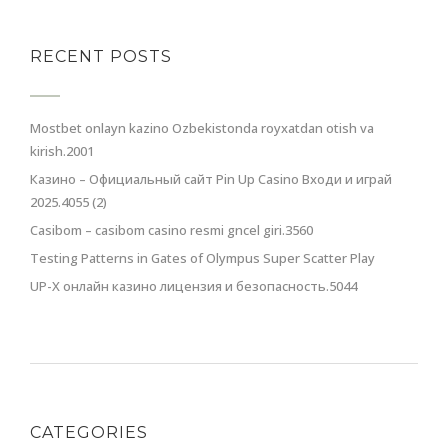
RECENT POSTS
Mostbet onlayn kazino Ozbekistonda royxatdan otish va
kirish.2001
Казино – Официальный сайт Pin Up Casino Входи и играй
2025.4055 (2)
Casibom – casibom casino resmi gncel giri.3560
Testing Patterns in Gates of Olympus Super Scatter Play
UP-X онлайн казино лицензия и безопасность.5044
CATEGORIES