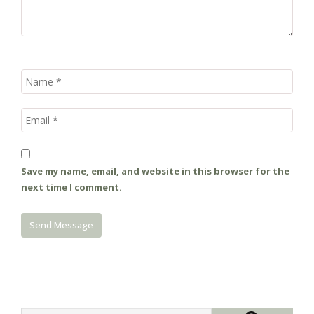
Save my name, email, and website in this browser for the
next time I comment.