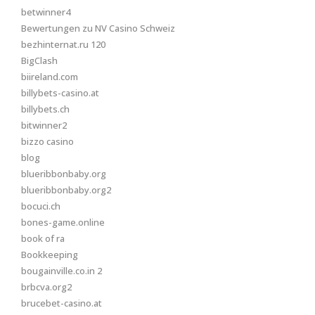
betwinner4
Bewertungen zu NV Casino Schweiz
bezhinternat.ru 120
BigClash
biireland.com
billybets-casino.at
billybets.ch
bitwinner2
bizzo casino
blog
blueribbonbaby.org
blueribbonbaby.org2
bocuci.ch
bones-game.online
book of ra
Bookkeeping
bougainville.co.in 2
brbcva.org2
brucebet-casino.at