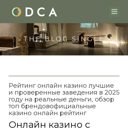
THE BLOG SINGLE
Рейтинг онлайн казино лучшие
и проверенные заведения в 2025
году на реальные деньги, обзор
топ брендовофициальные
казино онлайн рейтинг
Онлайн казино с