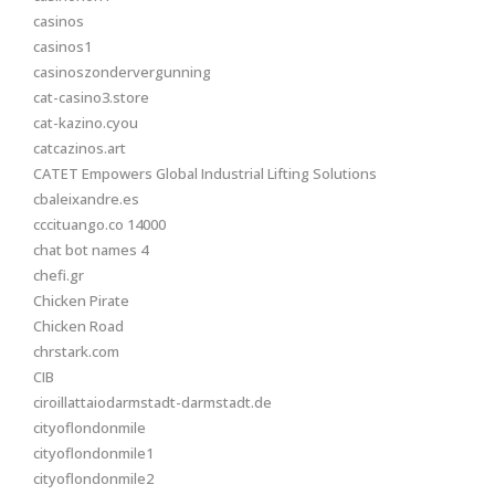
casinos
casinos1
casinoszondervergunning
cat-casino3.store
cat-kazino.cyou
catcazinos.art
CATET Empowers Global Industrial Lifting Solutions
cbaleixandre.es
cccituango.co 14000
chat bot names 4
chefi.gr
Chicken Pirate
Chicken Road
chrstark.com
CIB
ciroillattaiodarmstadt-darmstadt.de
cityoflondonmile
cityoflondonmile1
cityoflondonmile2