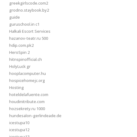
greekgirlscode.com2
grodno.staybook.by2
guide
guruschool.in c1
Halkali Escort Services
hazanov-teatr.ru 500
hdip.com.pk2
HeroSpin 2
hitnspinofficial.ch
HolyLuck gr
hooplacomputer.hu
hospicehomejc.org
Hosting
hoteldelafuente.com
houdinitribute.com
hozsekrety.ru 1000
hundesalon-gerlindeade.de
icestupa10
icestupa12
icestupa13