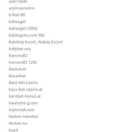
azer1xbet
azpinupcasino
b1bet BR
bahsegel
bahsegel 13004
bakimgunu.com 500
Bakırköy Escort, Ataköy Escort
ballybet usa
bancorallZ
bancorallZ 1250
Bankobet
Basaribet
Bass Win Casino
bass-bet-casino.at
bassbet-bonus.at
bauhutte-g.com
baytronik.com
bbrbet colombia
bbrbet mx
bcg4