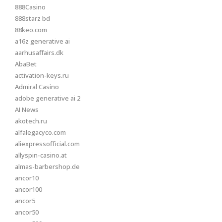
888Casino
888starz bd
88keo.com
a16z generative ai
aarhusaffairs.dk
AbaBet
activation-keys.ru
Admiral Casino
adobe generative ai 2
AI News
akotech.ru
alfalegacyco.com
aliexpressofficial.com
allyspin-casino.at
almas-barbershop.de
ancor10
ancor100
ancor5
ancor50