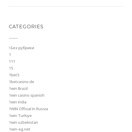
CATEGORIES
! Без рубрики
1
111
15
1bet5
1betcasino.de
1win Brazil
1win casino spanish
1win India
1WIN Official In Russia
1win Turkiye
1win uzbekistan
1win-eg.net