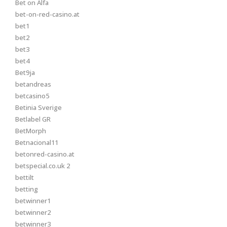
Bet on Alfa
bet-on-red-casino.at
bet1
bet2
bet3
bet4
Bet9ja
betandreas
betcasino5
Betinia Sverige
Betlabel GR
BetMorph
Betnacional11
betonred-casino.at
betspecial.co.uk 2
bettilt
betting
betwinner1
betwinner2
betwinner3