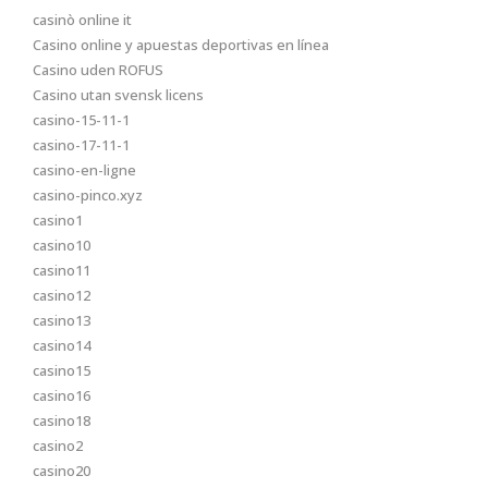
casinò online it
Casino online y apuestas deportivas en línea
Casino uden ROFUS
Casino utan svensk licens
casino-15-11-1
casino-17-11-1
casino-en-ligne
casino-pinco.xyz
casino1
casino10
casino11
casino12
casino13
casino14
casino15
casino16
casino18
casino2
casino20