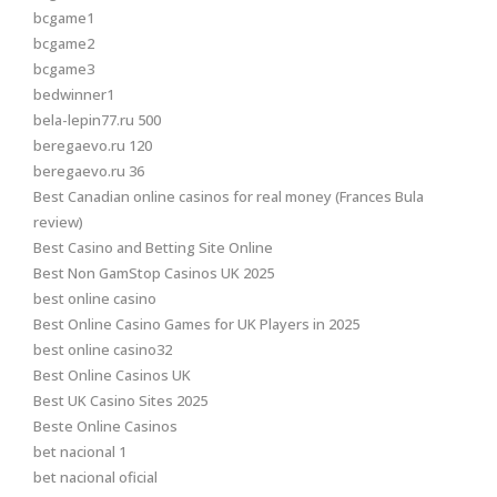
bcgame1
bcgame2
bcgame3
bedwinner1
bela-lepin77.ru 500
beregaevo.ru 120
beregaevo.ru 36
Best Canadian online casinos for real money (Frances Bula
review)
Best Casino and Betting Site Online
Best Non GamStop Casinos UK 2025
best online casino
Best Online Casino Games for UK Players in 2025
best online casino32
Best Online Casinos UK
Best UK Casino Sites 2025
Beste Online Casinos
bet nacional 1
bet nacional oficial