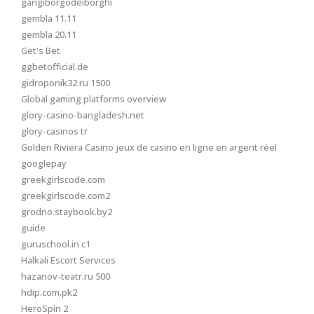
gangiborgodeiborghi
gembla 11.11
gembla 20.11
Get's Bet
ggbetofficial.de
gidroponik32.ru 1500
Global gaming platforms overview
glory-casino-bangladesh.net
glory-casinos tr
Golden Riviera Casino jeux de casino en ligne en argent réel
googlepay
greekgirlscode.com
greekgirlscode.com2
grodno.staybook.by2
guide
guruschool.in c1
Halkali Escort Services
hazanov-teatr.ru 500
hdip.com.pk2
HeroSpin 2