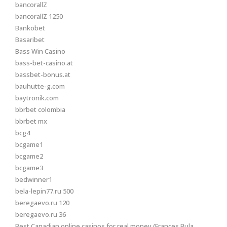
bancorallZ
bancorallZ 1250
Bankobet
Basaribet
Bass Win Casino
bass-bet-casino.at
bassbet-bonus.at
bauhutte-g.com
baytronik.com
bbrbet colombia
bbrbet mx
bcg4
bcgame1
bcgame2
bcgame3
bedwinner1
bela-lepin77.ru 500
beregaevo.ru 120
beregaevo.ru 36
Best Canadian online casinos for real money (Frances Bula