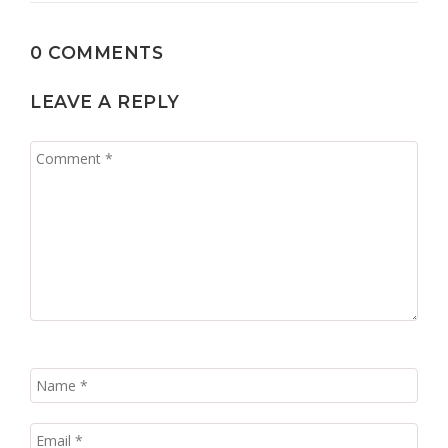
0 COMMENTS
LEAVE A REPLY