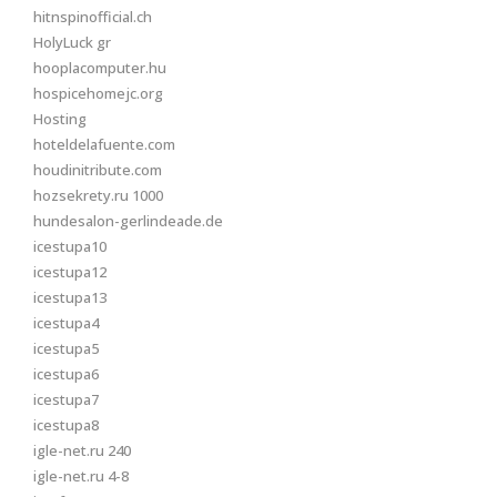
hitnspinofficial.ch
HolyLuck gr
hooplacomputer.hu
hospicehomejc.org
Hosting
hoteldelafuente.com
houdinitribute.com
hozsekrety.ru 1000
hundesalon-gerlindeade.de
icestupa10
icestupa12
icestupa13
icestupa4
icestupa5
icestupa6
icestupa7
icestupa8
igle-net.ru 240
igle-net.ru 4-8