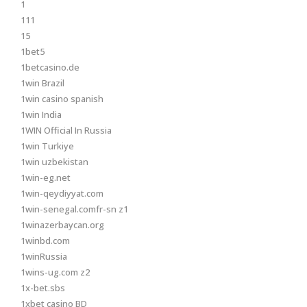
1
111
15
1bet5
1betcasino.de
1win Brazil
1win casino spanish
1win India
1WIN Official In Russia
1win Turkiye
1win uzbekistan
1win-eg.net
1win-qeydiyyat.com
1win-senegal.comfr-sn z1
1winazerbaycan.org
1winbd.com
1winRussia
1wins-ug.com z2
1x-bet.sbs
1xbet casino BD