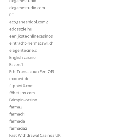
dxgamestudio
dxgamestudio.com
EC
ecoganeshidol.com2
edosszie.hu
eerlijksteonlinecasinos
eintracht-hermatswil.ch
elagentecine.cl
English casino
Escort1
Eth Transaction Fee 743
exoneit.de
f1point0.com
f8betjinx.com
Fairspin-casino
farma3
farmaci1
farmacia
farmacia2
Fast Withdrawal Casinos UK