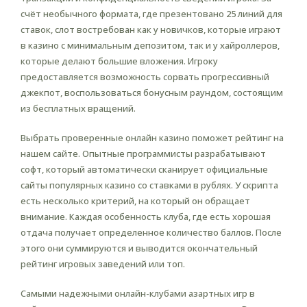
счёт необычного формата, где презентовано 25 линий для
ставок, слот востребован как у новичков, которые играют
в казино с минимальным депозитом, так и у хайроллеров,
которые делают большие вложения. Игроку
предоставляется возможность сорвать прогрессивный
джекпот, воспользоваться бонусным раундом, состоящим
из бесплатных вращений.
Выбрать проверенные онлайн казино поможет рейтинг на
нашем сайте. Опытные программисты разрабатывают
софт, который автоматически сканирует официальные
сайты популярных казино со ставками в рублях. У скрипта
есть несколько критерий, на который он обращает
внимание. Каждая особенность клуба, где есть хорошая
отдача получает определенное количество баллов. После
этого они суммируются и выводится окончательный
рейтинг игровых заведений или топ.
Самыми надежными онлайн-клубами азартных игр в