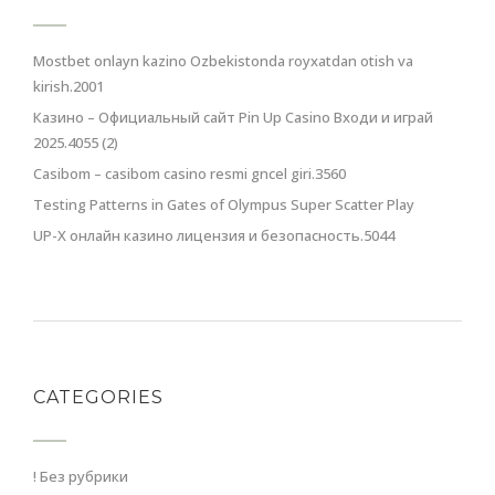
Mostbet onlayn kazino Ozbekistonda royxatdan otish va
kirish.2001
Казино – Официальный сайт Pin Up Casino Входи и играй
2025.4055 (2)
Casibom – casibom casino resmi gncel giri.3560
Testing Patterns in Gates of Olympus Super Scatter Play
UP-X онлайн казино лицензия и безопасность.5044
CATEGORIES
! Без рубрики