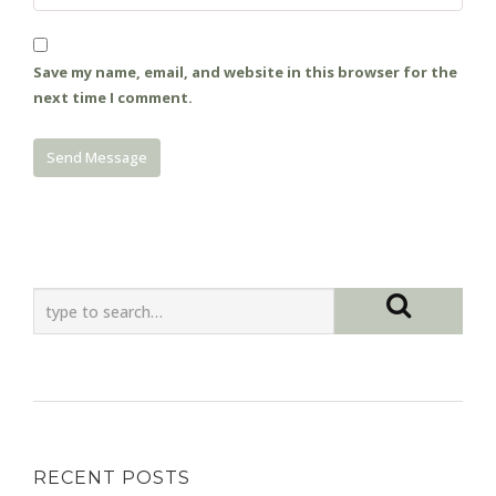
Save my name, email, and website in this browser for the
next time I comment.
RECENT POSTS