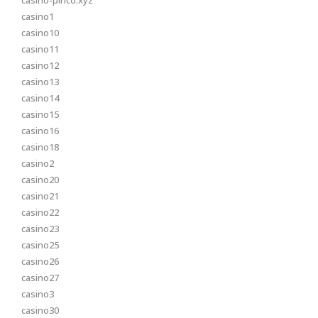
casino-pinco.xyz
casino1
casino10
casino11
casino12
casino13
casino14
casino15
casino16
casino18
casino2
casino20
casino21
casino22
casino23
casino25
casino26
casino27
casino3
casino30