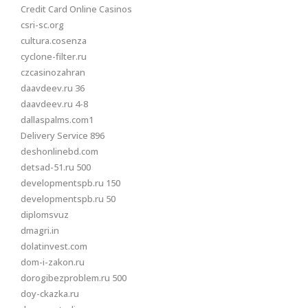
Credit Card Online Casinos
csri-sc.org
cultura.cosenza
cyclone-filter.ru
czcasinozahran
daavdeev.ru 36
daavdeev.ru 4-8
dallaspalms.com1
Delivery Service 896
deshonlinebd.com
detsad-51.ru 500
developmentspb.ru 150
developmentspb.ru 50
diplomsvuz
dmagri.in
dolatinvest.com
dom-i-zakon.ru
dorogibezproblem.ru 500
doy-ckazka.ru