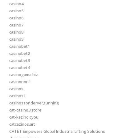
casino4
casino5
casino6
casino7
casino8
casino9
casinobet1
casinobet2
casinobet3
casinobet4
casinogama.biz
casinonon1
casinos
casinos1
casinoszondervergunning
cat-casino3.store
cat-kazino.cyou
catcazinos.art
CATET Empowers Global Industrial Lifting Solutions