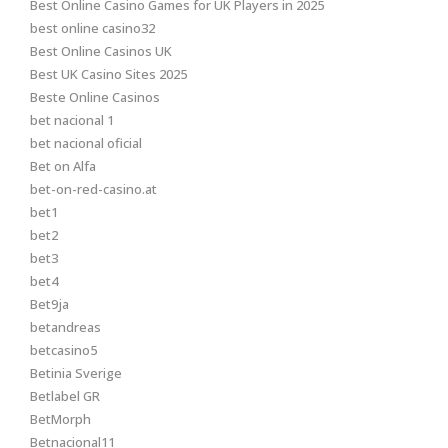
Best Online Casino Games for UK Players in 2025
best online casino32
Best Online Casinos UK
Best UK Casino Sites 2025
Beste Online Casinos
bet nacional 1
bet nacional oficial
Bet on Alfa
bet-on-red-casino.at
bet1
bet2
bet3
bet4
Bet9ja
betandreas
betcasino5
Betinia Sverige
Betlabel GR
BetMorph
Betnacional11