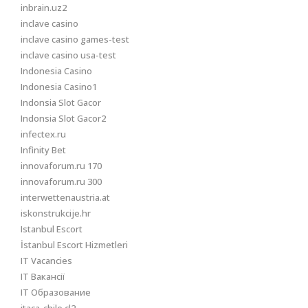
inbrain.uz2
inclave casino
inclave casino games-test
inclave casino usa-test
Indonesia Casino
Indonesia Casino1
Indonsia Slot Gacor
Indonsia Slot Gacor2
infectex.ru
Infinity Bet
innovaforum.ru 170
innovaforum.ru 300
interwettenaustria.at
iskonstrukcije.hr
Istanbul Escort
İstanbul Escort Hizmetleri
IT Vacancies
IT Вакансії
IT Образование