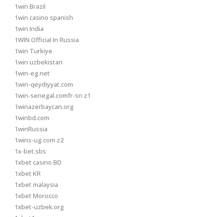
1win Brazil
1win casino spanish
1win India
1WIN Official In Russia
1win Turkiye
1win uzbekistan
1win-eg.net
1win-qeydiyyat.com
1win-senegal.comfr-sn z1
1winazerbaycan.org
1winbd.com
1winRussia
1wins-ug.com z2
1x-bet.sbs
1xbet casino BD
1xbet KR
1xbet malaysia
1xbet Morocco
1xbet-uzbek.org