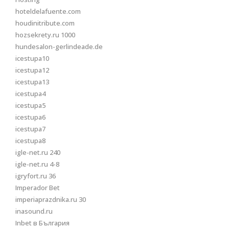
hoteldelafuente.com
houdinitribute.com
hozsekrety.ru 1000
hundesalon-gerlindeade.de
icestupa10
icestupa12
icestupa13
icestupa4
icestupa5
icestupa6
icestupa7
icestupa8
igle-net.ru 240
igle-net.ru 4-8
igryfort.ru 36
Imperador Bet
imperiaprazdnika.ru 30
inasound.ru
Inbet в България