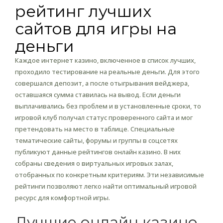
рейтинг лучших
сайтов для игры на
деньги
Каждое интернет казино, включенное в список лучших,
проходило тестирование на реальные деньги. Для этого
совершался депозит, а после отыгрывания вейджера,
оставшаяся сумма ставилась на вывод. Если деньги
выплачивались без проблем и в установленные сроки, то
игровой клуб получал статус проверенного сайта и мог
претендовать на место в таблице. Специальные
тематические сайты, форумы и группы в соцсетях
публикуют данные рейтингов онлайн казино. В них
собраны сведения о виртуальных игровых залах,
отобранных по конкретным критериям. Эти независимые
рейтинги позволяют легко найти оптимальный игровой
ресурс для комфортной игры.
Лучшие онлайн казино