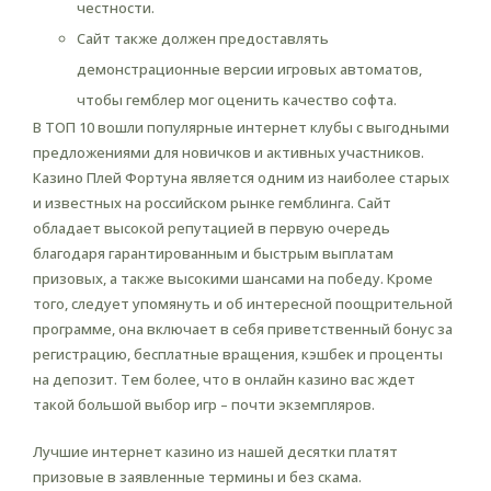
честности.
Сайт также должен предоставлять
демонстрационные версии игровых автоматов,
чтобы гемблер мог оценить качество софта.
В ТОП 10 вошли популярные интернет клубы с выгодными
предложениями для новичков и активных участников.
Казино Плей Фортуна является одним из наиболее старых
и известных на российском рынке гемблинга. Сайт
обладает высокой репутацией в первую очередь
благодаря гарантированным и быстрым выплатам
призовых, а также высокими шансами на победу. Кроме
того, следует упомянуть и об интересной поощрительной
программе, она включает в себя приветственный бонус за
регистрацию, бесплатные вращения, кэшбек и проценты
на депозит. Тем более, что в онлайн казино вас ждет
такой большой выбор игр – почти экземпляров.
Лучшие интернет казино из нашей десятки платят
призовые в заявленные термины и без скама.