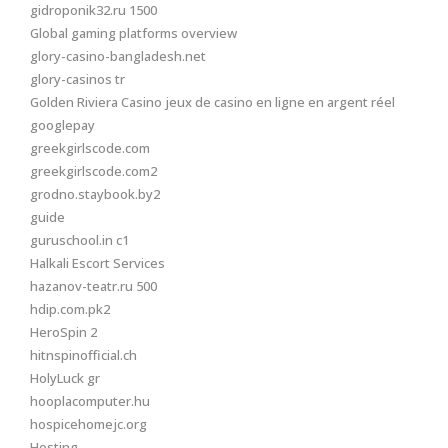
gidroponik32.ru 1500
Global gaming platforms overview
glory-casino-bangladesh.net
glory-casinos tr
Golden Riviera Casino jeux de casino en ligne en argent réel
googlepay
greekgirlscode.com
greekgirlscode.com2
grodno.staybook.by2
guide
guruschool.in c1
Halkali Escort Services
hazanov-teatr.ru 500
hdip.com.pk2
HeroSpin 2
hitnspinofficial.ch
HolyLuck gr
hooplacomputer.hu
hospicehomejc.org
Hosting