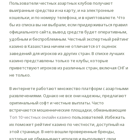
Пользователи честных азартных клубов получают
выигранные средства и на карту, и на электронные
кошельки, и по номеру телефона, и в криптовалюте. Что
бы из списка вы ни выбрали, если придерживаться правил
официального сайта, вывод средств будет оперативным,
удобным и беспроблемным. Честный экспертный рейтинг
казино в Казахстана ничем не отличается от оценок
заведений для игроков из других стран. В списке лучших
казино представлены только те клубы, которые
приветствуют игроков из различных стран, включая СНГ и
не только.
В интернете работают множество платформ с азартными
развлечениями. Однако не все они надежны, предлагают
оригинальный софт и честные выплаты. Часто
встречаются мошеннические площадки, обманывающие
Топ 10 честных онлайн казино
пользователей. Избежать
их поможет рейтинг казино по честности, доступный на
этой странице. В него вошли проверенные бренды,
которые не обманывают игроков и выполняют свои