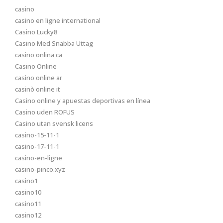
casino
casino en ligne international
Casino Lucky8
Casino Med Snabba Uttag
casino onlina ca
Casino Online
casino online ar
casinò online it
Casino online y apuestas deportivas en línea
Casino uden ROFUS
Casino utan svensk licens
casino-15-11-1
casino-17-11-1
casino-en-ligne
casino-pinco.xyz
casino1
casino10
casino11
casino12