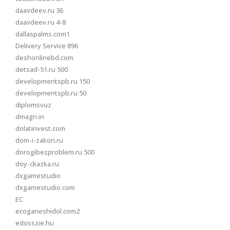
daavdeev.ru 36
daavdeev.ru 4-8
dallaspalms.com1
Delivery Service 896
deshonlinebd.com
detsad-51.ru 500
developmentspb.ru 150
developmentspb.ru 50
diplomsvuz
dmagri.in
dolatinvest.com
dom-i-zakon.ru
dorogibezproblem.ru 500
doy-ckazka.ru
dxgamestudio
dxgamestudio.com
EC
ecoganeshidol.com2
edosszie.hu