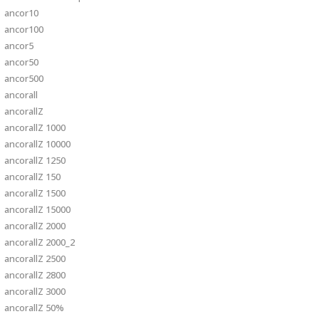
ancor10
ancor100
ancor5
ancor50
ancor500
ancorall
ancorallZ
ancorallZ 1000
ancorallZ 10000
ancorallZ 1250
ancorallZ 150
ancorallZ 1500
ancorallZ 15000
ancorallZ 2000
ancorallZ 2000_2
ancorallZ 2500
ancorallZ 2800
ancorallZ 3000
ancorallZ 50%