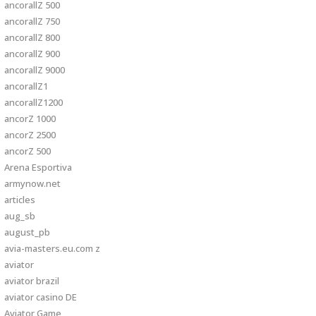
ancorallZ 500
ancorallZ 750
ancorallZ 800
ancorallZ 900
ancorallZ 9000
ancorallZ1
ancorallZ1200
ancorZ 1000
ancorZ 2500
ancorZ 500
Arena Esportiva
armynow.net
articles
aug_sb
august_pb
avia-masters.eu.com z
aviator
aviator brazil
aviator casino DE
Aviator Game