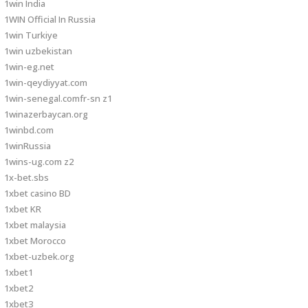
1win India
1WIN Official In Russia
1win Turkiye
1win uzbekistan
1win-eg.net
1win-qeydiyyat.com
1win-senegal.comfr-sn z1
1winazerbaycan.org
1winbd.com
1winRussia
1wins-ug.com z2
1x-bet.sbs
1xbet casino BD
1xbet KR
1xbet malaysia
1xbet Morocco
1xbet-uzbek.org
1xbet1
1xbet2
1xbet3