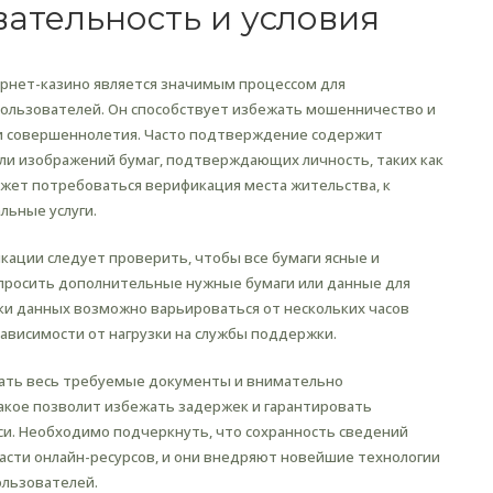
вательность и условия
рнет-казино является значимым процессом для
ользователей. Он способствует избежать мошенничество и
ли совершеннолетия. Часто подтверждение содержит
или изображений бумаг, подтверждающих личность, таких как
может потребоваться верификация места жительства, к
льные услуги.
ации следует проверить, чтобы все бумаги ясные и
просить дополнительные нужные бумаги или данные для
ки данных возможно варьироваться от нескольких часов
зависимости от нагрузки на службы поддержки.
рать весь требуемые документы и внимательно
акое позволит избежать задержек и гарантировать
и. Необходимо подчеркнуть, что сохранность сведений
асти онлайн-ресурсов, и они внедряют новейшие технологии
ользователей.