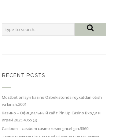
RECENT POSTS
Mostbet onlayn kazino Ozbekistonda royxatdan otish
va kirish.2001
Казино – Официальный сайт Pin Up Casino Входи и
играй 2025.4055 (2)
Casibom – casibom casino resmi gncel giri.3560