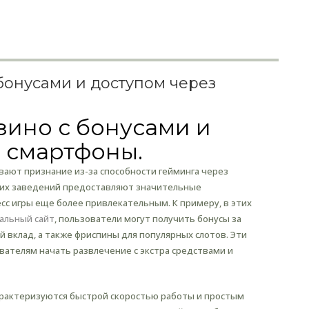
бонусами и доступом через
зино с бонусами и
 смартфоны.
ают признание из-за способности гейминга через
тих заведений предоставляют значительные
с игры еще более привлекательным. К примеру, в этих
альный сайт
, пользователи могут получить бонусы за
 вклад, а также фриспины для популярных слотов. Эти
телям начать развлечение с экстра средствами и
рактеризуются быстрой скоростью работы и простым