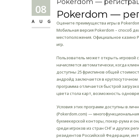
Pokerdom — регистрац
08
Pokerdom — рег
AUG
Оцените преимущества игры в Pokerdom 
Мобильная версия Pokerdom – способ дел
местоположения. Официальное казино P
игр.
Пользователь может открыть игровой сче
начисляется автоматически, когда клие
доступны 25 фриспинов общей стоимост
андройд заключается в круглосуточном д
программа отличается быстрой загрузк
цвета стола карт, возможность одновре
Условия этих программ доступны в личн
(Pokerdom.com) — многофункциональная
букмекерской конторы, покер-рума и он
среди игроков из стран СНГ и других р
резидентов Российской Федерации, инт