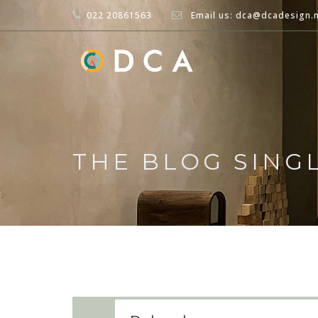
022 20861563
Email us: dca@dcadesign.
THE BLOG SING