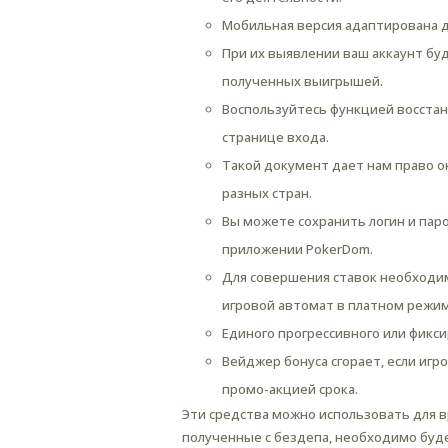
Мобильная версия адаптирована д
При их выявлении ваш аккаунт бу
полученных выигрышей.
Воспользуйтесь функцией восстано
странице входа.
Такой документ дает нам право ок
разных стран.
Вы можете сохранить логин и пар
приложении PokerDom.
Для совершения ставок необходим
игровой автомат в платном режим
Единого прогрессивного или фикс
Вейджер бонуса сгорает, если игр
промо-акцией срока.
Эти средства можно использовать для вращ
полученные с бездепа, необходимо буд