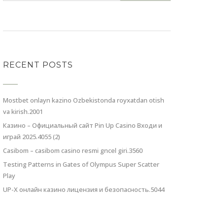
RECENT POSTS
Mostbet onlayn kazino Ozbekistonda royxatdan otish
va kirish.2001
Казино – Официальный сайт Pin Up Casino Входи и
играй 2025.4055 (2)
Casibom – casibom casino resmi gncel giri.3560
Testing Patterns in Gates of Olympus Super Scatter
Play
UP-X онлайн казино лицензия и безопасность.5044