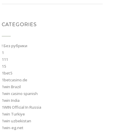
CATEGORIES
! Без рубрики
1
111
15
1bet5
1betcasino.de
1win Brazil
1win casino spanish
1win India
1WIN Official In Russia
1win Turkiye
1win uzbekistan
1win-eg.net