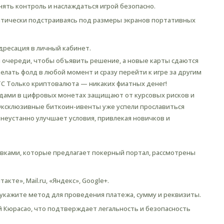
ять контроль и наслаждаться игрой безопасно.
атически подстраиваясь под размеры экранов портативных
дресация в личный кабинет.
й очереди, чтобы объявить решение, а новые карты сдаются
елать фолд в любой момент и сразу перейти к игре за другим
TC Только криптовалюта — никаких фиатных денег!
дами в цифровых монетах защищают от курсовых рисков и
 Эксклюзивные биткоин-ивенты уже успели прославиться
неустанно улучшает условия, привлекая новичков и
авками, которые предлагает покерный портал, рассмотрены
кте», Mail.ru, «Яндекс», Google+.
 укажите метод для проведения платежа, сумму и реквизиты.
 Кюрасао, что подтверждает легальность и безопасность