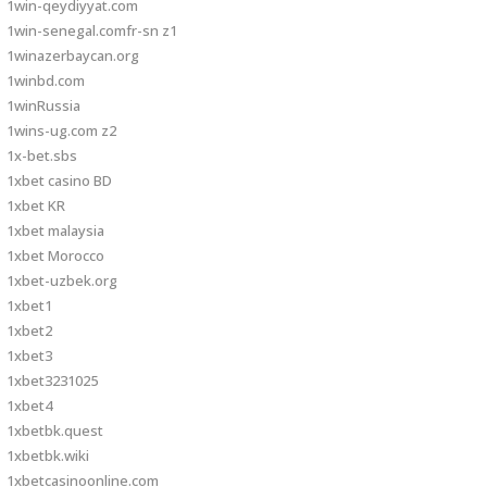
1win-qeydiyyat.com
1win-senegal.comfr-sn z1
1winazerbaycan.org
1winbd.com
1winRussia
1wins-ug.com z2
1x-bet.sbs
1xbet casino BD
1xbet KR
1xbet malaysia
1xbet Morocco
1xbet-uzbek.org
1xbet1
1xbet2
1xbet3
1xbet3231025
1xbet4
1xbetbk.quest
1xbetbk.wiki
1xbetcasinoonline.com