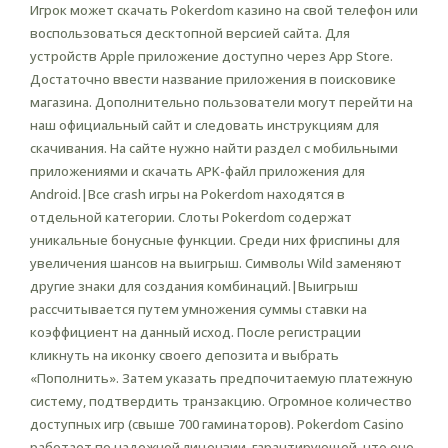
Игрок может скачать Pokerdom казино на свой телефон или
воспользоваться десктопной версией сайта. Для
устройств Apple приложение доступно через App Store.
Достаточно ввести название приложения в поисковике
магазина. Дополнительно пользователи могут перейти на
наш официальный сайт и следовать инструкциям для
скачивания. На сайте нужно найти раздел с мобильными
приложениями и скачать APK-файл приложения для
Android.|Все crash игры на Pokerdom находятся в
отдельной категории. Слоты Pokerdom содержат
уникальные бонусные функции. Среди них фриспины для
увеличения шансов на выигрыш. Символы Wild заменяют
другие знаки для создания комбинаций.|Выигрыш
рассчитывается путем умножения суммы ставки на
коэффициент на данный исход. После регистрации
кликнуть на иконку своего депозита и выбрать
«Пополнить». Затем указать предпочитаемую платежную
систему, подтвердить транзакцию. Огромное количество
доступных игр (свыше 700 гаминаторов). Pokerdom Casino
работает по надежной лицензии, гарантирующей, что оно