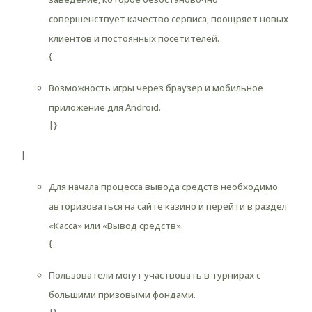
совершенствует качество сервиса, поощряет новых
клиентов и постоянных посетителей.
{
Возможность игры через браузер и мобильное
приложение для Android.
|}
|
Для начала процесса вывода средств необходимо
авторизоваться на сайте казино и перейти в раздел
«Касса» или «Вывод средств».
{
Пользователи могут участвовать в турнирах с
большими призовыми фондами.