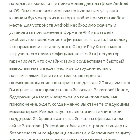
предлагает мобильные приложения для платформ Android
и iOS. Они позволяют игрокам пользоваться услугами
казино и букмекерских контор в любое время и в любом
месте. Для устройств Android необходимо скачать и
установить приложение в формате APK из раздела
«мобильное приложение» официального сайта. Поскольку
это приложение недоступно в Google Play Store, важно
загрузить его прямо с официального сайта.|Регулятор
гарантирует, что онлайн-казино осуществляет быстрый
вывод выплат и ведет честное сотрудничество с
посетителями. Цените не только интересное
времяпровождение, но и приятное для глаз? Тогда именно
Вы оцените всю прелесть онлайн казино Pokerdom! Новое,
будоражащее мозг, и азартное до кончиков пальцев
приключение, ждет, когда именно Вы станете следующим
миллионером. Рекомендуется для связи с технической
поддержкой обращаться в онлайн-чат на официальном
сайте Pokerdom.|Pokerdom соблюдает строгие стандарты
безопасности и конфиденциальности, обеспечивая защиту