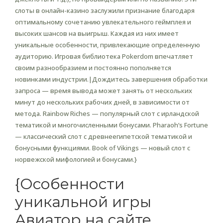
слоты в онлайн-казино заслужили признание благодаря
оптимальному сочетанию увлекательного геймплея и
высоких шансов на выигрыш. Каждая из них имеет
уникальные особенности, привлекающие определенную
аудиторию. Игровая библиотека Pokerdom впечатляет
своим разнообразием и постоянно пополняется
новинками индустрии.|Дождитесь завершения обработки
запроса — время вывода может занять от нескольких
минут до нескольких рабочих дней, в зависимости от
метода. Rainbow Riches — популярный слот с ирландской
тематикой и многочисленными бонусами. Pharaoh’s Fortune
— классический слот с древнеегипетской тематикой и
бонусными функциями. Book of Vikings — новый слот с
норвежской мифологией и бонусами.}
{Особенности
уникальной игры
Авиатор на сайте