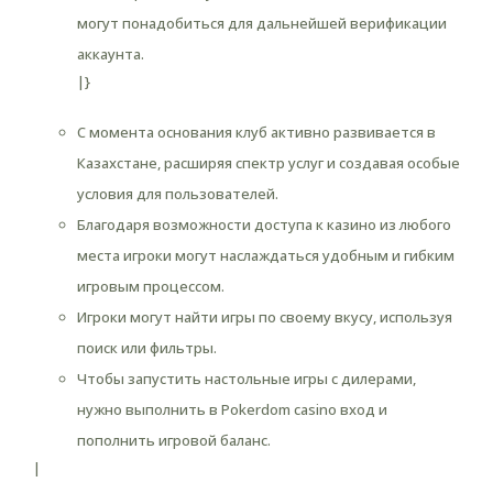
могут понадобиться для дальнейшей верификации
аккаунта.
|}
С момента основания клуб активно развивается в
Казахстане, расширяя спектр услуг и создавая особые
условия для пользователей.
Благодаря возможности доступа к казино из любого
места игроки могут наслаждаться удобным и гибким
игровым процессом.
Игроки могут найти игры по своему вкусу, используя
поиск или фильтры.
Чтобы запустить настольные игры с дилерами,
нужно выполнить в Pokerdom casino вход и
пополнить игровой баланс.
|