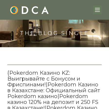
THE BLOG SINGLE
{Pokerdom Казино KZ:
Выигрывайте с Бонусом и
Фриспинами!|Pokerdom Казино
в Казахстане: Официальный сайт
Pokerdom казино|Pokerdom
казино 120% на депозит и 250 FS
в Казахстане!|Pokerdom Казино