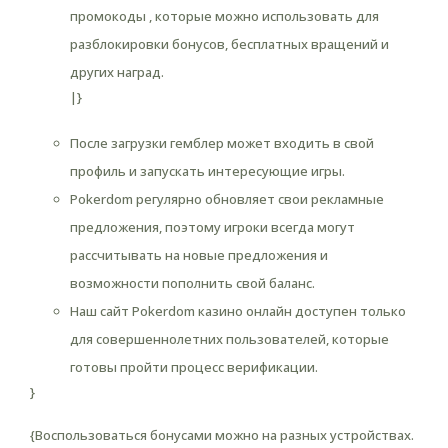
промокоды , которые можно использовать для
разблокировки бонусов, бесплатных вращений и
других наград.
|}
После загрузки гемблер может входить в свой
профиль и запускать интересующие игры.
Pokerdom регулярно обновляет свои рекламные
предложения, поэтому игроки всегда могут
рассчитывать на новые предложения и
возможности пополнить свой баланс.
Наш сайт Pokerdom казино онлайн доступен только
для совершеннолетних пользователей, которые
готовы пройти процесс верификации.
}
{Воспользоваться бонусами можно на разных устройствах.