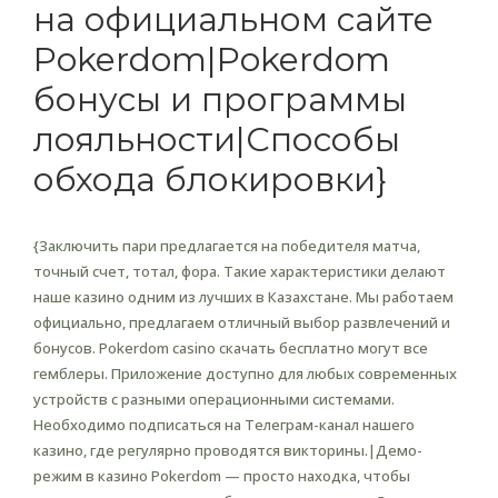
на официальном сайте
Pokerdom|Pokerdom
бонусы и программы
лояльности|Способы
обхода блокировки}
{Заключить пари предлагается на победителя матча,
точный счет, тотал, фора. Такие характеристики делают
наше казино одним из лучших в Казахстане. Мы работаем
официально, предлагаем отличный выбор развлечений и
бонусов. Pokerdom casino скачать бесплатно могут все
гемблеры. Приложение доступно для любых современных
устройств с разными операционными системами.
Необходимо подписаться на Телеграм-канал нашего
казино, где регулярно проводятся викторины.|Демо-
режим в казино Pokerdom — просто находка, чтобы