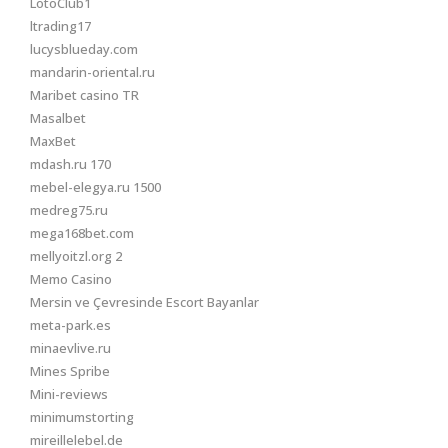
LotoClub1
ltrading17
lucysblueday.com
mandarin-oriental.ru
Maribet casino TR
Masalbet
MaxBet
mdash.ru 170
mebel-elegya.ru 1500
medreg75.ru
mega168bet.com
mellyoitzl.org 2
Memo Casino
Mersin ve Çevresinde Escort Bayanlar
meta-park.es
minaevlive.ru
Mines Spribe
Mini-reviews
minimumstorting
mireillelebel.de