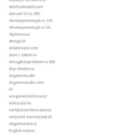
deshonlinebd.com
detsad-51.ru 500
developmentspb.ru 150
developmentspb.ru 50
diplomsvuz
dmagri.in
dolatinvest.com
dom-i-zakon.ru
dorogibezproblem.ru 500
doy-ckazka.ru
dxgamestudio
dxgamestudio.com
EC
ecoganeshidol.com2
edosszie.hu
eerlijksteonlinecasinos
eintracht-hermatswil.ch
elagentecine.cl
English casino