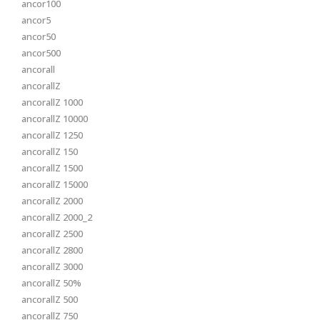
ancor100
ancor5
ancor50
ancor500
ancorall
ancorallZ
ancorallZ 1000
ancorallZ 10000
ancorallZ 1250
ancorallZ 150
ancorallZ 1500
ancorallZ 15000
ancorallZ 2000
ancorallZ 2000_2
ancorallZ 2500
ancorallZ 2800
ancorallZ 3000
ancorallZ 50%
ancorallZ 500
ancorallZ 750