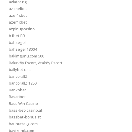
aviator ng
az-melbet
aze-1xbet
azer1xbet
azpinupcasino
b1bet BR
bahsegel
bahsegel 13004
bakimgunu.com 500
Bakırköy Escort, Ataköy Escort
ballybet usa
bancorallZ
bancorallZ 1250
Bankobet
Basaribet
Bass Win Casino
bass-bet-casino.at
bassbet-bonus.at
bauhutte-g.com
baytronik.com