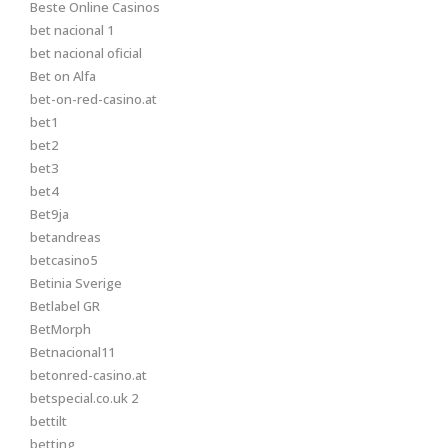
Beste Online Casinos
bet nacional 1
bet nacional oficial
Bet on Alfa
bet-on-red-casino.at
bet1
bet2
bet3
bet4
Bet9ja
betandreas
betcasino5
Betinia Sverige
Betlabel GR
BetMorph
Betnacional11
betonred-casino.at
betspecial.co.uk 2
bettilt
betting