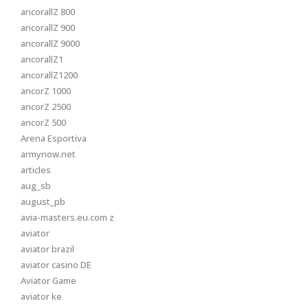
ancorallZ 800
ancorallZ 900
ancorallZ 9000
ancorallZ1
ancorallZ1200
ancorZ 1000
ancorZ 2500
ancorZ 500
Arena Esportiva
armynow.net
articles
aug_sb
august_pb
avia-masters.eu.com z
aviator
aviator brazil
aviator casino DE
Aviator Game
aviator ke