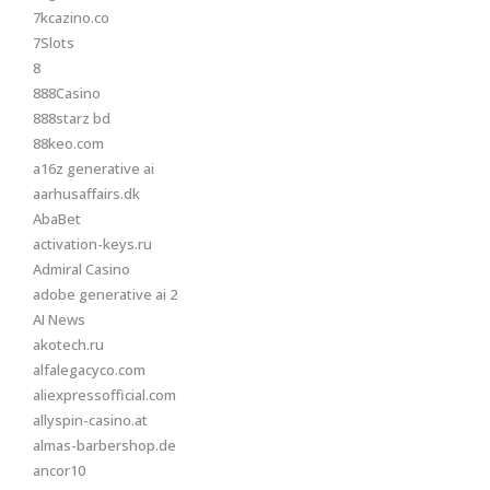
7kcazino.co
7Slots
8
888Casino
888starz bd
88keo.com
a16z generative ai
aarhusaffairs.dk
AbaBet
activation-keys.ru
Admiral Casino
adobe generative ai 2
AI News
akotech.ru
alfalegacyco.com
aliexpressofficial.com
allyspin-casino.at
almas-barbershop.de
ancor10