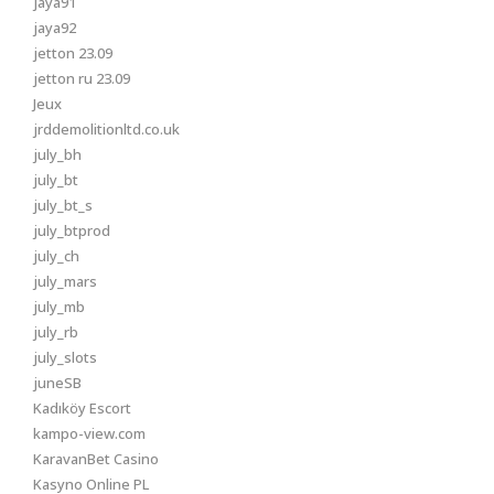
jaya91
jaya92
jetton 23.09
jetton ru 23.09
Jeux
jrddemolitionltd.co.uk
july_bh
july_bt
july_bt_s
july_btprod
july_ch
july_mars
july_mb
july_rb
july_slots
juneSB
Kadıköy Escort
kampo-view.com
KaravanBet Casino
Kasyno Online PL