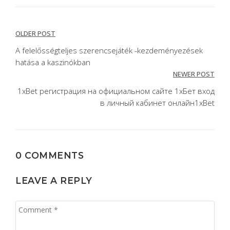
Post
OLDER POST
navigation
A felelősségteljes szerencsejáték -kezdeményezések
hatása a kaszinókban
NEWER POST
1xBet регистрация на официальном сайте 1хБет вход
в личный кабинет онлайн1xBet
0 COMMENTS
LEAVE A REPLY