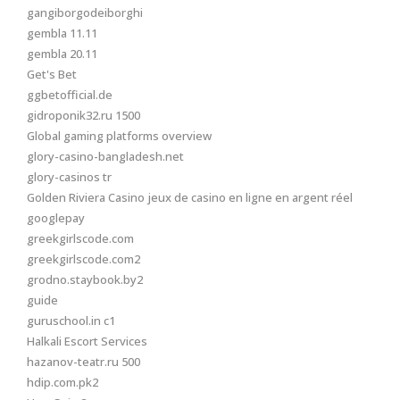
gangiborgodeiborghi
gembla 11.11
gembla 20.11
Get's Bet
ggbetofficial.de
gidroponik32.ru 1500
Global gaming platforms overview
glory-casino-bangladesh.net
glory-casinos tr
Golden Riviera Casino jeux de casino en ligne en argent réel
googlepay
greekgirlscode.com
greekgirlscode.com2
grodno.staybook.by2
guide
guruschool.in c1
Halkali Escort Services
hazanov-teatr.ru 500
hdip.com.pk2