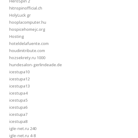
HeroSpin 2
hitnspinofficial.ch
HolyLuck gr
hooplacomputer.hu
hospicehomejc.org
Hosting
hoteldelafuente.com
houdinitribute.com
hozsekrety.ru 1000
hundesalon-gerlindeade.de
icestupa10
icestupa12
icestupa13
icestupa4
icestupa5
icestupa6
icestupa7
icestupa8
igle-net.ru 240
igle-net.ru 4-8