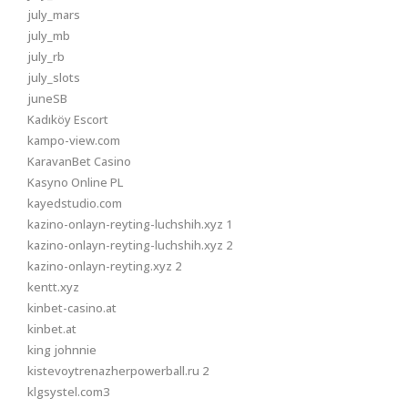
july_mars
july_mb
july_rb
july_slots
juneSB
Kadıköy Escort
kampo-view.com
KaravanBet Casino
Kasyno Online PL
kayedstudio.com
kazino-onlayn-reyting-luchshih.xyz 1
kazino-onlayn-reyting-luchshih.xyz 2
kazino-onlayn-reyting.xyz 2
kentt.xyz
kinbet-casino.at
kinbet.at
king johnnie
kistevoytrenazherpowerball.ru 2
klgsystel.com3