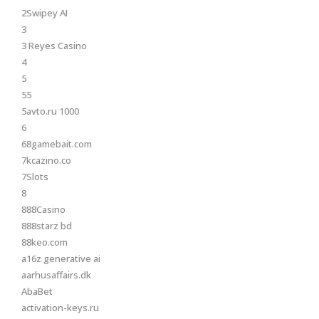
2Swipey AI
3
3 Reyes Casino
4
5
55
5avto.ru 1000
6
68gamebait.com
7kcazino.co
7Slots
8
888Casino
888starz bd
88keo.com
a16z generative ai
aarhusaffairs.dk
AbaBet
activation-keys.ru