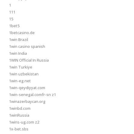
1
111
15
1bet5
1betcasino.de
1win Brazil
1win casino spanish
1win India
1WIN Official In Russia
1win Turkiye
1win uzbekistan
1win-eg.net
1win-qeydiyyat.com
1win-senegal.comfr-sn z1
1winazerbaycan.org
1winbd.com
1winRussia
1wins-ug.com z2
1x-bet.sbs