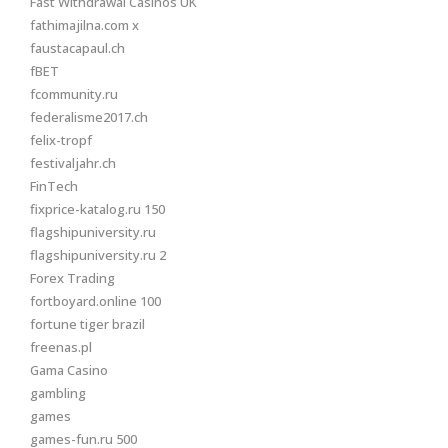
Fast Withdrawal Casinos UK
fathimajilna.com x
faustacapaul.ch
fBET
fcommunity.ru
federalisme2017.ch
felix-tropf
festivaljahr.ch
FinTech
fixprice-katalog.ru 150
flagshipuniversity.ru
flagshipuniversity.ru 2
Forex Trading
fortboyard.online 100
fortune tiger brazil
freenas.pl
Gama Casino
gambling
games
games-fun.ru 500