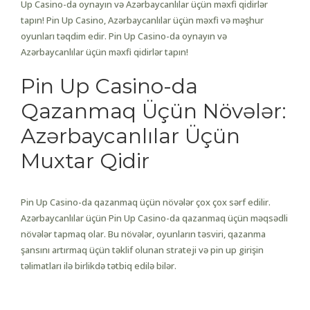
Up Casino-da oynayın və Azərbaycanlılar üçün məxfi qidirlər
tapın! Pin Up Casino, Azərbaycanlılar üçün məxfi və məşhur
oyunları təqdim edir. Pin Up Casino-da oynayın və
Azərbaycanlılar üçün məxfi qidirlər tapın!
Pin Up Casino-da
Qazanmaq Üçün Növələr:
Azərbaycanlılar Üçün
Muxtar Qidir
Pin Up Casino-da qazanmaq üçün növələr çox çox sərf edilir.
Azərbaycanlılar üçün Pin Up Casino-da qazanmaq üçün məqsədli
növələr tapmaq olar. Bu növələr, oyunların təsviri, qazanma
şansını artırmaq üçün təklif olunan strateji və pin up girişin
təlimatları ilə birlikdə tətbiq edilə bilər.
Pin Up Casino-da Qazanmaq Üçün