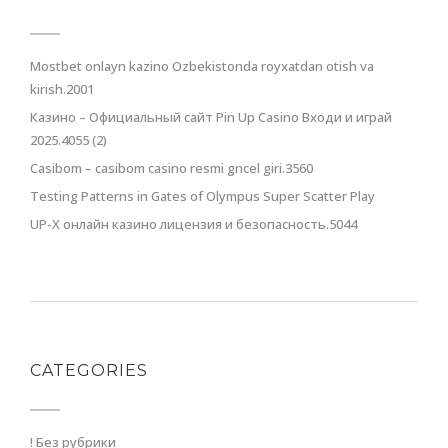
Mostbet onlayn kazino Ozbekistonda royxatdan otish va
kirish.2001
Казино – Официальный сайт Pin Up Casino Входи и играй
2025.4055 (2)
Casibom – casibom casino resmi gncel giri.3560
Testing Patterns in Gates of Olympus Super Scatter Play
UP-X онлайн казино лицензия и безопасность.5044
CATEGORIES
! Без рубрики