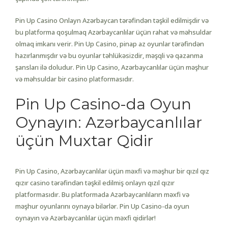
Pin Up Casino Onlayn Azərbaycan tərəfindən təşkil edilmişdir və
bu platforma qoşulmaq Azərbaycanlılar üçün rahat və məhsuldar
olmaq imkanı verir. Pin Up Casino, pinap az oyunlar tərəfindən
hazırlanmışdır və bu oyunlar təhlükəsizdir, məşqli və qazanma
şansları ilə doludur. Pin Up Casino, Azərbaycanlılar üçün məşhur
və məhsuldar bir casino platformasıdır.
Pin Up Casino-da Oyun
Oynayın: Azərbaycanlılar
üçün Muxtar Qidir
Pin Up Casino, Azərbaycanlılar üçün məxfi və məşhur bir qızıl qız
qızır casino tərəfindən təşkil edilmiş onlayn qızıl qızır
platformasıdır. Bu platformada Azərbaycanlıların məxfi və
məşhur oyunlarını oynayə bilərlər. Pin Up Casino-da oyun
oynayın və Azərbaycanlılar üçün məxfi qidirlər!