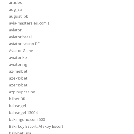
articles
aug_sb
august_pb
avia-masters.eu.com z
aviator
aviator brazil
aviator casino DE
Aviator Game
aviator ke
aviator ng
az-melbet
aze-1xbet
azer1xbet
azpinupcasino
b1bet BR
bahsegel
bahsegel 13004
bakimgunu.com 500
Bakırköy Escort, Ataköy Escort
ballybet usa