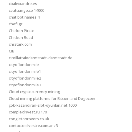
cbaleixandre.es
cccituango.co 14000
chat bot names 4
chefi.gr
Chicken Pirate
Chicken Road
chrstark.com
CIB
ciroillattaiodarmstadt-darmstadt.de
cityoflondonmile
cityoflondonmile1
cityoflondonmile2
cityoflondonmile3
Cloud cryptocurrency mining
Cloud mining platforms for Bitcoin and Dogecoin
çok-kazandıran-slot-oyunları.net 1000
complexinvest.ru 170
congletonrovers.co.uk
contactosilvestre.com.ar z3