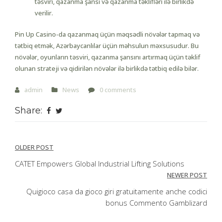
təsviri, qazanma şansı və qazanma təklifləri ilə birlikdə
verilir.
Pin Up Casino-da qazanmaq üçün məqsədli növələr tapmaq və
tətbiq etmək, Azərbaycanlılar üçün məhsulun məxsusudur. Bu
növələr, oyunların təsviri, qazanma şansını artırmaq üçün təklif
olunan strateji və qidirilən növələr ilə birlikdə tətbiq edilə bilər.
admin
News
0 comments
Share:
Post
OLDER POST
navigation
CATET Empowers Global Industrial Lifting Solutions
NEWER POST
Quigioco casa da gioco giri gratuitamente anche codici
bonus Commento Gamblizard