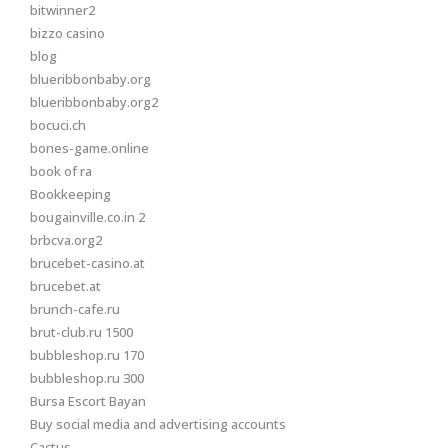
bitwinner2
bizzo casino
blog
blueribbonbaby.org
blueribbonbaby.org2
bocuci.ch
bones-game.online
book of ra
Bookkeeping
bougainville.co.in 2
brbcva.org2
brucebet-casino.at
brucebet.at
brunch-cafe.ru
brut-club.ru 1500
bubbleshop.ru 170
bubbleshop.ru 300
Bursa Escort Bayan
Buy social media and advertising accounts
Cactus