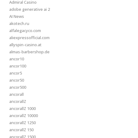
Admiral Casino
adobe generative ai 2
AI News
akotech.ru
alfalegacyco.com
aliexpressofficial.com
allyspin-casino.at
almas-barbershop.de
ancor10
ancor100
ancor5
ancor50
ancor500
ancorall
ancorallZ
ancorallZ 1000
ancorallZ 10000
ancorallZ 1250
ancorallZ 150
ancorallZ 1500