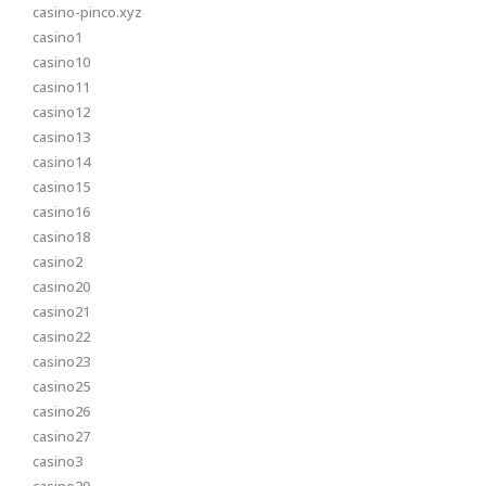
casino-pinco.xyz
casino1
casino10
casino11
casino12
casino13
casino14
casino15
casino16
casino18
casino2
casino20
casino21
casino22
casino23
casino25
casino26
casino27
casino3