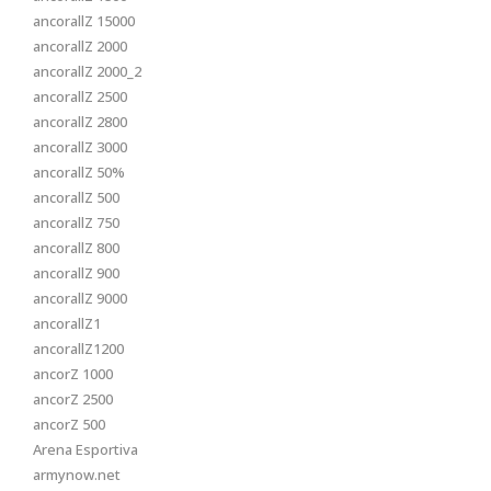
ancorallZ 15000
ancorallZ 2000
ancorallZ 2000_2
ancorallZ 2500
ancorallZ 2800
ancorallZ 3000
ancorallZ 50%
ancorallZ 500
ancorallZ 750
ancorallZ 800
ancorallZ 900
ancorallZ 9000
ancorallZ1
ancorallZ1200
ancorZ 1000
ancorZ 2500
ancorZ 500
Arena Esportiva
armynow.net